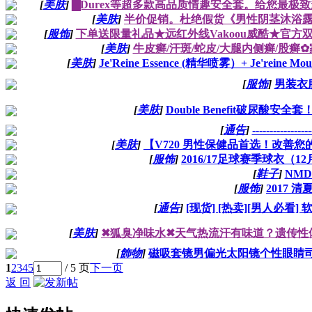
[
美肤
]
▇Durex等超多款高品质情趣安全套。给您最极
[
美肤
]
半价促销。杜绝假货《男性阴茎沐浴
[
服饰
]
下单送限量礼品★远红外线Vakoou威酷★官方
[
美肤
]
牛皮癣/汗斑/蛇皮/大腿内侧癣/股癣
[
美肤
]
Je'Reine Essence (精华喷雾）+ Je'reine
[
服饰
]
男装衣
[
美肤
]
Double Benefit破尿酸
[
通告
]
-----------------
[
美肤
]
【V720 男性保健品首选！改善
[
服饰
]
2016/17足球赛季球衣（
[
鞋子
]
NMD
[
服饰
]
2017 
[
通告
]
[现货] [热卖][男人必看
[
美肤
]
✖狐臭净味水✖天气热流汗有味道？遗传性
[
飾物
]
磁吸套镜男偏光太阳镜个性眼睛司
1
2
3
4
5
/ 5 页
下一页
返 回