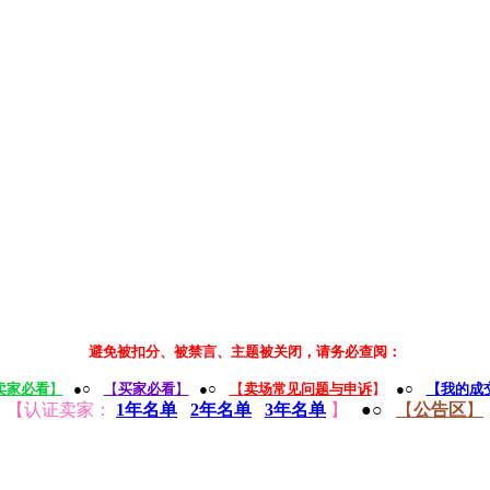
避免被扣分、被禁言、主题被关闭，请务必查阅：
卖家必看
】
●○
【
买家必看
】
●○
【
卖场常见问题与申诉
】
●○
【我的成
【认证卖家：
1年名单
2年名单
3年名单
】
●○
【
公告区
】