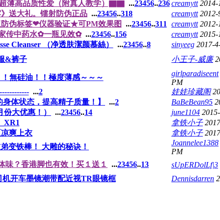
致超薄高品质性爱（附真人教学）▇▇
...
2
3
4
5
6
..
236
creamytt
2014-
露》送大礼。镭射防伪正品
...
2
3
4
5
6
..
318
creamytt
2012-
双防伪标签❤仪器验证★可PM效果图
...
2
3
4
5
6
..
311
creamytt
2012-
✿家传中药水✿一瓶见效✿
...
2
3
4
5
6
..
156
creamytt
2015-
 Mousse Cleanser （净透肤潔颜慕絲）
...
2
3
4
5
6
..
8
sinyeeg
2017-4
服&裤子
小王子-威廉
2
girlparadiseent
安全套！！無硅油！！極度薄感～～～
PM
------------
...
2
娃娃珍藏阁
20
您的身体状态，提高精子质量！】
...
2
BaBeBean95
2
12月份大优惠！）
...
2
3
4
5
6
..
14
june1104
2015
_XR1
拿铁小子
2017
清夏凉爽上衣
拿铁小子
2017
Joannelee1388
] 软弟变铁棒！ 大雕的秘诀！
PM
体味？香港脚也有效！买１送１
...
2
3
4
5
6
..
13
sUpERDolLf|3
机开车墨镜潮带配近视TR眼镜框
Dennisdarren
2