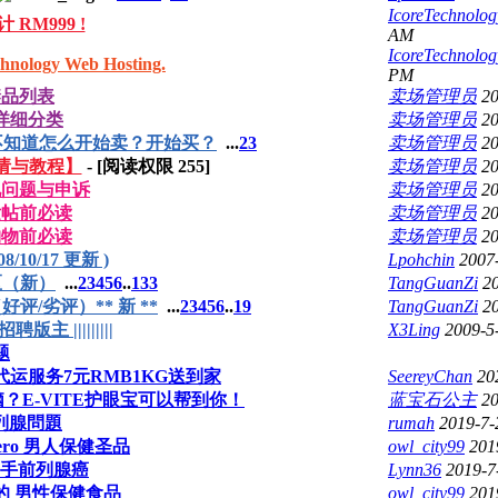
IcoreTechnolog
RM999 !
AM
IcoreTechnolog
logy Web Hosting.
PM
禁品列表
卖场管理员
20
详细分类
卖场管理员
20
不知道怎么开始卖？开始买？
...
2
3
卖场管理员
20
请与教程】
- [阅读权限
255
]
卖场管理员
20
见问题与申诉
卖场管理员
20
发帖前必读
卖场管理员
20
购物前必读
卖场管理员
20
/10/17 更新 )
Lpohchin
2007
区（新）
...
2
3
4
5
6
..
133
TangGuanZi
2
/劣评）** 新 **
...
2
3
4
5
6
..
19
TangGuanZi
2
招聘版主 |||||||||
X3Ling
2009-5
题
运服务7元RMB1KG送到家
SeereyChan
20
E-VITE护眼宝可以帮到你！
蓝宝石公主
20
列腺問題
rumah
2019-7-
 Zero 男人保健圣品
owl_city99
201
手前列腺癌
Lynn36
2019-7
味的 男性保健食品
owl_city99
201