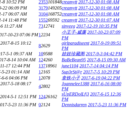
1-8 10:52 PM
2353
101848
creamytt
2017-12-30 01:08 AM
9-22 06:09 PM
3179
149205
creamytt
2017-12-30 01:08 AM
1-17 06:07 AM
3104
168752
creamytt
2017-12-30 01:08 AM
1-14 11:48 PM
1552
69592
creamytt
2017-12-30 01:07 AM
-6 11:27 AM
73
12741
sinyeeg
2017-12-19 10:35 PM
小王子-威廉
2017-10-23 07:09
017-10-23 07:06 PM
1
2234
PM
2017-8-15 10:12
girlparadiseent
2017-9-19 09:51
8
2629
PM
17-5-1 09:37 AM
10
9588
娃娃珍藏阁
2017-9-3 04:42 PM
017-8-14 10:04 AM
12
4260
BaBeBean95
2017-8-15 09:30 AM
-11-17 12:44 PM
137
18961
june1104
2017-7-14 04:14 PM
-5-23 01:14 AM
1
2165
Sup3rSt@r
2017-7-5 10:29 PM
-6-6 04:06 PM
1
2078
拿铁小子
2017-6-19 04:22 PM
2017-5-18 08:17
Joannelee1388
2017-6-16 08:00
4
2802
PM
sUpERDolLf|3
2017-6-15 12:36
2014-5-1 12:51 PM
124
26162
PM
017-5-23 11:36 PM
0
2124
Dennisdarren
2017-5-23 11:36 PM