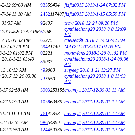
-2-12 09:00 AM
933
59434
jiajia0915
2019-1-24 07:32 PM
-7-14 11:10 AM
2452
117407
jiajia0915
2019-1-15 05:59 PM
8 01:35 AM
9
2437
teow
2018-12-24 09:20 PM
cynthiachong23
2018-8-8 12:09
3
2018-8-8 12:03 PM
6
2049
PM
-7-10 05:32 PM
6
2275
chelsea琳
2018-7-14 06:42 PM
11-22 09:50 PM
594
41740
MAY2U
2018-6-17 02:53 PM
8-3-29 01:02 PM
0
2221
moneyfans
2018-3-29 01:02 PM
3
2018-1-23 03:43
cynthiachong23
2018-1-24 09:36
8
3037
AM
-13 10:12 AM
49
9008
sinyeeg
2018-1-21 12:27 PM
3
2017-12-20 03:30
cynthiachong23
2018-1-8 11:03
23
5650
AM
1-17 02:58 AM
3903
253155
creamytt
2017-12-30 01:13 AM
6-27 04:39 AM
1038
63465
creamytt
2017-12-30 01:12 AM
10-20 11:19 AM
761
45838
creamytt
2017-12-30 01:12 AM
7-11 07:55 AM
986
54869
creamytt
2017-12-30 01:12 AM
4-22 12:50 AM
1244
59366
creamytt
2017-12-30 01:10 AM