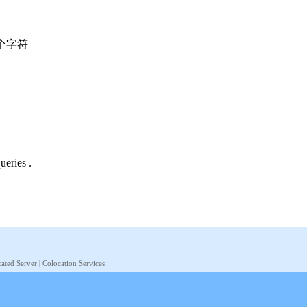
个字符
ueries .
ated Server
|
Colocation Services