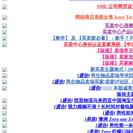
SME 公司网页设计 
网络商店系统出售 Icore Techno
买卖中心违
买卖中心产品
【教学】 及 【买卖家必看】：新手？
买卖中心身份认证卖家系统 【申
【版规】卖场常
【版规】卖家
【版规】买家
新买卖主题格式 ( 2008
[
通告
]
男生物品卖场寻求
[
通告
]
男生物品卖场买家/卖家讨论区（好评
[
通告
]
|||||||| 本版诚意
版块主
[
通告
]
西里物流马来西亚中国淘宝代
[
通告
]
视力模糊不清？长时间对着电脑？
[
通告
]
男性前
[
美肤
]
澳洲 Zero one
[
通告
]
男性第一杀
[
美肤
]
Zero 柠檬口