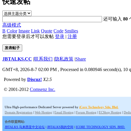
快速发帖
还可输入
80
高级模式
B
Color
Image
Link
Quote
Code
Smilies
您需要登录后才可以发帖
登录
|
注册
发表帖子
JBTALKS.CC
|
联系我们
|
隐私政策
|
Share
GMT+8, 2026-8-7 02:00 PM
, Processed in 0.080946 second(s), 10 q
Powered by
Discuz!
X2.5
© 2001-2012
Comsenz Inc.
Ultra High-performance Dedicated Server powered by
iCore Technology Sdn. Bhd.
Domain Registration
|
Web Hosting
|
Email Hosting
|
Forum Hosting
|
ECShop Hosting
|
Dedic
合作联盟网站:
JBTALKS 马来西亚中文论坛
|
JBTALKS我的空间
|
ICORE TECHNOLOGY SDN. BHD.