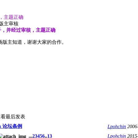
，主题正确
版主审核
子，并经过审核，主题正确
卖场版主知道，谢谢大家的合作。
查看
最后发表
& 论坛条例
Lpohchin
2006
...
2
3
4
5
6
..
13
Lpohchin
2015