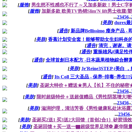
[
服饰
]
男生想不性感也不行了～又加多新款！男士C字裤C str
[
服饰
]
加新多款 欧美TV热销Slim'N lift男士
...
2
3
4
5
6
..
[
美肤
]
durex
[
通告
]
新品牌Bellissimo 瘦身产品
[
美肤
]
香蕉计划安全套！能够帮助女生妇科炎的安
[
通告
]
清完，谢谢。请
[
通告
]
重振雄风#满足性伴
[
通告
]
全球首創日本配方 -日本蔬果植物綜合酵素 (高級
[
美肤
]
Je'Reine3STEP (美白
[
通告
]
Its Coll 三大圣品 - 保养~排毒~养
[
美肤
]
圣诞大特价＋赠送★男人【长】不住的秘密★
...
2
3
4
5
6
..
[
美肤
]
限时超级特价＋送超值赠品《男性阴茎增大增
...
2
3
4
5
6
..
[
美肤
]
滋润护理，清洁芳香《男性健康私处沐浴露
...
2
3
4
5
6
.
[
美肤
]
圣诞买2送1 买3送2大回馈｛首创2合1｝矽胶
[
美肤
]
圣诞回馈＋买一送一▇超级世界足球⚽ 豪华限