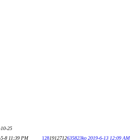
-10-25
-5-8 11:39 PM
128
1912712
635823ko
2019-6-13 12:09 AM