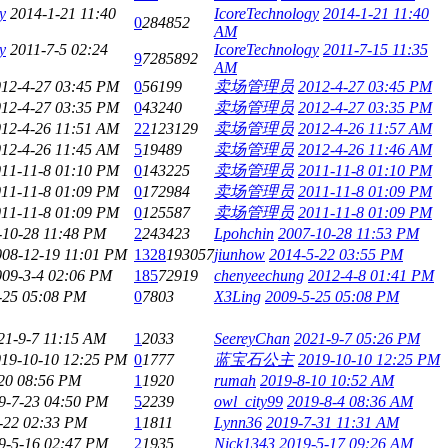
y
2014-1-21 11:40
IcoreTechnology
2014-1-21 11:40
0
284852
AM
y
2011-7-5 02:24
IcoreTechnology
2011-7-15 11:35
9
7285892
AM
12-4-27 03:45 PM
0
56199
卖场管理员
2012-4-27 03:45 PM
12-4-27 03:35 PM
0
43240
卖场管理员
2012-4-27 03:35 PM
12-4-26 11:51 AM
22
123129
卖场管理员
2012-4-26 11:57 AM
12-4-26 11:45 AM
5
19489
卖场管理员
2012-4-26 11:46 AM
11-11-8 01:10 PM
0
143225
卖场管理员
2011-11-8 01:10 PM
11-11-8 01:09 PM
0
172984
卖场管理员
2011-11-8 01:09 PM
11-11-8 01:09 PM
0
125587
卖场管理员
2011-11-8 01:09 PM
-10-28 11:48 PM
2
243423
Lpohchin
2007-10-28 11:53 PM
008-12-19 11:01 PM
1328
193057
jiunhow
2014-5-22 03:55 PM
009-3-4 02:06 PM
185
72919
chenyeechung
2012-4-8 01:41 PM
-25 05:08 PM
0
7803
X3Ling
2009-5-25 05:08 PM
21-9-7 11:15 AM
1
2033
SeereyChan
2021-9-7 05:26 PM
19-10-10 12:25 PM
0
1777
蓝宝石公主
2019-10-10 12:25 PM
20 08:56 PM
1
1920
rumah
2019-8-10 10:52 AM
9-7-23 04:50 PM
5
2239
owl_city99
2019-8-4 08:36 AM
-22 02:33 PM
1
1811
Lynn36
2019-7-31 11:31 AM
9-5-16 02:47 PM
2
1935
Nick1343
2019-5-17 09:26 AM