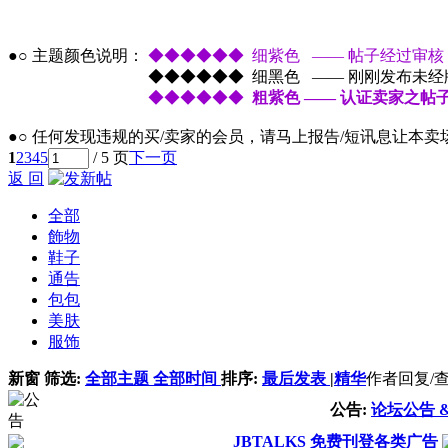
●○ 主题颜色说明：
◆◆◆◆◆◆ 细紫色 —— 帖子经过审核
●○ 主题颜色说明：
◆◆◆◆◆◆ 细黑色 —— 刚刚发布未经
●○ 主题颜色说明：
◆◆◆◆◆◆
粗紫色 —— 认证卖家之帖
●○ 任何发现违规的买/卖家的会员，请马上报告/短讯息让本
1
2
3
4
5
/ 5 页
下一页
返 回
全部
飾物
鞋子
通告
包包
美肤
服饰
新窗
筛选:
全部主题
全部时间
排序:
最后发表
|
精华
作者
回复/
公告:
论坛公告 
JBTALKS 免费刊登各类广告