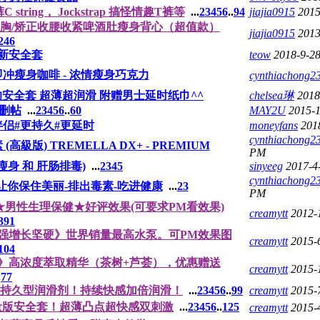
ing， Jockstrap 搞怪情趣T裤等
...
2
3
4
5
6
..
94
jiajia0915
2015
收腹/塑胸/矫正收腰收紧啤酒肚瘦身背心（超值款）
jiajia0915
2013
246
最新安全套
teow
2018-9-2
 - 即冲瘦身咖啡 - 浓情瘦身巧克力
cynthiachong2
全套 超薄超润滑 附赠男士延时纸巾^^
chelsea琳
2018
删帖
...
2
3
4
5
6
..
60
MAY2U
2015-
侣#更持久#更延时
moneyfans
201
cynthiachong2
版) TREMELLA DX+ - PREMIUM
PM
 ，瘦身 和 肝肠排毒)
...
2
3
4
5
sinyeeg
2017-4
cynthiachong2
生!!!让你保住美丽-排出毒素-吃进健康
...
2
3
PM
男性生理保健★好评效果(可要求PM看效果)
creamytt
2012-
391
强增长坚硬》世界销量最高水泵。可PM效果图
creamytt
2015-
104
》高浓度萃取精华（茶树+芦荟），优惠赠送
creamytt
2015-
.
77
强效持久型润滑剂！持续快感加倍润滑！
...
2
3
4
5
6
..
99
creamytt
2015-
量版安全套！超薄凸点超快感双刺激
...
2
3
4
5
6
..
125
creamytt
2015-