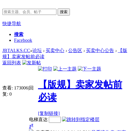
搜索
快捷导航
搜索
Facebook
JBTALKS.CC
»
论坛
›
买卖中心
›
公告区
›
买卖中心公告
›
【版
规】卖家发帖前必读
返回列表
【版规】卖家发帖前
查看:
173006
|
回
复:
0
必读
[复制链接]
电梯直达
#
1