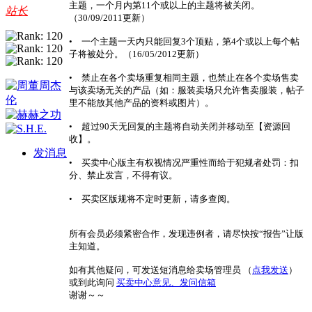
主题，一个月内第11个或以上的主题将被关闭。
站长
（30/09/2011更新）
• 一个主题一天内只能回复3个顶贴，第4个或以上每个帖
子将被处分。（16/05/2012更新）
• 禁止在各个卖场重复相同主题，也禁止在各个卖场售卖
与该卖场无关的产品（如：服装卖场只允许售卖服装，帖子
里不能放其他产品的资料或图片）。
• 超过90天无回复的主题将自动关闭并移动至【资源回
收】。
发消息
• 买卖中心版主有权视情况严重性而给于犯规者处罚：扣
分、禁止发言，不得有议。
• 买卖区版规将不定时更新，请多查阅。
所有会员必须紧密合作，发现违例者，请尽快按“报告”让版
主知道。
如有其他疑问，可发送短消息给卖场管理员 （
点我发送
）
或到此询问
买卖中心意见、发问信箱
谢谢～～