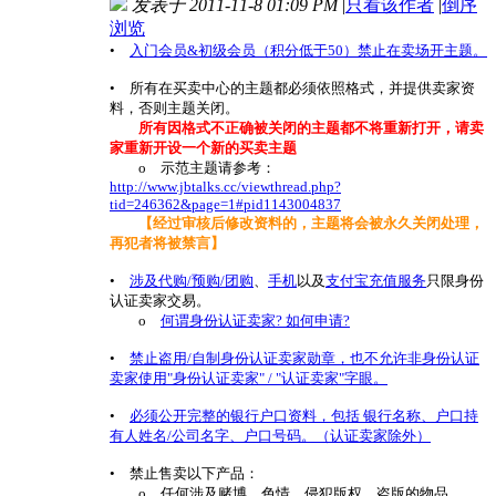
发表于 2011-11-8 01:09 PM
|
只看该作者
|
倒序
浏览
•
入门会员&初级会员（积分低于50）禁止在卖场开主题。
• 所有在买卖中心的主题都必须依照格式，并提供卖家资
料，否则主题关闭。
所有因格式不正确被关闭的主题都不将重新打开，请卖
家重新开设一个新的买卖主题
o 示范主题请参考：
http://www.jbtalks.cc/viewthread.php?
tid=246362&page=1#pid1143004837
【经过审核后修改资料的，主题将会被永久关闭处理，
再犯者将被禁言】
•
涉及代购/预购/团购
、
手机
以及
支付宝充值服务
只限身份
认证卖家交易。
o
何谓身份认证卖家? 如何申请?
•
禁止盗用/自制身份认证卖家勋章，也不允许非身份认证
卖家使用"身份认证卖家" / "认证卖家"字眼。
•
必须公开完整的银行户口资料，包括 银行名称、户口持
有人姓名/公司名字、户口号码。（认证卖家除外）
• 禁止售卖以下产品：
o 任何涉及赌博、色情、侵犯版权、盗版的物品