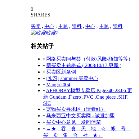
0
SHARES
买卖
,
中心
,
主题
,
资料
,
中心
,
主题
,
资料
收藏
7
相关帖子
•
网络买卖问与答（付款/风险/须知等等）
•
新买卖主题格式 ( 2008/10/17 更新 )
•
买卖区新条例
•
[实习] shimmer 买卖中心
•
Mango2004
•
AFHOBBY模型专卖店 Page340 28.06 更
新 Gundam .F.zero .PVC .One piece .SHF.
SIC
•
宠物买卖寻求区（请看#1）
•
马来西亚中文买卖网 - 诚邀加盟
•
买卖中心意见、发问信箱
•
→★ 吞 食 天 地 ☆ 帐 号
买 卖 集 合 社 ★←