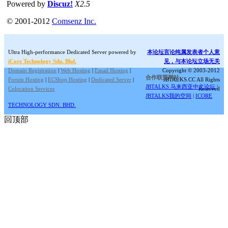
Powered by
Discuz!
X2.5
© 2001-2012
Comsenz Inc.
Ultra High-performance Dedicated Server powered by
本论坛言论纯属发表者个人意
iCore Technology Sdn. Bhd.
见，与本论坛立场无关
Domain Registration
|
Web Hosting
|
Email Hosting
|
Copyright © 2003-2012
合作联盟网站:
Forum Hosting
|
ECShop Hosting
|
Dedicated Server
|
JBTALKS.CC All Rights
JBTALKS 马来西亚中文论坛
|
Colocation Services
Reserved
JBTALKS我的空间
|
ICORE
TECHNOLOGY SDN. BHD.
回顶部