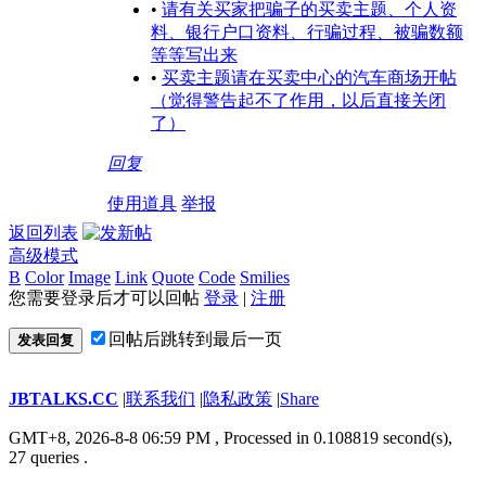
•
请有关买家把骗子的买卖主题、个人资
料、银行户口资料、行骗过程、被骗数额
等等写出来
•
买卖主题请在买卖中心的汽车商场开帖
（觉得警告起不了作用，以后直接关闭
了）
回复
使用道具
举报
返回列表
高级模式
B
Color
Image
Link
Quote
Code
Smilies
您需要登录后才可以回帖
登录
|
注册
回帖后跳转到最后一页
发表回复
JBTALKS.CC
|
联系我们
|
隐私政策
|
Share
GMT+8, 2026-8-8 06:59 PM
, Processed in 0.108819 second(s),
27 queries .