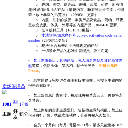
o 香烟、酒类、仿造品、赃物、武器、药物、所有情
趣/性爱/催情用品/产品（情趣内衣、睡衣等允许售卖，但是
禁止放上暴露的示范照）（29/03/11更新）
o 内服、注射的减肥、丰胸产品及食品、药物，只要
是改变皮肤、体质、外形等的内服产品（30/04/10更新）
o 任何破解工具（16/10/10更新）
o
非法软件/游戏序列号 cd key, activation code, serial
number
（29/03/11更新）
o 犯法/不合马来西亚法律规定的产品
o 一切禁止产品的标准由管理员、版主而定
•
禁止网络商店，其他论坛，私人域名网站及其他商业网
站
链接，包括头像、签名档、帖子里等等，
相册只允许
Picasa
。
• 若主题建设完毕许久都没有版主审核，可按下主题内的
报告通知版主。
卖场管理员
• 禁止短信息广告宣传，被发现将被禁言三天，再犯将永
久禁言。
33
1081
1749
• 禁止到别的卖家主题里打广告招揽生意与捣乱，禁止任
好
主题
积分
何分身打广告、扰乱卖场秩序，分身将被永久禁言。
友
• 会员一个月内（每月1号至30/31号）最多只能发布10个