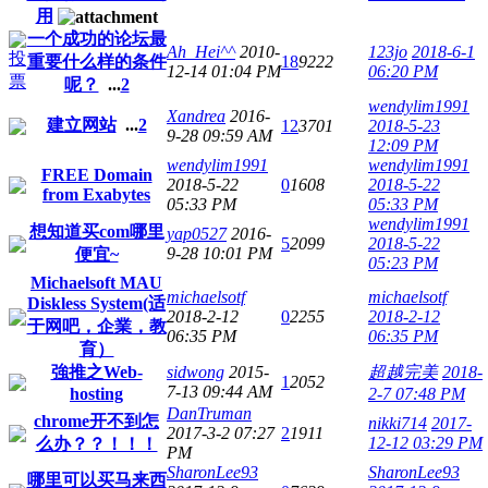
用
一个成功的论坛最
Ah_Hei^^
2010-
123jo
2018-6-1
重要什么样的条件
18
9222
12-14 01:04 PM
06:20 PM
呢？
...
2
wendylim1991
Xandrea
2016-
建立网站
...
2
12
3701
2018-5-23
9-28 09:59 AM
12:09 PM
wendylim1991
wendylim1991
FREE Domain
2018-5-22
0
1608
2018-5-22
from Exabytes
05:33 PM
05:33 PM
wendylim1991
想知道买com哪里
yap0527
2016-
5
2099
2018-5-22
9-28 10:01 PM
便宜~
05:23 PM
Michaelsoft MAU
michaelsotf
michaelsotf
Diskless System(适
2018-2-12
0
2255
2018-2-12
于网吧，企業，教
06:35 PM
06:35 PM
育）
強推之Web-
sidwong
2015-
超越完美
2018-
1
2052
7-13 09:44 AM
hosting
2-7 07:48 PM
DanTruman
chrome开不到怎
nikki714
2017-
2017-3-2 07:27
2
1911
12-12 03:29 PM
么办？？！！！
PM
SharonLee93
SharonLee93
哪里可以买马来西