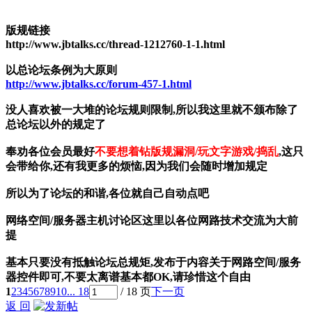
版规链接
http://www.jbtalks.cc/thread-1212760-1-1.html
以总论坛条例为大原则
http://www.jbtalks.cc/forum-457-1.html
没人喜欢被一大堆的论坛规则限制,所以我这里就不颁布除了
总论坛以外的规定了
奉劝各位会员最好
不要想着钻版规漏洞/玩文字游戏/捣乱
,这只
会带给你,还有我更多的烦恼,因为我们会随时增加规定
所以为了论坛的和谐,各位就自己自动点吧
网络空间/服务器主机讨论区这里以各位网路技术交流为大前
提
基本只要没有抵触论坛总规矩,发布于内容关于网路空间/服务
器控件即可,不要太离谱基本都OK,请珍惜这个自由
1
2
3
4
5
6
7
8
9
10
... 18
/ 18 页
下一页
返 回