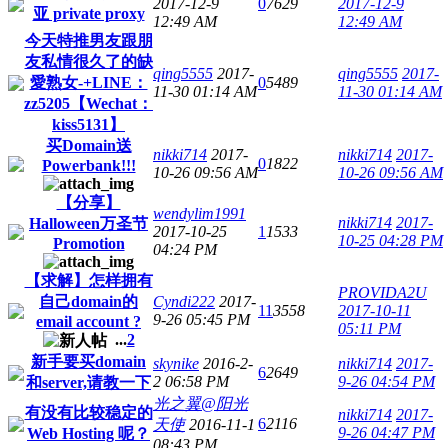
2017-12-9
0
7629
2017-12-9
亚 private proxy
12:49 AM
12:49 AM
今天特推男友跟朋
友私情很久了的缺
qing5555
2017-
qing5555
2017-
愛熟女-+LINE：
0
5489
11-30 01:14 AM
11-30 01:14 AM
zz5205【Wechat：
kiss5131】
买Domain送
nikki714
2017-
nikki714
2017-
0
1822
Powerbank!!!
10-26 09:56 AM
10-26 09:56 AM
【分享】
wendylim1991
nikki714
2017-
Halloween万圣节
2017-10-25
1
1533
10-25 04:28 PM
Promotion
04:24 PM
【求解】怎样拥有
PROVIDA2U
自己domain的
Cyndi222
2017-
11
3558
2017-10-11
9-26 05:45 PM
email account ?
05:11 PM
...
2
新手要买domain
skynike
2016-2-
nikki714
2017-
6
2649
2 06:58 PM
9-26 04:54 PM
和server,请教一下
光之翼@阳光
有没有比较稳定的
nikki714
2017-
6
2116
天使
2016-11-1
9-26 04:47 PM
Web Hosting 呢？
08:43 PM