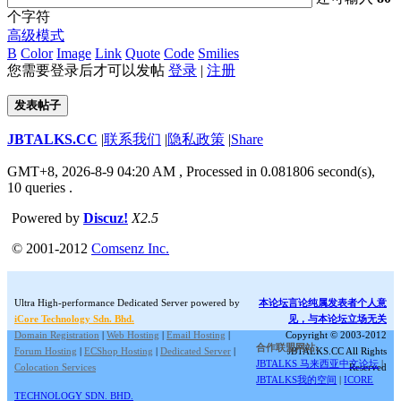
个字符
高级模式
B
Color
Image
Link
Quote
Code
Smilies
您需要登录后才可以发帖
登录
|
注册
发表帖子
JBTALKS.CC
|
联系我们
|
隐私政策
|
Share
GMT+8, 2026-8-9 04:20 AM
, Processed in 0.081806 second(s),
10 queries .
Powered by
Discuz!
X2.5
© 2001-2012
Comsenz Inc.
Ultra High-performance Dedicated Server powered by
本论坛言论纯属发表者个人意
iCore Technology Sdn. Bhd.
见，与本论坛立场无关
Domain Registration
|
Web Hosting
|
Email Hosting
|
Copyright © 2003-2012
合作联盟网站:
Forum Hosting
|
ECShop Hosting
|
Dedicated Server
|
JBTALKS.CC All Rights
JBTALKS 马来西亚中文论坛
|
Colocation Services
Reserved
JBTALKS我的空间
|
ICORE
TECHNOLOGY SDN. BHD.