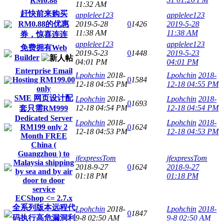
RM0.88
11:32 AM
赶快前来购买
applelee123
applelee123
RM0.88的优惠
2019-5-28
0
1426
2019-5-28
11:38 AM
11:38 AM
券，惊喜连连
applelee123
applelee123
免费拥有Web
2019-5-23
0
1448
2019-5-23
Builder
04:01 PM
04:01 PM
Enterprise Email
Lpohchin
2018-
Lpohchin
2018-
Hosting RM199.00
0
1584
12-18 04:55 PM
12-18 04:55 PM
only
SME 网页设计配
Lpohchin
2018-
Lpohchin
2018-
0
1693
12-18 04:54 PM
12-18 04:54 PM
套只需RM999
Dedicated Server
Lpohchin
2018-
Lpohchin
2018-
RM199 only 2
0
1624
12-18 04:53 PM
12-18 04:53 PM
Month FREE
China (
Guangzhou ) to
jfexpressTom
jfexpressTom
Malaysia shipping
2018-9-27
0
1624
2018-9-27
by sea and by air
01:18 PM
01:18 PM
door to door
service
ECShop <= 2.7.x
全系列版本远程代
Lpohchin
2018-
Lpohchin
2018-
0
1847
码执行高危漏洞利
9-8 02:50 AM
9-8 02:50 AM