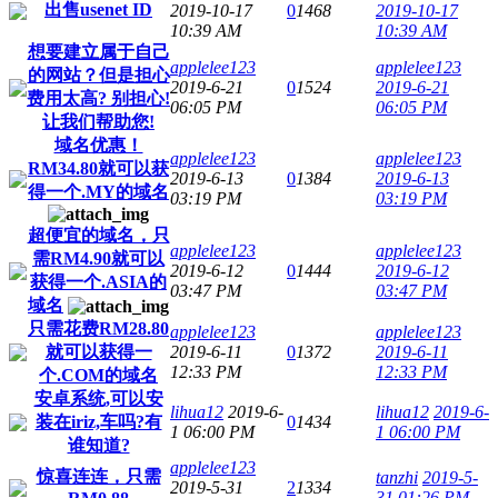
出售usenet ID
2019-10-17
0
1468
2019-10-17
10:39 AM
10:39 AM
想要建立属于自己
applelee123
applelee123
的网站？但是担心
2019-6-21
0
1524
2019-6-21
费用太高? 别担心!
06:05 PM
06:05 PM
让我们帮助您!
域名优惠！
applelee123
applelee123
RM34.80就可以获
2019-6-13
0
1384
2019-6-13
得一个.MY的域名
03:19 PM
03:19 PM
超便宜的域名，只
applelee123
applelee123
需RM4.90就可以
2019-6-12
0
1444
2019-6-12
获得一个.ASIA的
03:47 PM
03:47 PM
域名
只需花费RM28.80
applelee123
applelee123
就可以获得一
2019-6-11
0
1372
2019-6-11
12:33 PM
12:33 PM
个.COM的域名
安卓系统,可以安
lihua12
2019-6-
lihua12
2019-6-
装在iriz,车吗?有
0
1434
1 06:00 PM
1 06:00 PM
谁知道?
applelee123
惊喜连连，只需
tanzhi
2019-5-
2019-5-31
2
1334
31 01:26 PM