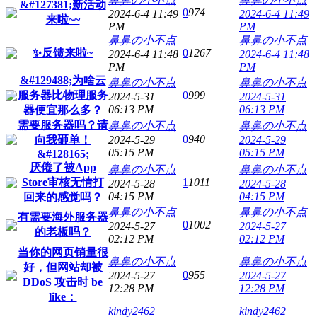
&#127381;新活动
0
974
2024-6-4 11:49
2024-6-4 11:49
来啦~~
PM
PM
鼻鼻の小不点
鼻鼻の小不点
✨反馈来啦~
0
1267
2024-6-4 11:48
2024-6-4 11:48
PM
PM
&#129488;为啥云
鼻鼻の小不点
鼻鼻の小不点
服务器比物理服务
0
999
2024-5-31
2024-5-31
06:13 PM
06:13 PM
器便宜那么多？
需要服务器吗？请
鼻鼻の小不点
鼻鼻の小不点
0
940
向我砸单！
2024-5-29
2024-5-29
05:15 PM
05:15 PM
&#128165;
厌倦了被App
鼻鼻の小不点
鼻鼻の小不点
Store审核无情打
1
1011
2024-5-28
2024-5-28
04:15 PM
04:15 PM
回来的感觉吗？
鼻鼻の小不点
鼻鼻の小不点
有需要海外服务器
0
1002
2024-5-27
2024-5-27
的老板吗？
02:12 PM
02:12 PM
当你的网页销量很
鼻鼻の小不点
鼻鼻の小不点
好，但网站却被
0
955
2024-5-27
2024-5-27
DDoS 攻击时 be
12:28 PM
12:28 PM
like：
kindy2462
kindy2462