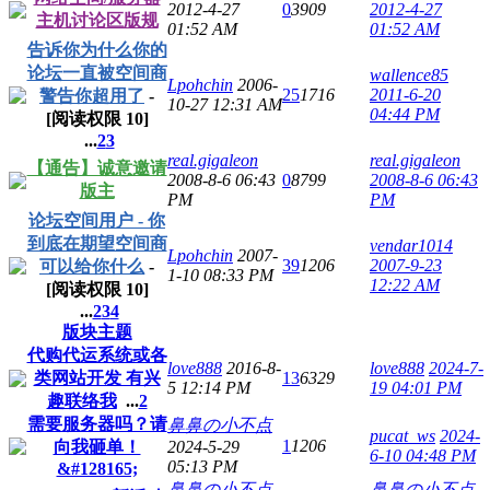
2012-4-27
0
3909
2012-4-27
主机讨论区版规
01:52 AM
01:52 AM
告诉你为什么你的
论坛一直被空间商
wallence85
Lpohchin
2006-
25
1716
2011-6-20
警告你超用了
-
10-27 12:31 AM
04:44 PM
[阅读权限
10
]
...
2
3
real.gigaleon
real.gigaleon
【通告】诚意邀请
2008-8-6 06:43
0
8799
2008-8-6 06:43
版主
PM
PM
论坛空间用户 - 你
到底在期望空间商
vendar1014
Lpohchin
2007-
39
1206
2007-9-23
可以给你什么
-
1-10 08:33 PM
12:22 AM
[阅读权限
10
]
...
2
3
4
版块主题
代购代运系统或各
love888
2016-8-
love888
2024-7-
类网站开发 有兴
13
6329
5 12:14 PM
19 04:01 PM
趣联络我
...
2
需要服务器吗？请
鼻鼻の小不点
pucat_ws
2024-
1
1206
向我砸单！
2024-5-29
6-10 04:48 PM
05:13 PM
&#128165;
鼻鼻の小不点
鼻鼻の小不点