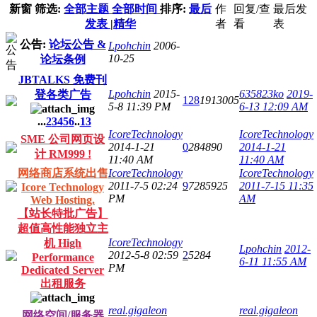
新窗
筛选:
全部主题
全部时间
排序:
最后
作
回复/查
最后发
发表
|
精华
者
看
表
公告:
论坛公告 &
Lpohchin
2006-
10-25
论坛条例
JBTALKS 免费刊
Lpohchin
2015-
635823ko
2019-
登各类广告
128
1913005
5-8 11:39 PM
6-13 12:09 AM
...
2
3
4
5
6
..
13
IcoreTechnology
IcoreTechnology
SME 公司网页设
2014-1-21
0
284890
2014-1-21
计 RM999 !
11:40 AM
11:40 AM
网络商店系统出售
IcoreTechnology
IcoreTechnology
2011-7-5 02:24
9
7285925
2011-7-15 11:35
Icore Technology
PM
AM
Web Hosting.
【站长特批广告】
超值高性能独立主
IcoreTechnology
机 High
Lpohchin
2012-
2012-5-8 02:59
2
5284
Performance
6-11 11:55 AM
PM
Dedicated Server
出租服务
real.gigaleon
real.gigaleon
网络空间/服务器