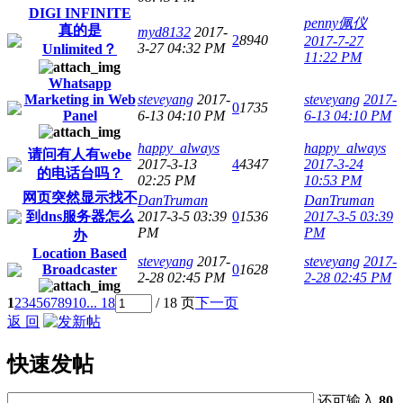
DIGI INFINITE
penny佩仪
真的是
myd8132
2017-
2
8940
2017-7-27
3-27 04:32 PM
Unlimited？
11:22 PM
Whatsapp
Marketing in Web
steveyang
2017-
steveyang
2017-
0
1735
Panel
6-13 04:10 PM
6-13 04:10 PM
happy_always
happy_always
请问有人有webe
2017-3-13
4
4347
2017-3-24
的电话台吗？
02:25 PM
10:53 PM
网页突然显示找不
DanTruman
DanTruman
到dns服务器怎么
2017-3-5 03:39
0
1536
2017-3-5 03:39
PM
PM
办
Location Based
steveyang
2017-
steveyang
2017-
Broadcaster
0
1628
2-28 02:45 PM
2-28 02:45 PM
1
2
3
4
5
6
7
8
9
10
... 18
/ 18 页
下一页
返 回
快速发帖
还可输入
80