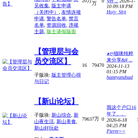
20万
0
Ver ...
2026-1-
万
见收集
,
版主申请
10 09:18 PM
Ho|y_Sh|t
（关闭中）
,
友情连接
申请
,
警告名单
,
禁言
名单
,
资源回收
,
违规
主题
,
版主请假版面
【管理层与会
◕ღ猫咪纯粹
员交流区】
来分享&# ...
16
7947
0
2024-11-13
01:15 PM
子版块:
版主管理心得
happyandsad
与日记
【新山论坛】
我这个户口16
年了。。
子版块:
新山综合
,
新
7万
7963
0
2026-6-18
山夜生活
,
新山美食
,
04:25 PM
新山好玩处
Pierre==