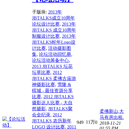
子版块:
2013年
JBTALKS成立10周年
论坛设计比赛
,
2013年
JBTALKS 成立10周年
制服设计比赛
,
2013年
JBTALKS蛇年Logo设
计比赛
,
活动摄影图
集
,
论坛活动回忆册
,
论坛活动筹备中心
,
2013 JBTALKS 坛花
坛草比赛
,
2012
JBTALKS 柔佛古庙游
神摄影比赛
,
雪隆 &
槟城 - 最佳资源分享
比赛
,
2012 JBTALKS
摄影达人比赛 - 大自
然摄影
,
JBTALKS聚
柔佛新山,大
会全纪录
,
2012
马有房出租.
JBTALKS 农历新年
11万
949
0
2018-11-21
LOGO 设计比赛
,
2011
01:55 PM