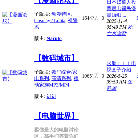
【漫画论坛】
日本15萬人投
票選出國民漫
子版块:
动漫特区
,
畫1到1 ...
7万
1644
0
Cosplay / Lolita
,
視覺
2025-11-4
05:49 PM
死
系
亡米迦勒
版主:
Naruto
【数码城市】
求助！！！电
视盒子介绍
子版块:
数码综合/家
1万
1065
0
2026-5-25
电系列
,
高清系列
,
移
09:53 AM
生
动家族MP3/MP4
熟蛋
版主:
进进
【电脑世界】
柔佛最大的电脑讨论
区，高手们等着你们