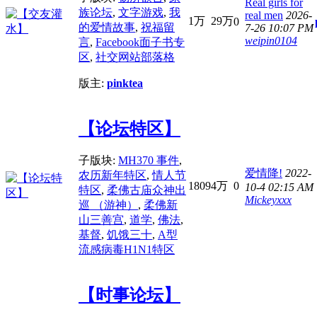
Real girls for
族论坛
,
文字游戏
,
我
real men
2026-
1万
29万
0
的爱情故事
,
祝福留
7-26 10:07 PM
weipin0104
言
,
Facebook面子书专
区
,
社交网站部落格
版主:
pinktea
【论坛特区】
子版块:
MH370 事件
,
爱情降!
2022-
农历新年特区
,
情人节
1809
4万
0
10-4 02:15 AM
特区
,
柔佛古庙众神出
Mickeyxxx
巡 （游神）
,
柔佛新
山三善宫
,
道学
,
佛法
,
基督
,
饥饿三十
,
A型
流感病毒H1N1特区
【时事论坛】