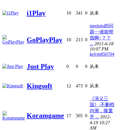
i1Play
10
341
0
从未
meetoto的问
题~~谁能帮
我啊~？？
GoPlayPlay
10
213
0
...
2011-6-18
10:07 PM
kelvin850704
Just Play
0
0
0
从未
Kingsoft
12
473
0
从未
《演义三
国》-不删档
内测，隆重
Koramgame
17
505
0
开 ...
2012-
4-19 10:27
AM