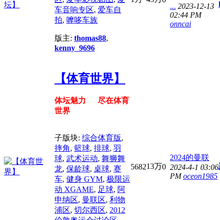
...
2023-12-13
车音响专区
,
爱车自
02:44 PM
拍
,
嚤哆车族
onncai
版主:
thomas88
,
kenny_9696
【体育世界】
体坛魅力 尽在体育
世界
子版块:
综合体育版
,
摔角
,
籃球
,
排球
,
羽
2024的曼联
球
,
武术运动
,
舞狮舞
13万
5682
0
2024-4-1 03:06
龙
,
保龄球
,
桌球
,
赛
PM
oceon1985
车
,
健身 GYM
,
极限运
动 XGAME
,
足球
,
阿
申纳区
,
曼联区
,
利物
浦区
,
切尔西区
,
2012