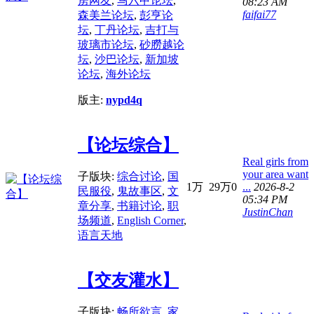
雳网友
,
马六甲论坛
,
08:23 AM
faifai77
森美兰论坛
,
彭亨论
坛
,
丁丹论坛
,
吉打与
玻璃市论坛
,
砂朥越论
坛
,
沙巴论坛
,
新加坡
论坛
,
海外论坛
版主:
nypd4q
【论坛综合】
Real girls from
your area want
子版块:
综合讨论
,
国
1万
29万
0
...
2026-8-2
民服役
,
鬼故事区
,
文
05:34 PM
章分享
,
书籍讨论
,
职
JustinChan
场频道
,
English Corner
,
语言天地
【交友灌水】
子版块:
畅所欲言
,
家