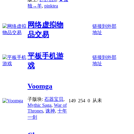
独→羊
,
pinktea
网络虚拟物
链接到外部
地址
品交易
平板手机游
链接到外部
地址
戏
Voomga
子版块:
石器宝贝
,
从未
149
254
0
Mythic Saga
,
War of
Thrones
,
诛神
,
十年
一剑