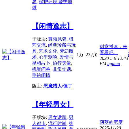
界
,
保护环境 爱护地
球
【闲情逸志】
子版块:
舞领风骚
,
棋
艺交流
,
经典珍藏与玩
创意拼凑，来
具
,
艺术文化
,
梦幻魔
看看吧。
1万
23万
0
术
,
心里测验
,
爱情与
2020-5-9 12:43
星相占卜
,
旅行天堂
,
PM
aguma
机智问答
,
非常笑话
,
垂钓闲情
版主:
恶魔猎人/但丁
【年轻男女】
子版块:
男女话题
,
男
阴茎的宽度
人都市
,
流行时尚
,
绚
2025-11-20