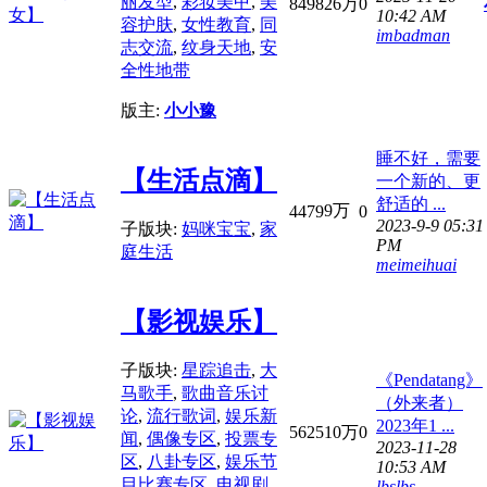
丽发型
,
彩妆美甲
,
美
8498
26万
0
10:42 AM
容护肤
,
女性教育
,
同
imbadman
志交流
,
纹身天地
,
安
全性地带
版主:
小小豫
睡不好，需要
【生活点滴】
一个新的、更
舒适的 ...
9万
4479
0
2023-9-9 05:31
子版块:
妈咪宝宝
,
家
PM
庭生活
meimeihuai
【影视娱乐】
子版块:
星踪追击
,
大
《Pendatang》
马歌手
,
歌曲音乐讨
（外来者）
论
,
流行歌词
,
娱乐新
2023年1 ...
5625
10万
0
闻
,
偶像专区
,
投票专
2023-11-28
区
,
八卦专区
,
娱乐节
10:53 AM
目比赛专区
,
电视剧
lbslbs