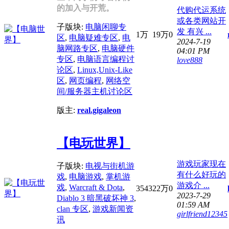
的加入与开荒。
代购代运系统
或各类网站开
子版块:
电脑闲聊专
发 有兴 ...
1万
19万
0
区
,
电脑疑难专区
,
电
2024-7-19
脑网路专区
,
电脑硬件
04:01 PM
专区
,
电脑语言编程讨
love888
论区
,
Linux,Unix-Like
区
,
网页编程
,
网络空
间/服务器主机讨论区
版主:
real.gigaleon
【电玩世界】
游戏玩家现在
子版块:
电视与街机游
有什么好玩的
戏
,
电脑游戏
,
掌机游
游戏介 ...
戏
,
Warcraft & Dota
,
3543
22万
0
2023-7-29
Diablo 3 暗黑破坏神 3
,
01:59 AM
clan 专区
,
游戏新闻资
girlfriend12345
讯