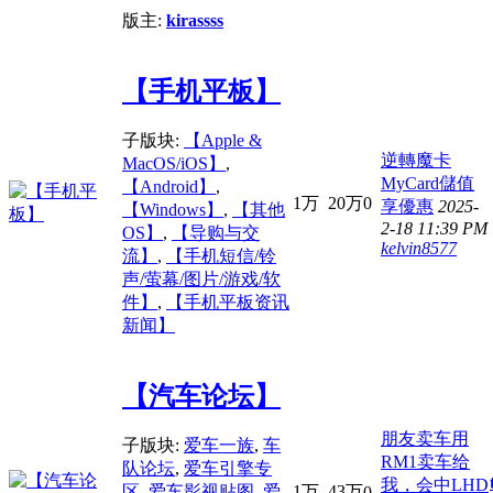
版主:
kirassss
【手机平板】
子版块:
【Apple &
逆轉魔卡
MacOS/iOS】
,
MyCard儲值
【Android】
,
1万
20万
0
享優惠
2025-
【Windows】
,
【其他
2-18 11:39 PM
OS】
,
【导购与交
kelvin8577
流】
,
【手机短信/铃
声/萤幕/图片/游戏/软
件】
,
【手机平板资讯
新闻】
【汽车论坛】
朋友卖车用
子版块:
爱车一族
,
车
RM1卖车给
队论坛
,
爱车引擎专
我，会中LHD
1万
43万
区
,
爱车影视贴图
,
爱
0