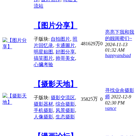
流站
【图片分享】
亮亮下我和我
的靓闺蜜们~
子版块:
自拍图片
,
照
4816
29万
0
2024-11-13
片回忆录
,
卡通圖片
,
01:32 AM
明星贴图
,
好图分享
,
happyandsad
搞笑图片
,
帅哥美女
,
心臟考验
【摄影天地】
寻找业余摄影
师
2022-12-9
子版块:
摄影交流区
,
5万
3582
0
02:30 PM
摄影器材
,
综合摄影
,
vance
手机摄影
,
风景摄影
,
人像摄影
,
生态摄影