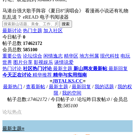
马港台强大歌手阵容《夏日8°演唱会》
看漫画小说还有礼物
乱乱送？
eREAD 电子书阅读器
搜索
最新讨论
热门主题
加入社区
今日帖子
0
帖子总数
17462172
会员总数
585100
重要公告
论坛综合
闲情逸志
精华区
地方州属
现代科技
电玩
世界
图片分享
影视娱乐
谈情说爱
热门讨论
社区热门讨论
最新主题
新山网友最新帖
最新回复
今天正在讨论
精华推荐
精华与实用指南
≡
JBTALKS.CC
≡
最新热门
/
查看新帖
/
最新主题
/
最新回复
/
我的话题
/
我的权
限
/
我的空间
帖子总数:
17462172
/ 今日帖子:
0
/ 论坛昨日发帖:
0
/ 会员总
数:
585100
论坛热点
最新主题≡