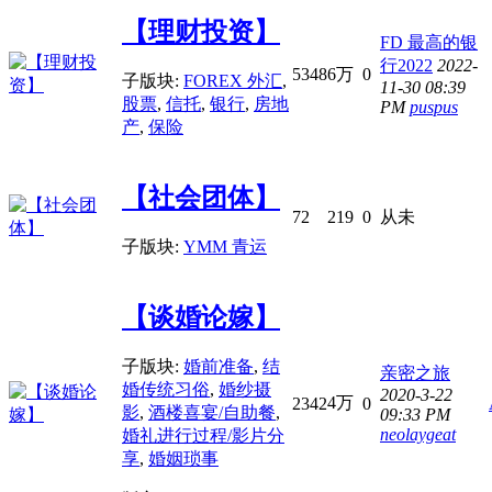
【理财投资】
FD 最高的银
行2022
2022-
5348
6万
0
子版块:
FOREX 外汇
,
11-30 08:39
股票
,
信托
,
银行
,
房地
PM
puspus
产
,
保险
【社会团体】
72
219
0
从未
子版块:
YMM 青运
【谈婚论嫁】
子版块:
婚前准备
,
结
亲密之旅
婚传统习俗
,
婚纱摄
2020-3-22
4万
2342
0
影
,
酒楼喜宴/自助餐
,
09:33 PM
neolaygeat
婚礼进行过程/影片分
享
,
婚姻琐事