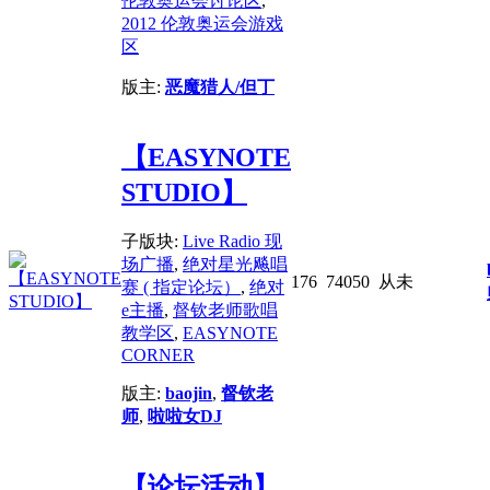
伦敦奥运会讨论区
,
2012 伦敦奥运会游戏
区
版主:
恶魔猎人/但丁
【EASYNOTE
STUDIO】
子版块:
Live Radio 现
场广播
,
绝对星光飚唱
176
7405
0
从未
赛 ( 指定论坛）
,
绝对
e主播
,
督钦老师歌唱
教学区
,
EASYNOTE
CORNER
版主:
baojin
,
督钦老
师
,
啦啦女DJ
【论坛活动】