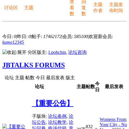
查
回
主题
主题发
讨论区
主题
看
复
作者
布时间
数
数
今日:
0
|
昨日:
0
|
帖子:
17462172
|
会员:
585100
|
欢迎新会员:
kumo12345
分区版主:
Lpohchin
,
论坛咨询
JBTALKS FORUMS
论坛
主题
帖数
今日
最后发表
版主
今
论坛
主题
帖数
最后发表
日
【重要公告】
子版块:
论坛条例
,
论
Womens From
坛公告
,
论坛教学
,
论
Your City - No
832
坛问卷
,
申诉信箱
,
意