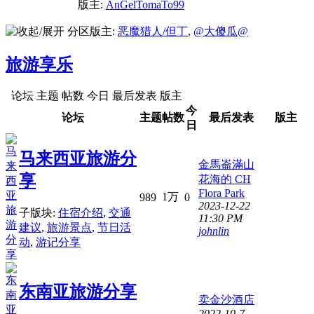
版主:
AnGelTomaTo99
分区版主:
恶魔猎人/但丁
,
@大傻瓜@
旅游享乐
论坛
主题
帖数
今日
最后发表
版主
今
论坛
主题
帖数
最后发表
版主
日
马来西亚旅游分
金馬崙滿山
享
花海的 CH
Flora Park
1万
989
0
2023-12-22
子版块:
住宿介绍
,
交通
11:30 PM
建议
,
旅游景点
,
节日活
johnlin
动
,
游记分享
东南亚旅游分享
卖金沙酒店
2022-10-7