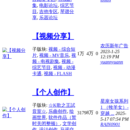
集
,
电影论坛
,
综艺节
目
,
吉他专区
,
琴谱分
享
,
乐器论坛
【视频分享】
农历新年广告
子版块:
视频 - 综合短
2023-1-25
1万
4万
0
片
,
视频 - MV音乐
,
视
12:19 PM
频 - 电视剧集
,
视频 -
yuannyuann
综艺节目
,
视频 - 动漫
卡通
,
视频 - FLASH
【个人创作】
星座女孩系列
子版块:
☆K歌之王試
1 （牧羊女）-
音室☆
,
乐曲创作
,
绘
8万
3179
0
穿越 ...
2025-
画世界
,
软件作品（暂
5-17 07:54 PM
时关闭整顿）
,
文学创
RAIN0901
作
,
设计创作
,
马谣交