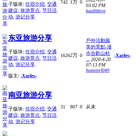
742
1万
0
子版块:
住宿介绍
,
交通
03:02 PM
建议
,
旅游景点
,
节日活
kaallitlove
动
,
游记分享
东亚旅游分享
戶外活動最
美的景點-漫
子版块:
住宿介绍
,
交通
步合歡山杜
2万
1626
0
-Xarles-
建议
,
旅游景点
,
节日活
...
2020-4-20
动
,
游记分享
07:13 PM
homeprl049
版主:
-Xarles-
南亚旅游分享
31
807
0
从未
子版块:
住宿介绍
,
交通
建议
,
旅游景点
,
节日活
动
,
游记分享