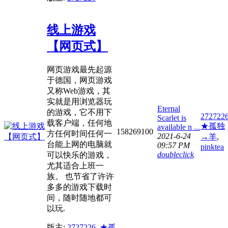
线上游戏
【网页式】
网页游戏最先起源
于德国，网页游戏
又称Web游戏，其
实就是用浏览器玩
Eternal
的游戏，它不用下
272722
Scarlet is
载客户端，任何地
★孤独
available n ...
1582
6910
0
方任何时间任何一
2021-6-24
→羊
,
台能上网的电脑就
09:57 PM
pinktea
doubleclick
可以快乐的游戏，
尤其适合上班一
族。 也节省了许许
多多的游戏下载时
间，随时随地都可
以玩.
版主:
2727226
,
★孤