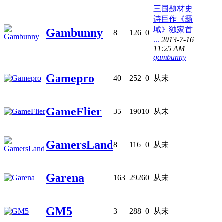
三国题材史
诗巨作《霸
域》独家首
Gambunny
8
126
0
...
2013-7-16
11:25 AM
gambunny
Gamepro
40
252
0
从未
GameFlier
35
1901
0
从未
GamersLand
8
116
0
从未
Garena
163
2926
0
从未
GM5
3
288
0
从未