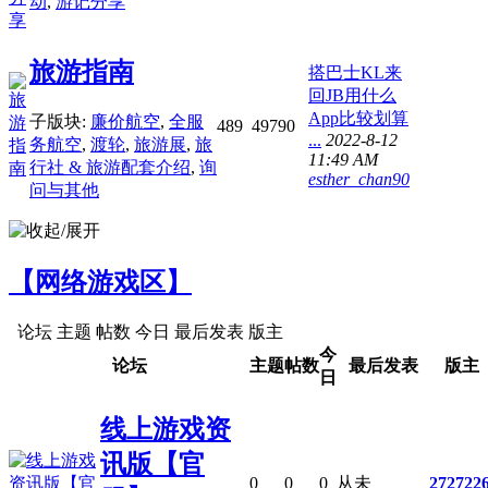
动
,
游记分享
旅游指南
搭巴士KL来
回JB用什么
App比较划算
子版块:
廉价航空
,
全服
489
4979
0
...
2022-8-12
务航空
,
渡轮
,
旅游展
,
旅
11:49 AM
行社 & 旅游配套介绍
,
询
esther_chan90
问与其他
【网络游戏区】
论坛
主题
帖数
今日
最后发表
版主
今
论坛
主题
帖数
最后发表
版主
日
线上游戏资
讯版【官
0
0
0
从未
272722