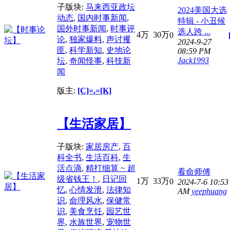
子版块:
马来西亚政坛
2024美国大选
动态
,
国内时事新闻
,
特辑 - 小丑候
国外时事新闻
,
时事评
选人跨 ...
4万
30万
0
论
,
独家爆料
,
声讨攫
2024-9-27
匪
,
科学新知
,
史地论
08:59 PM
Jack1993
坛
,
奇闻怪事
,
科技新
闻
版主:
[C]=.=[K]
【生活家居】
子版块:
家居房产
,
百
科全书
,
生活百科
,
生
活点滴
,
精打细算 ~ 超
看命师傅
级省钱王！
,
日记回
1万
33万
0
2024-7-6 10:53
忆
,
心情发泄
,
法律知
AM
yeephuang
识
,
命理风水
,
保健常
识
,
美食烹饪
,
园艺世
界
,
水族世界
,
宠物世