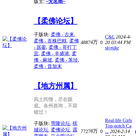
版主:
~无名雨~
【柔佛论坛】
子版块:
柔佛 - 古来
,
C&L
2024-4-
柔佛 - 峇株巴轄
,
柔佛
4万
4887
0
20 03:44 PM
- 居銮
,
柔佛 - 哥打丁
skynike
宜
,
柔佛 - 丰盛港
,
柔
佛 - 麻坡
,
柔佛 - 笨珍
,
柔佛 - 昔加末
【地方州属】
风土民情，尽在眼
底。各州咨询，不容
错过！
Real-life Girls
子版块:
雪隆论坛
,
槟
Top-notch Сa
城论坛
,
柔佛论坛
,
霹
8万
7727
0
...
2024-2-14