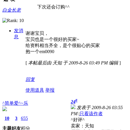
下次还会订购^^
白金长老
发消
谢谢宝贝
，
息
宝贝也是一个很好的买家~
给资料相当齐全，是个很贴心的买家
抱一个em0090
[
本帖最后由 天知 于 2009-8-26 03:49 PM 编辑
]
回复
使用道具
举报
#
24
^简单爱^~乐
发表于 2009-8-26 03:55
PM
|
只看该作者
10
3
655
^好评^
卖家：天知
主题
好友
积分