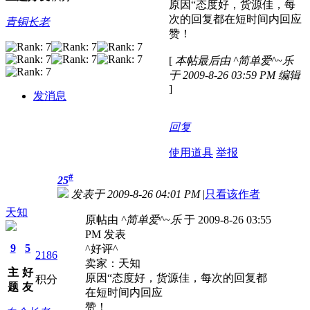
原因“态度好，货源佳，每
次的回复都在短时间内回应
青铜长老
赞！
[
本帖最后由 ^简单爱^~乐
于 2009-8-26 03:59 PM 编辑
]
发消息
回复
使用道具
举报
#
25
发表于 2009-8-26 04:01 PM
|
只看该作者
天知
原帖由
^简单爱^~乐
于 2009-8-26 03:55
PM 发表
9
5
^好评^
2186
卖家：天知
主
好
原因“态度好，货源佳，每次的回复都
积分
题
友
在短时间内回应
赞！