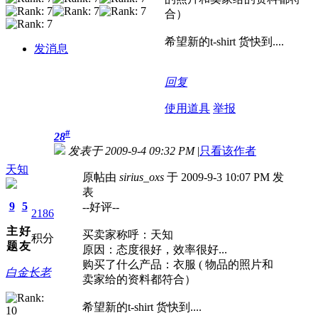
合）
希望新的t-shirt 货快到....
发消息
回复
使用道具
举报
#
28
发表于 2009-9-4 09:32 PM
|
只看该作者
天知
原帖由
sirius_oxs
于 2009-9-3 10:07 PM 发
表
9
5
--好评--
2186
主
好
买卖家称呼：天知
积分
题
友
原因：态度很好，效率很好...
购买了什么产品：衣服 ( 物品的照片和
白金长老
卖家给的资料都符合）
希望新的t-shirt 货快到....