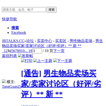
搜索
快捷导航
搜索
Facebook
JBTALKS.CC
»
论坛
›
买卖中心
›
买卖区
›
男性物品卖场
›
男生
物品卖场买家/卖家讨论区（好评/劣评）** 新 **
1
2
3
4
5
6
7
8
9
10
... 19
/ 19 页
下一页
返回列表
[通告]
男生物品卖场买
家/卖家讨论区（好评/劣
楼主:
TangGuanZi
评）** 新 **