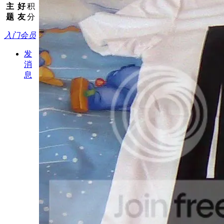
主
好
积
题
友
分
入门会员
发
消
息