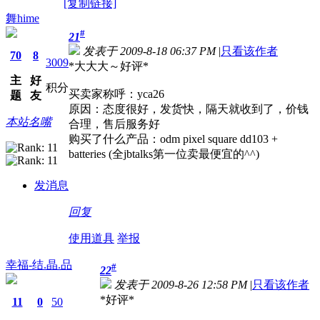
[复制链接]
舞hime
#
21
发表于 2009-8-18 06:37 PM
|
只看该作者
70
8
3009
*大大大～好评*
主
好
积分
买卖家称呼：yca26
题
友
原因：态度很好，发货快，隔天就收到了，价钱
本站名嘴
合理，售后服务好
购买了什么产品：odm pixel square dd103 +
batteries (全jbtalks第一位卖最便宜的^^)
发消息
回复
使用道具
举报
幸福-结.晶.品
#
22
发表于 2009-8-26 12:58 PM
|
只看该作者
*好评*
11
0
50