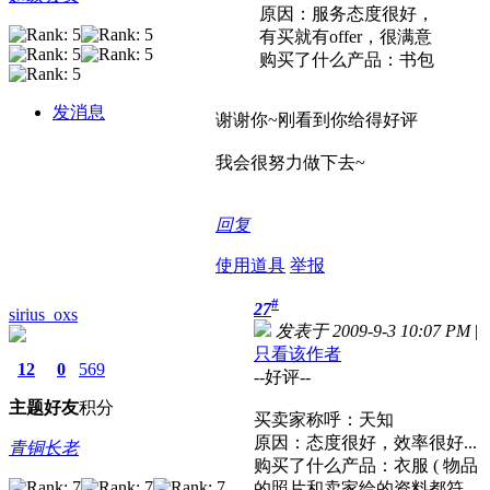
原因：服务态度很好，
有买就有offer，很满意
购买了什么产品：书包
发消息
谢谢你~刚看到你给得好评
我会很努力做下去~
回复
使用道具
举报
#
27
sirius_oxs
发表于 2009-9-3 10:07 PM
|
只看该作者
12
0
569
--好评--
主题
好友
积分
买卖家称呼：天知
原因：态度很好，效率很好...
青铜长老
购买了什么产品：衣服 ( 物品
的照片和卖家给的资料都符