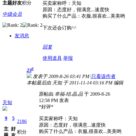
主题
好友
积分
买卖家称呼：天知
原因：态度好，很满意...速度快
中级会员
购买了什么产品：衣服,很喜欢...美美哟
下次还会订购^^
发消息
回复
使用道具
举报
#
23
发表于 2009-8-26 03:41 PM
|
只看该作者
本帖最后由 天知 于 2011-11-14 03:16 PM 编辑
原帖由
幸福-结.晶.品
于 2009-8-26
12:58 PM 发表
天知
*好评*
9
5
买卖家称呼：天知
2186
原因：态度好，很满意...速度快
主
好
购买了什么产品：衣服,很喜欢...美美哟
积分
题
友