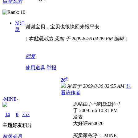
白金长老
发消
谢谢宝贝，宝贝也很快回来报平安
息
[
本帖最后由 天知 于 2009-8-26 04:09 PM 编辑
]
回复
使用道具
举报
#
26
发表于 2009-8-30 02:55 AM
|
只
看该作者
-MINE-
原帖由
[~^笨|瓶瓶|^~]
于 2009-5-6 10:31 PM
14
0
353
发表
大好评em0020
主题
好友
积分
买卖家称呼：-MINE-
超级会员