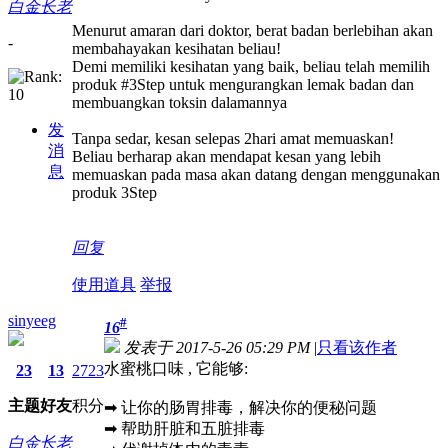
白金长老
Menurut amaran dari doktor, berat badan berlebihan akan
-
membahayakan kesihatan beliau!
Demi memiliki kesihatan yang baik, beliau telah memilih
produk #3Step untuk mengurangkan lemak badan dan
membuangkan toksin dalamannya
发
Tanpa sedar, kesan selepas 2hari amat memuaskan!
消
Beliau berharap akan mendapat kesan yang lebih
息
memuaskan pada masa akan datang dengan menggunakan
produk 3Step
回复
使用道具
举报
sinyeeg
#
16
发表于 2017-5-26 05:29 PM
|
只看该作者
水蜜桃口味 , 它能够:
23
13
2723
主题
好友
积分
➡ 让你的肠胃排毒，解决你的便秘问题
➡ 帮助肝脏和五脏排毒
白金长老