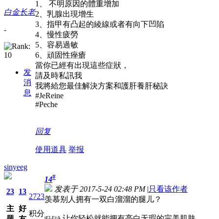
1、 不明原因的體重增加
白金长老
2、乳腺出現增生
3、指甲有凸起的綾線或者有向下凹陷
-
4、慢性疲勞
5、容易過敏
6、頑固性痤瘡
當你已經有出現這些症狀，
发
請及時私訊我
消
我將給您最佳解決方案和護肝養肝秘訣
息
#JeReine
#Peche
回复
使用道具
举报
sinyeeg
#
14
发表于 2017-5-24 02:48 PM
|
只看该作者
23
13
2723
羡慕别人拥有一双白溜溜的腿儿？
主
好
积分
ˢᴱᴸᴱᵛᴬ 让你轻松就能拥有亮白无瑕的完美肌肤
题
友