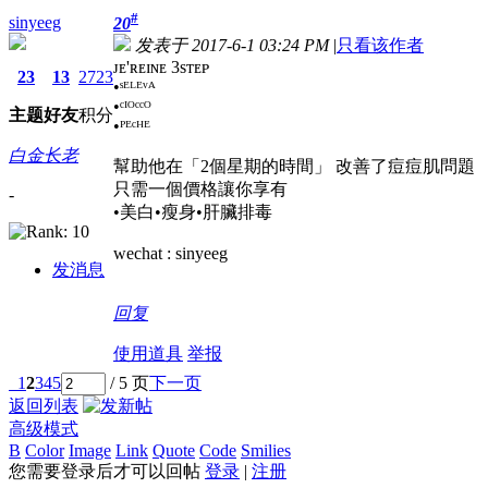
#
sinyeeg
20
发表于 2017-6-1 03:24 PM
|
只看该作者
ᴊᴇ'ʀᴇɪɴᴇ 3sᴛᴇᴘ
23
13
2723
•ˢᴱᴸᴱᵛᴬ
•ᶜᴵᴼᶜᶜᴼ
主题
好友
积分
•ᴾᴱᶜᴴᴱ
白金长老
幫助他在「2個星期的時間」 改善了痘痘肌問題
只需一個價格讓你享有
-
•美白•瘦身•肝臟排毒
wechat : sinyeeg
发消息
回复
使用道具
举报
1
2
3
4
5
/ 5 页
下一页
返回列表
高级模式
B
Color
Image
Link
Quote
Code
Smilies
您需要登录后才可以回帖
登录
|
注册