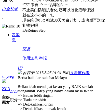
“它” 来自ᴶᴱ'ᴿᴱᴵᴺᴱ品牌的3ˢᵀᴱᴾ
白金长老
不止美白防晒抗老化 还可以淡化疤印保湿！
就在这小小的一包
-
现在给你机会挑战30天美白计划，成功后再送你
礼物好吗
#JeReine3Step
发消
息
回复
使用道具
举报
#
15
发表于 2017-5-25 01:31 PM
|
只看该作者
sinyeeg
Berita baik dari sahabat Melayu
Beliau telah mendapat kesan yang BAIK setelah
23
13
mengambil 3Step yang hanya dalam masa #2hari
2723
=> Badan lebih ringan
主
好
积分
=> Tiada cirit-birit
题
友
=> Detoksifikasi organ
=> Detoksifikasi minyak lemak