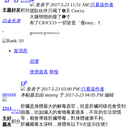
23
13
2723
发表于 2017-5-23 11:51 AM
|
只看该作者
主题
好友
积分
团队伙伴只喝了❽天 Ciocco
大腿悄悄的瘦了❶寸
白金长老
有了CIOCCO 一切皆是「瘦easy」‼️
-
#ᴶᴱᴿᴱᴵᴺᴱ3ˢᵀᴱᴾᶜᴵᴼᶜᶜᴼ
发消息
回复
使用道具
举报
#
13
发表于 2017-5-23 03:00 PM
|
只看该作者
sinyeeg
本帖最后由 sinyeeg 于 2017-5-23 04:05 PM 编辑
肝臟是身體最大的解毒器官，但是肝臟同樣也會受到
23
13
2723
損傷，比如攝入的食物毒素過多，不良的生活習慣
等，都會導致肝臟帶毒，對身體健康不利。
主
好
积分
肝臟藏毒太深時，身體有以下6大提示信號‼️
题
友