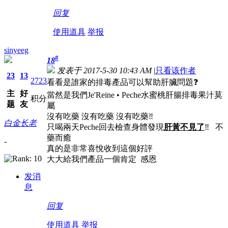
回复
使用道具
举报
sinyeeg
#
18
发表于 2017-5-30 10:43 AM
|
只看该作者
23
13
2723
看看是誰家的排毒產品可以幫助肝臟問題❓
主
好
當然是我們Je'Reine • Peche水蜜桃肝腸排毒果汁莫
积分
题
友
屬
沒有吃藥 沒有吃藥 沒有吃藥‼️
白金长老
只喝兩天Peche回去檢查身體發現
肝黃不見了
‼️
不
藥而癒
-
真的是非常喜悅收到這個好評
大大給我們產品一個肯定
感恩
发消
息
回复
使用道具
举报