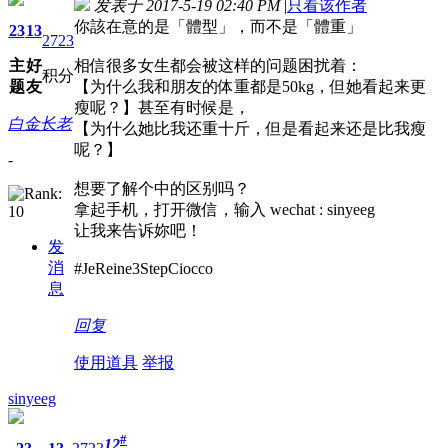
发表于 2017-5-19 02:40 PM
|
只看该作者
你該在意的是「體型」，而不是「體重」
23
13
2723
主
好
相信很多女生都会被这样的问题困扰着：
积分
题
友
【为什么我和朋友的体重都是50kg，但她看起来更
瘦呢？】甚至有时候是，
白金长老
【为什么她比我还重十斤，但是看起来还是比我瘦
呢？】
-
想要了解个中的区别吗？
拿起手机，打开微信，输入
wechat : sinyeeg
让我来告诉妳吧！
发
消
#JeReine3StepCiocco
息
回复
使用道具
举报
sinyeeg
#
12