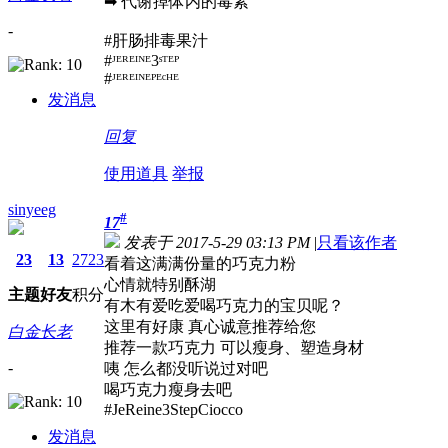
➡ 代谢掉体内的毒素
-
#肝肠排毒果汁
#ᴶᴱᴿᴱᴵᴺᴱ3ˢᵀᴱᴾ
#ᴶᴱᴿᴱᴵᴺᴱᴾᴱᶜᴴᴱ
发消息
回复
使用道具
举报
sinyeeg
#
17
发表于 2017-5-29 03:13 PM
|
只看该作者
23
13
2723
看着这满满份量的巧克力粉
心情就特别酥湖
主题
好友
积分
有木有爱吃爱喝巧克力的宝贝呢？
这里有好康 真心诚意推荐给您
白金长老
推荐一款巧克力 可以瘦身、塑造身材
-
咦 怎么都没听说过对吧
喝巧克力瘦身去吧
#JeReine3StepCiocco
发消息