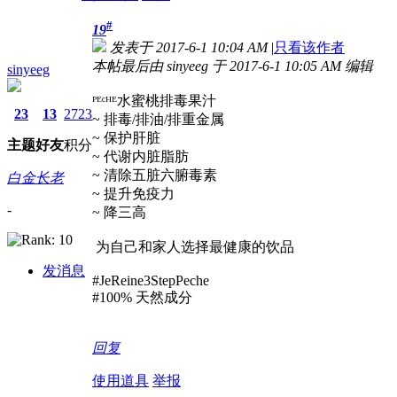
#
19
发表于 2017-6-1 10:04 AM
|
只看该作者
本帖最后由 sinyeeg 于 2017-6-1 10:05 AM 编辑
sinyeeg
ᴾᴱᶜᴴᴱ水蜜桃排毒果汁
23
13
2723
~ 排毒/排油/排重金属
~ 保护肝脏
主题
好友
积分
~ 代谢内脏脂肪
~ 清除五脏六腑毒素
白金长老
~ 提升免疫力
-
~ 降三高
为自己和家人选择最健康的饮品
发消息
#JeReine3StepPeche
#100% 天然成分
回复
使用道具
举报