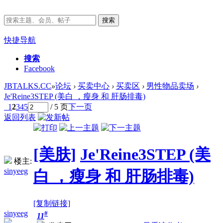
搜索
快捷导航
搜索
Facebook
JBTALKS.CC
»
论坛
›
买卖中心
›
买卖区
›
男性物品卖场
›
Je'Reine3STEP (美白 ，瘦身 和 肝肠排毒)
1
2
3
4
5
/ 5 页
下一页
返回列表
[美肤]
Je'Reine3STEP (美
楼主:
sinyeeg
白 ，瘦身 和 肝肠排毒)
[复制链接]
sinyeeg
#
11