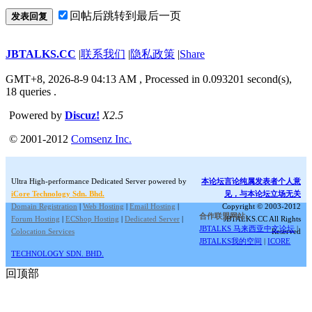
回帖后跳转到最后一页
发表回复
JBTALKS.CC
|
联系我们
|
隐私政策
|
Share
GMT+8, 2026-8-9 04:13 AM
, Processed in 0.093201 second(s),
18 queries .
Powered by
Discuz!
X2.5
© 2001-2012
Comsenz Inc.
Ultra High-performance Dedicated Server powered by
本论坛言论纯属发表者个人意
iCore Technology Sdn. Bhd.
见，与本论坛立场无关
Domain Registration
|
Web Hosting
|
Email Hosting
|
Copyright © 2003-2012
合作联盟网站:
Forum Hosting
|
ECShop Hosting
|
Dedicated Server
|
JBTALKS.CC All Rights
JBTALKS 马来西亚中文论坛
|
Colocation Services
Reserved
JBTALKS我的空间
|
ICORE
TECHNOLOGY SDN. BHD.
回顶部