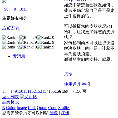
如您不清楚自己状况如何，
50
0
1811
或者不确定您自己是不是患
上牛皮癣的话。
主题
好友
积分
可以拍摄您的皮肤状况PM
白银长老
给我，让我更了解您的皮肤
状况
家传秘制药水可以让您快速
解决皮肤上的问题，让您不
再为皮肤烦恼。
发消息
谢谢朋友们的支持。感恩。
回复
使用道具
举报
1 ...
149
150
151
152
153
154
155
156
/ 156 页
返回列表
高级模式
B
Color
Image
Link
Quote
Code
Smilies
您需要登录后才可以回帖
登录
|
注册