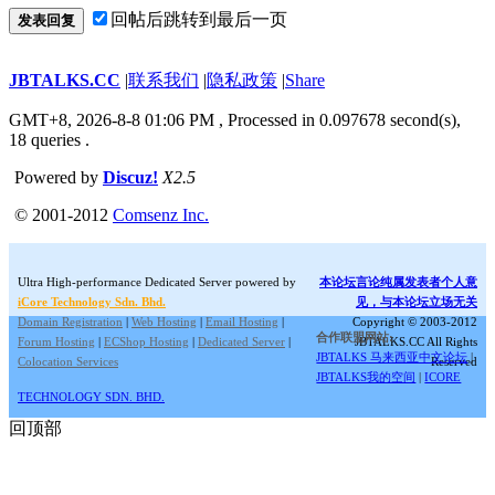
回帖后跳转到最后一页
发表回复
JBTALKS.CC
|
联系我们
|
隐私政策
|
Share
GMT+8, 2026-8-8 01:06 PM
, Processed in 0.097678 second(s),
18 queries .
Powered by
Discuz!
X2.5
© 2001-2012
Comsenz Inc.
Ultra High-performance Dedicated Server powered by
本论坛言论纯属发表者个人意
iCore Technology Sdn. Bhd.
见，与本论坛立场无关
Domain Registration
|
Web Hosting
|
Email Hosting
|
Copyright © 2003-2012
合作联盟网站:
Forum Hosting
|
ECShop Hosting
|
Dedicated Server
|
JBTALKS.CC All Rights
JBTALKS 马来西亚中文论坛
|
Colocation Services
Reserved
JBTALKS我的空间
|
ICORE
TECHNOLOGY SDN. BHD.
回顶部