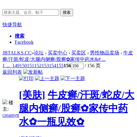
搜索
快捷导航
搜索
Facebook
JBTALKS.CC
»
论坛
›
买卖中心
›
买卖区
›
男性物品卖场
›
牛皮
癣/汗斑/蛇皮/大腿内侧癣/股癣✿家传中药水&# ...
1 ...
149
150
151
152
153
154
155
156
/ 156 页
返回列表
[美肤]
牛皮癣/汗斑/蛇皮/大
楼
腿内侧癣/股癣✿家传中药
主:
creamytt
水✿一瓶见效✿