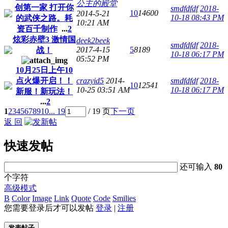
公主的殿堂
创第一家 打开你
smdfdfdf
2018-
10
14600
2014-5-21
10-18 08:43 PM
的武侠之路。耗
10:21 AM
资百千制作
...
2
炫彩赤壁3 激情国
deek2beek
smdfdfdf
2018-
2017-4-15
5
8189
战！
10-18 06:17 PM
05:52 PM
10月25日上午10
点火爆开启！！
crazyid5
2014-
smdfdfdf
2018-
10
12541
10-25 03:51 AM
10-18 06:17 PM
新服！新玩法！
...
2
1
2
3
4
5
6
7
8
9
10
... 19
/ 19 页
下一页
返 回
快速发帖
还可输入
80
个字符
高级模式
B
Color
Image
Link
Quote
Code
Smilies
您需要登录后才可以发帖
登录
|
注册
发表帖子