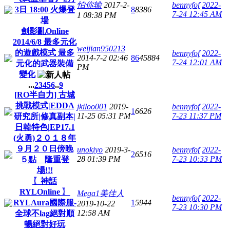
怕你输
2017-2-
bennyfof
2022-
3日 18:00 火爆登
8
8386
7-24 12:45 AM
1 08:38 PM
場
劍影亂Online
2014/6/8 最多元化
weijian950213
的遊戲模式 最多
bennyfof
2022-
2014-7-2 02:46
86
45884
7-24 12:01 AM
元化的武器裝備
PM
變化
...
2
3
4
5
6
..
9
[RO半自力] 古城
挑戰模式|EDDA
jkiloo001
2019-
bennyfof
2022-
1
6626
11-25 05:31 PM
7-23 11:37 PM
研究所|修真副本|
日韓特色|EP17.1
(火勇)２０１８年
９月２０日傍晚
unokiyo
2019-3-
bennyfof
2022-
2
6516
28 01:39 PM
7-23 10:33 PM
５點 隆重登
場!!!
〖神話
RYLOnline 〗
Mega1美佳人
bennyfof
2022-
RYLAura國際服-
1
5944
2019-10-22
7-23 10:30 PM
12:58 AM
全球不lag絕對順
暢絕對好玩