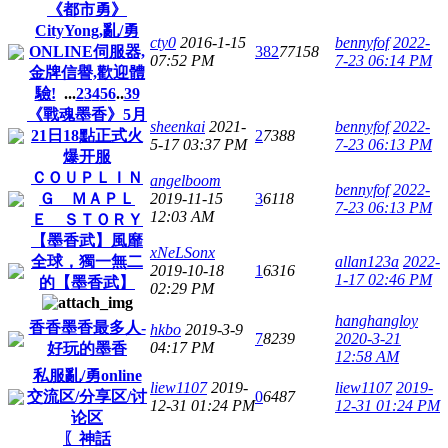
《都市勇》
CityYong,亂/勇
cty0
2016-1-15
bennyfof
2022-
ONLINE伺服器,
382
77158
07:52 PM
7-23 06:14 PM
金牌信譽,歡迎體
驗!
...
2
3
4
5
6
..
39
《戰魂墨香》5月
sheenkai
2021-
bennyfof
2022-
21日18點正式火
2
7388
5-17 03:37 PM
7-23 06:13 PM
爆开服
ＣＯＵＰＬＩＮ
angelboom
bennyfof
2022-
Ｇ ＭＡＰＬ
2019-11-15
3
6118
7-23 06:13 PM
12:03 AM
Ｅ ＳＴＯＲＹ
【墨香武】風靡
xNeLSonx
全球，獨一無二
allan123a
2022-
2019-10-18
1
6316
1-17 02:46 PM
的【墨香武】
02:29 PM
hanghangloy
香香墨香最多人-
hkbo
2019-3-9
7
8239
2020-3-21
04:17 PM
好玩的墨香
12:58 AM
私服亂/勇online
liew1107
2019-
liew1107
2019-
交流区/分享区/讨
0
6487
12-31 01:24 PM
12-31 01:24 PM
论区
〖神話