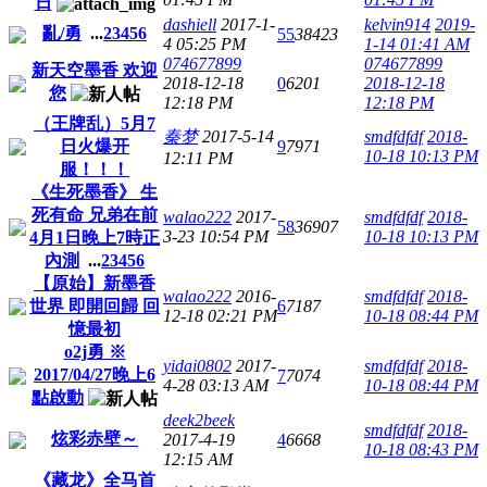
日
dashiell
2017-1-
kelvin914
2019-
亂/勇
...
2
3
4
5
6
55
38423
4 05:25 PM
1-14 01:41 AM
074677899
074677899
新天空墨香 欢迎
2018-12-18
0
6201
2018-12-18
您
12:18 PM
12:18 PM
（王牌乱）5月7
秦梦
2017-5-14
smdfdfdf
2018-
日火爆开
9
7971
10-18 10:13 PM
12:11 PM
服！！！
《生死墨香》 生
死有命 兄弟在前
walao222
2017-
smdfdfdf
2018-
58
36907
3-23 10:54 PM
10-18 10:13 PM
4月1日晚上7時正
內測
...
2
3
4
5
6
【原始】新墨香
walao222
2016-
smdfdfdf
2018-
世界 即開回歸 回
6
7187
12-18 02:21 PM
10-18 08:44 PM
憶最初
o2j勇 ※
yidai0802
2017-
smdfdfdf
2018-
2017/04/27晚上6
7
7074
4-28 03:13 AM
10-18 08:44 PM
點啟動
deek2beek
smdfdfdf
2018-
炫彩赤壁～
2017-4-19
4
6668
10-18 08:43 PM
12:15 AM
《藏龙》全马首