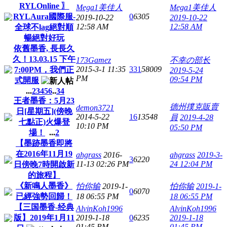
RYLOnline 〗
Mega1美佳人
Mega1美佳人
RYLAura國際服-
0
6305
2019-10-22
2019-10-22
12:58 AM
12:58 AM
全球不lag絕對順
暢絕對好玩
依舊墨香, 長長久
久！13.03.15 下午
173Gamez
不幸の部长
2015-3-1 11:35
331
58009
7:00PM，我們正
2019-5-24
PM
09:54 PM
式開服
...
2
3
4
5
6
..
34
王者墨香：5月23
德州撲克販賣
demon3721
日[星期五](傍晚
2014-5-22
16
13548
員
2019-4-28
七點正)火爆登
10:10 PM
05:50 PM
場！
...
2
【墨跡墨香即將
在2016年11月19
ahgrass
2016-
ahgrass
2019-3-
3
6220
11-13 02:26 PM
24 12:04 PM
日傍晚7時開啟新
的旅程】
《新鳴人墨香》
怕你输
2019-1-
怕你输
2019-1-
0
6070
已經強勢回歸！
18 06:55 PM
18 06:55 PM
【三国墨香-经典
AlvinKoh1996
AlvinKoh1996
版】2019年1月11
2019-1-18
0
6235
2019-1-18
01:45 PM
01:45 PM