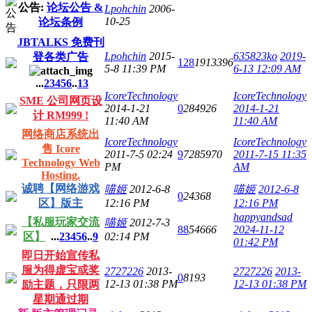
公告:
论坛公告 &
Lpohchin
2006-
10-25
论坛条例
JBTALKS 免费刊
Lpohchin
2015-
635823ko
2019-
登各类广告
128
1913396
5-8 11:39 PM
6-13 12:09 AM
...
2
3
4
5
6
..
13
IcoreTechnology
IcoreTechnology
SME 公司网页设
2014-1-21
0
284926
2014-1-21
计 RM999 !
11:40 AM
11:40 AM
网络商店系统出
IcoreTechnology
IcoreTechnology
售 Icore
2011-7-5 02:24
9
7285970
2011-7-15 11:35
Technology Web
PM
AM
Hosting.
诚聘【网络游戏
喵姬
2012-6-8
喵姬
2012-6-8
0
24368
区】版主
12:16 PM
12:16 PM
happyandsad
【私服玩家交流
喵姬
2012-7-3
88
54666
2024-11-12
区】
...
2
3
4
5
6
..
9
02:14 PM
01:42 PM
即日开始宣传私
服为得虚宝或奖
2727226
2013-
2727226
2013-
0
8193
12-13 01:38 PM
12-13 01:38 PM
励主题，只限两
星期通过期