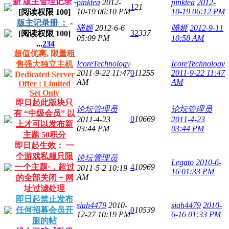
新 版主管理记录
-
pinktea
2012-
pinktea
2012-
1
21
10-19 06:10 PM
10-19 06:12 PM
[阅读权限
100
]
版主记录册 ：
-
喵姬
2012-6-6
喵姬
2012-9-11
32
337
[阅读权限
100
]
05:09 PM
10:58 AM
...
2
3
4
超值优惠, 限量租
IcoreTechnology
IcoreTechnology
售强大独立主机
2011-9-22 11:47
0
11255
2011-9-22 11:47
Dedicated Server
AM
AM
Offer : Limited
Set Only
即日起此版块只
论坛管理员
论坛管理员
有 “中级会员” 以
0
10669
2011-4-23
2011-4-23
上才可以发布新
03:44 PM
03:44 PM
主题 50积分
即日起生效： 一
个游戏私服只限
论坛管理员
Legato
2010-6-
一个主题·，超过
4
10969
2011-5-2 10:19
16 01:33 PM
AM
的全部关闭 + 网
址过滤处理
即日起禁止发布
siah4479
2010-
siah4479
2010-
任何招募会员开
0
10539
12-27 10:19 PM
6-16 01:33 PM
服的帖