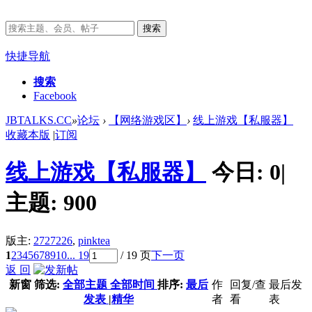
搜索
快捷导航
搜索
Facebook
JBTALKS.CC
»
论坛
›
【网络游戏区】
›
线上游戏【私服器】
收藏本版
|
订阅
线上游戏【私服器】
今日:
0
|
主题:
900
版主:
2727226
,
pinktea
1
2
3
4
5
6
7
8
9
10
... 19
/ 19 页
下一页
返 回
新窗
筛选:
全部主题
全部时间
排序:
最后
作
回复/查
最后发
发表
|
精华
者
看
表