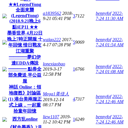
★★LegendYong
全面來襲
a1839562
2018-
bennyfof
2022-
(LegendYong)
3
7122
9-21 05:41 PM
7-24 11:30 AM
(2018.9.21晚上6
點)EP11 ★★
墨香世界 4月22日
晚上7時正開服 十
walao222
2017-
bennyfof
2022-
5
9069
4-17 07:28 PM
7-24 01:54 AM
年回憶 惜日戰友
江湖重聚
━━━━夢幻伊
達EDDA傳說
lonexiaobao
bennyfof
2022-
━━━━ 點券全
2019-3-17
1
6766
7-24 01:08 AM
12:58 PM
部免費送 半公益
服
神話 Online：領
地復甦》討論區
Mega1美佳人
bennyfof
2022-
(1) 港台美兩服正
4
7317
2019-12-14
7-24 12:46 AM
08:17 PM
式上線，一起重
拾童年回憶
liew1107
2019-
bennyfof
2022-
西方乱online
1
6249
11-2 10:42 PM
7-24 12:46 AM
《弒血墨香》2月