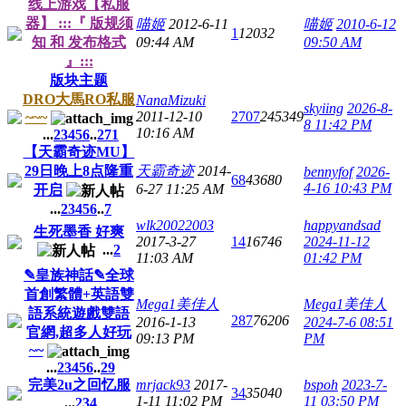
线上游戏【私服
器】 :::『 版规须
喵姬
2012-6-11
喵姬
2010-6-12
1
12032
知 和 发布格式
09:44 AM
09:50 AM
』:::
版块主题
DRO大馬RO私服
NanaMizuki
skyiing
2026-8-
2011-12-10
2707
245349
~~~
8 11:42 PM
10:16 AM
...
2
3
4
5
6
..
271
【天霸奇迹MU】
29日晚上8点隆重
天霸奇迹
2014-
bennyfof
2026-
68
43680
4-16 10:43 PM
6-27 11:25 AM
开启
...
2
3
4
5
6
..
7
wlk20022003
happyandsad
生死墨香 好爽
2017-3-27
14
16746
2024-11-12
...
2
11:03 AM
01:42 PM
✎皇族神話✎全球
首創繁體+英語雙
Mega1美佳人
Mega1美佳人
語系統遊戲雙語
287
76206
2016-1-13
2024-7-6 08:51
官網,超多人好玩
09:13 PM
PM
~~
...
2
3
4
5
6
..
29
完美2u之回忆服
mrjack93
2017-
bspoh
2023-7-
34
35040
1-11 11:02 PM
11 03:50 PM
...
2
3
4