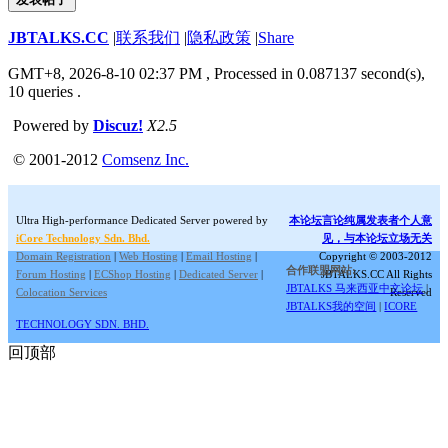
JBTALKS.CC
|
联系我们
|
隐私政策
|
Share
GMT+8, 2026-8-10 02:37 PM
, Processed in 0.087137 second(s),
10 queries .
Powered by
Discuz!
X2.5
© 2001-2012
Comsenz Inc.
Ultra High-performance Dedicated Server powered by
本论坛言论纯属发表者个人意
iCore Technology Sdn. Bhd.
见，与本论坛立场无关
Domain Registration
|
Web Hosting
|
Email Hosting
|
Copyright © 2003-2012
合作联盟网站:
Forum Hosting
|
ECShop Hosting
|
Dedicated Server
|
JBTALKS.CC All Rights
JBTALKS 马来西亚中文论坛
|
Colocation Services
Reserved
JBTALKS我的空间
|
ICORE
TECHNOLOGY SDN. BHD.
回顶部