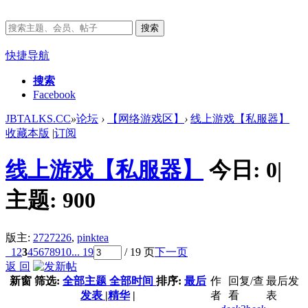
搜索
快捷导航
搜索
Facebook
JBTALKS.CC
»
论坛
›
【网络游戏区】
›
线上游戏【私服器】
收藏本版
|
订阅
线上游戏【私服器】
今日:
0
|
主题:
900
版主:
2727226
,
pinktea
1
2
3
4
5
6
7
8
9
10
... 19
/ 19 页
下一页
返 回
新窗
筛选:
全部主题
全部时间
排序:
最后
作
回复/查
最后发
发表
|
精华
|
者
看
表