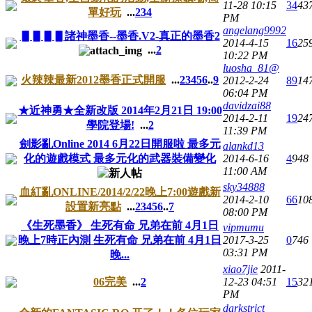
11-28 10:15
34
43
單好玩
...
2
3
4
PM
angelang9992
▋▋▋▋諸神墨香--墨香.V2-真正的墨香2
2014-4-15
16
25
...
2
10:22 PM
luosha_81@
火辣辣最新2012墨香正式開服
...
2
3
4
5
6
..
9
2012-2-24
89
14
06:04 PM
davidzai88
★近神勇★全新改版 2014年2月21日 19:00
2014-2-11
19
24
學院登場!
...
2
11:39 PM
劍影亂Online 2014 6月22日開服啦 最多元
alankd13
化的遊戲模式 最多元化的武器裝備變化
2014-6-16
4
948
11:00 AM
sky34888
血紅亂ONLINE/2014/2/22晚上7:00遊戲新
2014-2-10
66
10
設置新亮點
...
2
3
4
5
6
..
7
08:00 PM
《生死墨香》 生死有命 兄弟在前 4月1日
vipmumu
晚上7時正內測 生死有命 兄弟在前 4月1日
2017-3-25
0
746
03:31 PM
晚...
xiao7jie
2011-
06完美
...
2
12-23 04:51
15
32
PM
darkstrict