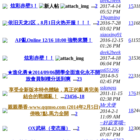
deek2beek
炫彩赤壁3！
...
2
2017-4-14
15
31
05:52 PM
19gaming
依旧天龙2区，8月1日火热开服！！！
...
2
2016-7-28
13
16
03:02 PM
xiaoxing91
AP亂Online 12/16 18:00 強勢來襲！
2016-12-15
6
115
01:26 PM
deek2beek
炫彩赤壁！！
2017-4-18
3
153
06:04 PM
ss651206
★進化勇★2014/09/06開學全面進化永不開
2014-9-5
22
31
放會員制積分送到爽
...
2
3
02:45 PM
sslongss
享受全新版本特色體驗，真正的亂勇完美
2011-11-15
176
1
結合的戰國亂！
...
2
3
4
5
6
..
18
02:38 PM
Mr大使
親親墨香-www.qqmso.com (2014年2月5日)
18
24
2014-2-1
傍晚7點,馬力全開
...
2
11:09 AM
~好寂寞哦~
OX武林（变态服）
...
2
12
30
2014-12-10
07:07 PM