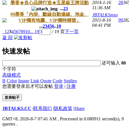
2014-1-16
28
36
墨香★良心品牌打造★五星級王牌活動
11:36 AM
...
2
3
99墨香「內掛、斷線自動連線、泡金、
JBTALKSmso
2011-8-16
99
28
VIP獨有地圖、VIP獨特稱號」
04:41 PM
...
2
3
4
5
6
..
10
1
2
3
4
5
6
7
8
9
10
... 19
/ 19 页
下一页
返 回
快速发帖
还可输入
80
个字符
高级模式
B
Color
Image
Link
Quote
Code
Smilies
您需要登录后才可以发帖
登录
|
注册
发表帖子
JBTALKS.CC
|
联系我们
|
隐私政策
|
Share
GMT+8, 2026-8-7 07:41 AM
, Processed in 0.080911 second(s), 9
queries .