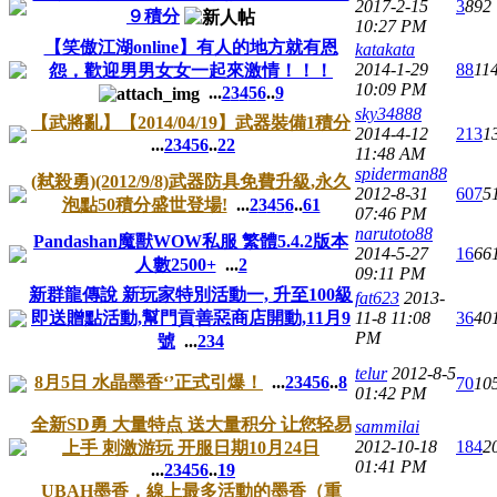
2017-2-15
3
892
９積分
10:27 PM
【笑傲江湖online】有人的地方就有恩
katakata
2014-1-29
88
11
怨，歡迎男男女女一起來激情！！！
10:09 PM
...
2
3
4
5
6
..
9
sky34888
【武將亂】【2014/04/19】武器裝備1積分
2014-4-12
213
1
...
2
3
4
5
6
..
22
11:48 AM
spiderman88
(弒殺勇)(2012/9/8)武器防具免費升級,永久
2012-8-31
607
5
泡點50積分盛世登場!
...
2
3
4
5
6
..
61
07:46 PM
narutoto88
Pandashan魔獸WOW私服 繁體5.4.2版本
2014-5-27
16
66
人數2500+
...
2
09:11 PM
新群龍傳說 新玩家特別活動一, 升至100級
fat623
2013-
即送贈點活動,幫門貢善惡商店開動,11月9
11-8 11:08
36
40
PM
號
...
2
3
4
telur
2012-8-5
8月5日 水晶墨香‘’正式引爆！
...
2
3
4
5
6
..
8
70
10
01:42 PM
全新SD勇 大量特点 送大量积分 让您轻易
sammilai
2012-10-18
184
2
上手 刺激游玩 开服日期10月24日
01:41 PM
...
2
3
4
5
6
..
19
UBAH墨香，線上最多活動的墨香（重