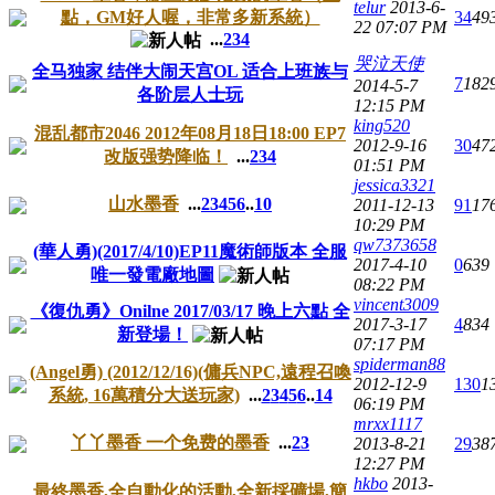
telur
2013-6-
點，GM好人喔，非常多新系統）
34
49
22 07:07 PM
...
2
3
4
哭泣天使
全马独家 结伴大闹天宫OL 适合上班族与
7
182
2014-5-7
各阶层人士玩
12:15 PM
king520
混乱都市2046 2012年08月18日18:00 EP7
2012-9-16
30
47
改版强势降临！
...
2
3
4
01:51 PM
jessica3321
山水墨香
...
2
3
4
5
6
..
10
2011-12-13
91
17
10:29 PM
qw7373658
(華人勇)(2017/4/10)EP11魔術師版本 全服
2017-4-10
0
639
唯一發電廠地圖
08:22 PM
vincent3009
《復仇勇》Onilne 2017/03/17 晚上六點 全
2017-3-17
4
834
新登場！
07:17 PM
spiderman88
(Angel勇) (2012/12/16)(傭兵NPC,遠程召喚
2012-12-9
130
1
系統, 16萬積分大送玩家)
...
2
3
4
5
6
..
14
06:19 PM
mrxx1117
丫丫墨香 一个免费的墨香
...
2
3
2013-8-21
29
38
12:27 PM
hkbo
2013-
最終墨香,全自動化的活動,全新採礦場,簡