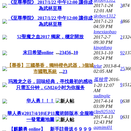
skyboy1312
《至尊學院》 2017/1/22 中午12:00 讓你成
2017-1-24
3
874
為武林至尊
12:01 AM
skyboy1312
《至尊學院》 2017/1/22 中午12:00 讓你成
2017-1-23
4
866
為武林至尊
04:59 PM
lonexiaobao
52聖魔之血2017 獨家，穩定開放
2017-2-7
2
132
09:30 PM
kingnfong
末日希望online
...
2
3
4
5
6
..
10
2013-1-10
92
13
09:24 PM
【墨香】三國墨香，獨特橙色武器，3個城
telur
2013-8-4
25
36
02:05 AM
市國戰系統
...
2
3
孤独雪
2016-
玛雅龙之谷，回味经典，寻找最初的感动
9
151
1-20 12:07
只需五分钟，GM24小时为你服务
AM
sudingjie
华人勇！！！
2017-4-14
0
638
03:09 PM
clps925102
華人勇)(2017/4/10)EP11魔術師版本 全服唯
2017-4-13
0
631
一發電廠地圖
12:43 PM
qqmimi01
【麒麟勇 online】 新手註冊送６９９９