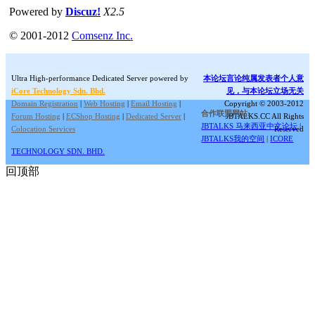
Powered by
Discuz!
X2.5
© 2001-2012
Comsenz Inc.
Ultra High-performance Dedicated Server powered by
本论坛言论纯属发表者个人意
iCore Technology Sdn. Bhd.
见，与本论坛立场无关
Domain Registration
|
Web Hosting
|
Email Hosting
|
Copyright © 2003-2012
合作联盟网站:
Forum Hosting
|
ECShop Hosting
|
Dedicated Server
|
JBTALKS.CC All Rights
JBTALKS 马来西亚中文论坛
|
Colocation Services
Reserved
JBTALKS我的空间
|
ICORE
TECHNOLOGY SDN. BHD.
回顶部