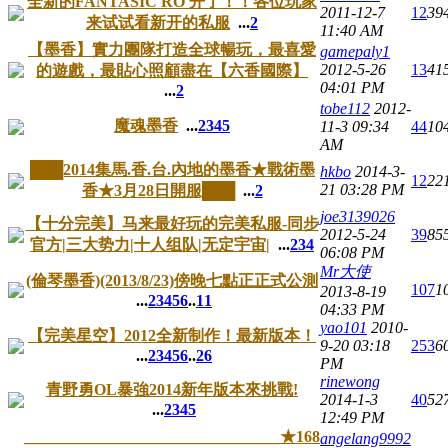
全新的FANTASIC RO 开了！！各位玩家
2011-12-7
12
39
来试试看新开的私服
...
2
11:40 AM
【墨香】實力團隊打造全球暢玩，最喜愛
gamepaly1
2012-5-26
13
41
的遊戲，最貼心照顧盡在【六香國際】
04:01 PM
...
2
tobe112
2012-
魔魂墨香
...
2
3
4
5
11-3 09:34
44
10
AM
███2014集馬.香.台.內地的墨香★戰術墨
hkbo
2014-3-
12
22
21 03:28 PM
香★3月28日開服███
...
2
joe3139026
【十分完美】马来最好玩的完美私服-同步
2012-5-24
39
85
官方|三大势力|十人组队|无定宇宙|
...
2
3
4
06:08 PM
Mr大使
(倫琴墨香)(2013/8/23)傍晚七點正正式公測
107
1
2013-8-19
...
2
3
4
5
6
..
11
04:33 PM
yao101
2010-
【完美星空】2012全新制作！最新版本！
9-20 03:18
253
6
...
2
3
4
5
6
..
26
PM
rinewong
青野勇OL暴強2014新年版本來挑戰!
2014-1-3
40
52
...
2
3
4
5
12:49 PM
________________________________★168
angelang9992