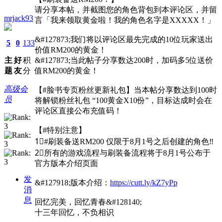
请分享本帖，并截图您的角色背包到本评论区，并留
mrjack93
言「我来领取黄金啦！我的角色名字是XXXXX！」
&#127873;我们将以评论区最先完成的10位玩家送出
5
0
133
价值RM200的黄金！
主
好
积
&#127873;当此帖子分享数达200时，加码多5位送价
题
友
分
值RM200的黄金！
高级会
【#脸书专页粉丝更新礼包】当本帖分享数达到100时
员
将解锁粉丝礼包 “100黄金X10份”，目标达成时会在
评论区直接公布充值码！
【#特别注意】
1⃣#刷装备送RM200 仅限于8月1号之后创建的角色‼️
2⃣所有的游戏流程与刷装备流程将于8月1号公布于
官方版本介绍页面
发
&#127918;版本介绍：
https://cutt.ly/kZ7yPp
消
息
回忆完美，回忆青春&#128140;
十三年回忆，不负相识