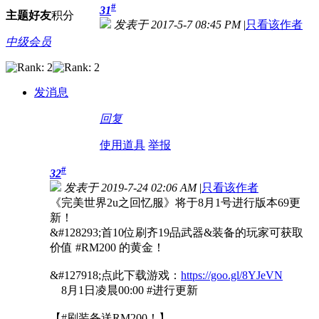
#
31
主题
好友
积分
发表于 2017-5-7 08:45 PM
|
只看该作者
中级会员
发消息
回复
使用道具
举报
#
32
发表于 2019-7-24 02:06 AM
|
只看该作者
《完美世界2u之回忆服》将于8月1号进行版本69更
新！
&#128293;首10位刷齐19品武器&装备的玩家可获取
价值 #RM200 的黄金！
&#127918;点此下载游戏：
https://goo.gl/8YJeVN
8月1日凌晨00:00 #进行更新
【#刷装备送RM200！】