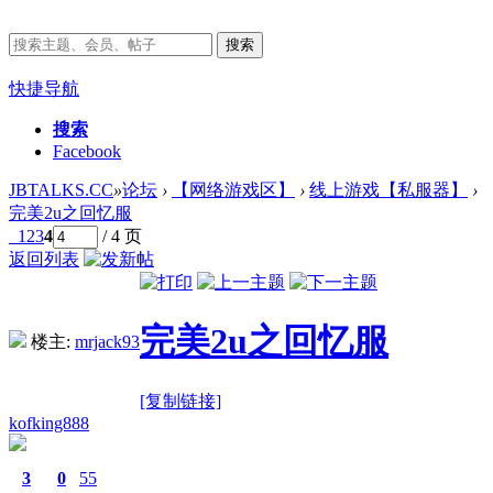
搜索
快捷导航
搜索
Facebook
JBTALKS.CC
»
论坛
›
【网络游戏区】
›
线上游戏【私服器】
›
完美2u之回忆服
1
2
3
4
/ 4 页
返回列表
完美2u之回忆服
楼主:
mrjack93
[复制链接]
kofking888
3
0
55