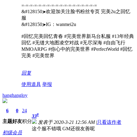
=·=·=·=·=·=·=·=·=·=·=·=·=·=·=·=·=·=
&#128150;▸欢迎加关注脸书粉丝专页 完美2u之回忆
服
&#128150;▸IG：wanmei2u
#回忆完美回忆青春 #完美世界新马台私服 #13年经典
回忆 #无缝大地图凌空对战 #无尽深海 #自由飞行
MMOARPG #你心中的完美世界 #PerfectWorld #回忆
完美 #完美世界
回复
使用道具
举报
hanghangloy
6
0
24
#
33
主题
好友
积分
发表于 2020-3-21 12:56 AM
|
只看该作者
这个服不错哦 GM还很友善呢
初级会员