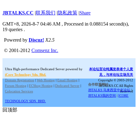
JBTALKS.CC
|
联系我们
|
隐私政策
|
Share
GMT+8, 2026-8-7 04:46 AM
, Processed in 0.088154 second(s),
19 queries .
Powered by
Discuz!
X2.5
© 2001-2012
Comsenz Inc.
Ultra High-performance Dedicated Server powered by
本论坛言论纯属发表者个人意
iCore Technology Sdn. Bhd.
见，与本论坛立场无关
Domain Registration
|
Web Hosting
|
Email Hosting
|
Copyright © 2003-2012
合作联盟网站:
Forum Hosting
|
ECShop Hosting
|
Dedicated Server
|
JBTALKS.CC All Rights
JBTALKS 马来西亚中文论坛
|
Colocation Services
Reserved
JBTALKS我的空间
|
ICORE
TECHNOLOGY SDN. BHD.
回顶部