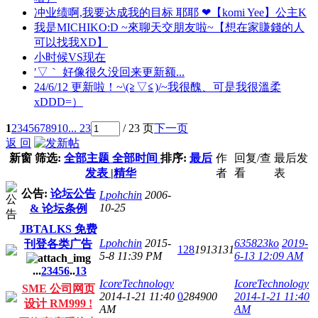
冲业绩啊,我要达成我的目标 耶耶 ❤【komi Yee】公主K
我是MICHIKO:D ~來聊天交朋友啦~【想在家賺錢的人
可以找我XD】
小时候VS现在
′▽｀ 好像很久没回来更新额...
24/6/12 更新啦！~\(≧▽≦)/~我很醜、可是我很溫柔
xDDD=）
1
2
3
4
5
6
7
8
9
10
... 23
/ 23 页
下一页
返 回
新窗
筛选:
全部主题
全部时间
排序:
最后
作
回复/查
最后发
发表
|
精华
者
看
表
公告:
论坛公告
Lpohchin
2006-
10-25
& 论坛条例
JBTALKS 免费
Lpohchin
2015-
635823ko
2019-
刊登各类广告
128
1913131
5-8 11:39 PM
6-13 12:09 AM
...
2
3
4
5
6
..
13
IcoreTechnology
IcoreTechnology
SME 公司网页
2014-1-21 11:40
0
284900
2014-1-21 11:40
设计 RM999 !
AM
AM