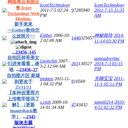
网络商店系统出
IcoreTechnology
IcoreTechnology
售 Icore
2011-7-5 02:24
9
7285940
2011-7-15 11:35
Technology Web
PM
AM
Hosting.
新手來來
~~Enther教你怎
Enther
2006-10-
神秘筱玲
2014-
么放照片^^
1440
325657
2 02:49 AM
11-14 03:30 PM
...
2
3
4
5
6
..
145
自拍区帅哥美女
uoneadvertise
Lpohchin
2007-
们进来看看，谢
263
130527
2014-7-3 03:15
5-2 12:04 AM
PM
咯
...
2
3
4
5
6
..
27
自拍图片区 新规
无聊宝宝
2011-
pinktea
2011-11-
8
10569
则更改于
1 04:32 PM
11-1 05:11 PM
25/11/11
【多种设置照片
上传教学提供了
x.ctoh
2009-10-
jamis0214
2010-
解】（更新
47
43432
14 01:34 AM
4-12 02:32 PM
imageshack教
学）
...
2
3
4
5
版块主题