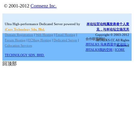
© 2001-2012
Comsenz Inc.
Ultra High-performance Dedicated Server powered by
本论坛言论纯属发表者个人意
iCore Technology Sdn. Bhd.
见，与本论坛立场无关
Domain Registration
|
Web Hosting
|
Email Hosting
|
Copyright © 2003-2012
合作联盟网站:
Forum Hosting
|
ECShop Hosting
|
Dedicated Server
|
JBTALKS.CC All Rights
JBTALKS 马来西亚中文论坛
|
Colocation Services
Reserved
JBTALKS我的空间
|
ICORE
TECHNOLOGY SDN. BHD.
回顶部