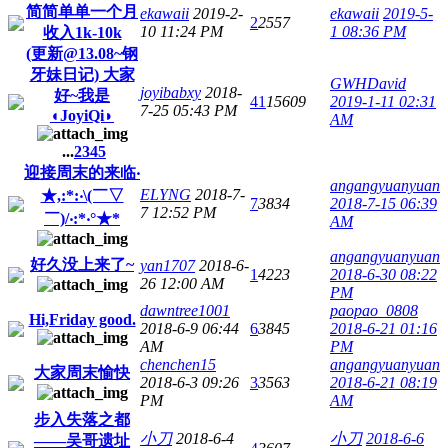
简简单单一个月
ekawaii
2019-2-
ekawaii
2019-5-
2
2557
10 11:24 PM
1 08:36 PM
收入1k-10k
(更新@13.08~钢
牙妹日记) 大家
GWHDavid
joyibabxy
2018-
好~我是
41
15609
2019-1-11 02:31
7-25 05:43 PM
◖JoyiQi◗
AM
...
2
3
4
5
迎接周末的来临‧
angangyuanyuan
ELYNG
2018-7-
★,:*:‧\(￣▽
7
3834
2018-7-15 06:39
7 12:52 PM
￣)/‧:*‧°★*
AM
angangyuanyuan
好久没上来了~
yan1707
2018-6-
1
4223
2018-6-30 08:22
26 12:00 AM
PM
dawntree1001
paopao_0808
Hi,Friday good.
2018-6-9 06:44
6
3845
2018-6-21 01:16
AM
PM
chenchen15
angangyuanyuan
大家周末愉快
2018-6-3 09:26
3
3563
2018-6-21 08:19
PM
AM
步入失落之都
小刀
2018-6-4
小刀
2018-6-6
——吴哥遗址