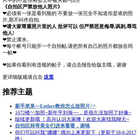
片中的不是你将会立即被关贴+扣分
《自拍区严禁放他人照片》
❤必须有一张是看到脸的 不要放一张完全不知道你是谁的照
片,那不叫作自拍.
❤请大家尊重照片里的人 批评可以 但严禁恶意侮辱,讽刺,辱骂
他人!
❤禁止灌水。
❤每个帐号只能开一个自拍帖,请把所有自己的照片都放在同
一帖❤
❤如果你看到有违规的帖子，请点击报告给版主哦，谢谢
更详细版规请点击
这里
推荐主题
新手來來~~Enther教你怎么放照片^^
1672楼^^加照~新年平刘海~~，是很久没加照了好像~
陆续更新哦 ！高兴认识大家噢！欢迎大家找我聊天~
自拍区帅哥美女们进来看看，谢咯
你们可以叫我“娜娜”,偶尔上来更新下（更新于18-6-2017
噜）