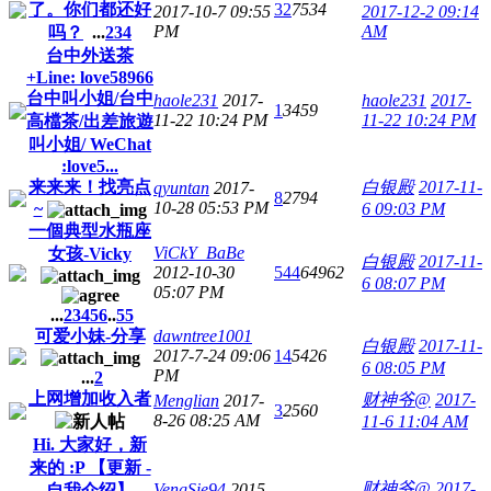
了。你们都还好
32
7534
2017-10-7 09:55
2017-12-2 09:14
PM
AM
吗？
...
2
3
4
台中外送茶
+Line: love58966
台中叫小姐/台中
haole231
2017-
haole231
2017-
1
3459
11-22 10:24 PM
11-22 10:24 PM
高檔茶/出差旅遊
叫小姐/ WeChat
:love5...
来来来！找亮点
白银殿
2017-11-
qyuntan
2017-
8
2794
10-28 05:53 PM
~
6 09:03 PM
一個典型水瓶座
ViCkY_BaBe
女孩-Vicky
白银殿
2017-11-
2012-10-30
544
64962
6 08:07 PM
05:07 PM
...
2
3
4
5
6
..
55
可爱小妹-分享
dawntree1001
白银殿
2017-11-
2017-7-24 09:06
14
5426
6 08:05 PM
PM
...
2
上网增加收入者
财神爷@
2017-
Menglian
2017-
3
2560
8-26 08:25 AM
11-6 11:04 AM
Hi. 大家好，新
来的 :P 【更新 -
财神爷@
2017-
VengSie94
2015-
自我介绍】