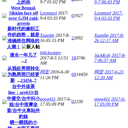
9-7 01:02 PM
9-7 06:43 PM
上的你
West Bengal,
Sikkim face off
Leonnoel
2017-
Leonnoel
2017-
0
1927
over GJM raid,
9-4 03:33 PM
9-4 03:33 PM
arrests
新时代的兼职工
作的趋势，就是
Xuanlin
2017-8-
Xuanlin
2017-8-
2
2092
16 05:15 PM
26 12:17 AM
准确抓住网络的
人潮！
bl4ckwinter
潜水一年几了
JackKoh
2017-8-
2017-8-5 12:51
18
3746
7 06:57 AM
...
2
AM
从我处男照转化
阿宏
2016-6-30
阿宏
2017-6-23
为熟男照已经更
69
14459
11:26 PM
12:20 AM
新
...
2
3
4
5
6
..
7
台中外送茶
line：are633/台
中援交/台中叫小
goog411
2017-6-
goog411
2017-6-
0
2230
17 05:09 PM
17 05:09 PM
姐/台中按摩全
套/台中火車站外
約妹
晒一晒我的小