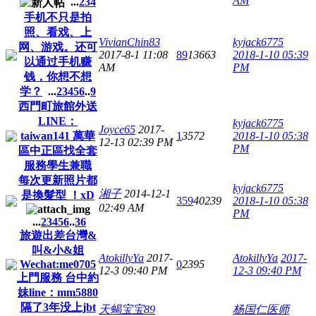
AM
...
2
3
4
手机不只是拍
照、看戏、上
VivianChin83
kyjack6775
网、游戏。还可
2017-8-1 11:08
89
13663
2018-1-10 05:39
以通过手机赚
AM
PM
钱，你想不想
学？
...
2
3
4
5
6
..
9
西門町旅館外送
LINE：
kyjack6775
Joyce65
2017-
taiwan141 萬華
1
3572
2018-1-10 05:38
12-13 02:39 PM
PM
區中正區找全套
服務學生兼職
每次更新照片都
kyjack6775
湘子
2014-12-1
是換髮型 ！xD
359
40239
2018-1-10 05:38
02:49 AM
PM
...
2
3
4
5
6
..
36
旅遊出差台灣&
叫&小&姐
AtokillyYa
2017-
AtokillyYa
2017-
Wechat:me0705
0
2395
12-3 09:40 PM
12-3 09:40 PM
上門服務 台中約
妹line：mm5880
隔了3年没上jbt
天蝎宝宝89
杨国仁医师