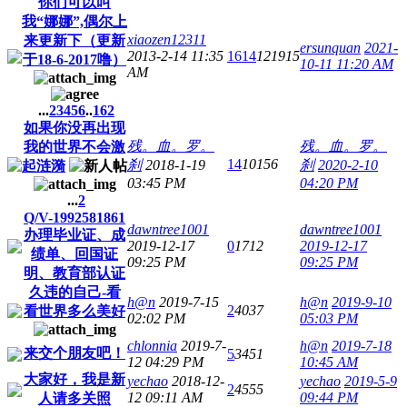
你们可以叫
我“娜娜”,偶尔上
xiaozen12311
来更新下（更新
ersunquan
2021-
2013-2-14 11:35
1614
121915
于18-6-2017噜）
10-11 11:20 AM
AM
...
2
3
4
5
6
..
162
如果你没再出现
残。血。罗。
残。血。罗。
我的世界不会激
14
10156
刹
2018-1-19
刹
2020-2-10
起涟漪
03:45 PM
04:20 PM
...
2
Q/V-1992581861
dawntree1001
dawntree1001
办理毕业证、成
2019-12-17
0
1712
2019-12-17
绩单、回国证
09:25 PM
09:25 PM
明、教育部认证
久违的自己-看
h@n
2019-7-15
h@n
2019-9-10
2
4037
看世界多么美好
02:02 PM
05:03 PM
chlonnia
2019-7-
h@n
2019-7-18
来交个朋友吧！
5
3451
12 04:29 PM
10:45 AM
大家好，我是新
yechao
2018-12-
yechao
2019-5-9
2
4555
12 09:11 AM
09:44 PM
人请多关照