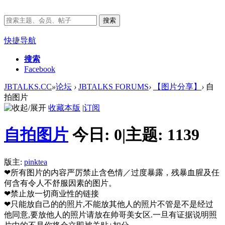
搜索
快捷导航
搜索
Facebook
JBTALKS.CC
»
论坛
›
JBTALKS FORUMS
›
【图片分享】
›
自
拍图片
收藏本版
|
订阅
自拍图片
今日:
0
|
主题:
1139
版主:
pinktea
❤所有图片的内容严厉禁止含色情／过度暴露，残暴血腥及任
何含有令人不舒服因素的图片。
❤禁止放一切商业性的链接
❤只能放自己的的照片,不能放其他人的照片不管是不是经过
他同意,要放他人的照片请放在帅哥美女区.一旦有证据说明照