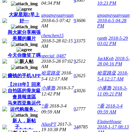
4
3607
04:34 PM
10:23 PM
大家星期2早上
angangyuanyuan
angangyuanyuan
2018-6-5 07:42
9
3606
2018-6-5 04:28
好~~
AM
PM
與大家分享兩張
chenchen15
ranth
2018-5-29
美麗的圖片
2018-5-28 02:15
3
3375
03:02 PM
AM
今天你微笑了嗎
special_0487
JackKoh
2018-5-
2018-5-28 07:02
9
2512
28 04:16 PM
AM
哈雷路亚
2018-
哈雷路亚
2018-
赚钱的手机APP
0
2625
5-4 12:17 AM
5-4 12:17 AM
【2018年】回來
小庫魯
2018-3-7
小庫魯
2018-3-
自拍區的骨灰級
4
3026
12:42 PM
11 09:21 PM
會員報道區
马来西亚集运代
?垂
2018-3-4
?垂
2018-3-4
0
2777
运代购服务。
09:59 AM
09:59 AM
新人，新帖
ElaineHouse
AliasPT
2017-3-
子。。。
34
8785
2018-1-17 08:13
19 10:38 PM