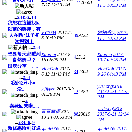
174
28661
7-27 12:39 AM
11-5 10:33 PM
...
2
3
4
5
6
..
18
我想在這裡找回
以前的樂趣，有
VY1994
2017-5-
财神爷@
2017-
人在嗎?妹子初
39
9222
6 10:59 PM
11-5 10:32 PM
次報到！
...
2
3
4
想要每天都睡到
Xuanlin
2017-8-
Xuanlin
2017-
4
2512
16 06:05 PM
10-7 09:45 PM
自然醒吗？
国庆分享。。。
VidaGoh
2017-
VidaGoh
2017-
34
7302
6-12 11:43 PM
9-26 04:43 PM
...
2
3
4
我的2只小可
yuzhong0818
jeffyyen
2017-3-9
爱。。
12
4484
2017-9-21 12:35
01:28 PM
PM
...
2
泰妹回来啦.....
yuzhong0818
宣宣幸福
2015-
88
23019
2017-9-21 12:34
10-14 03:53 PM
PM
...
2
3
4
5
6
..
9
新优惠给刚好遇
spade966
2017-
spade966
2017-
2
2201