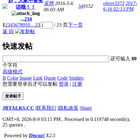
炒，大家不要笑
吴悠
2016-5-6
oliver3373
2017-
34
9152
话哦！！
6-16 02:13 PM
06:03 AM
...
2
3
4
1
2
3
4
5
6
7
8
9
10
... 23
/ 23 页
下一页
返 回
快速发帖
还可输入
80
个字符
高级模式
B
Color
Image
Link
Quote
Code
Smilies
您需要登录后才可以发帖
登录
|
注册
发表帖子
JBTALKS.CC
|
联系我们
|
隐私政策
|
Share
GMT+8, 2026-8-9 03:15 PM
, Processed in 0.119748 second(s),
25 queries .
Powered by
Discuz!
X2.5