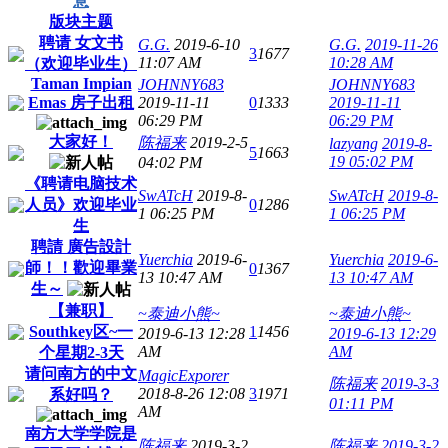
意
版块主题
聘请 女文书
G.G.
2019-6-10
G.G.
2019-11-26
3
1677
11:07 AM
10:28 AM
（欢迎毕业生）
Taman Impian
JOHNNY683
JOHNNY683
Emas 房子出租
2019-11-11
0
1333
2019-11-11
06:29 PM
06:29 PM
大家好！
陈福来
2019-2-5
lazyang
2019-8-
5
1663
19 05:02 PM
04:02 PM
《聘请电脑技术
SwATcH
2019-8-
SwATcH
2019-8-
人员》欢迎毕业
0
1286
1 06:25 PM
1 06:25 PM
生
聘請 廣告設計
Yuerchia
2019-6-
Yuerchia
2019-6-
師！！歡迎畢業
0
1367
13 10:47 AM
13 10:47 AM
生～
【兼职】
~泰迪小熊~
~泰迪小熊~
Southkey区~一
1
1456
2019-6-13 12:28
2019-6-13 12:29
AM
AM
个星期2-3天
请问南方的中文
MagicExporer
陈福来
2019-3-3
2018-8-26 12:08
3
1971
系好吗？
01:11 PM
AM
南方大学学院是
陈福来
2019-3-2
陈福来
2019-3-2