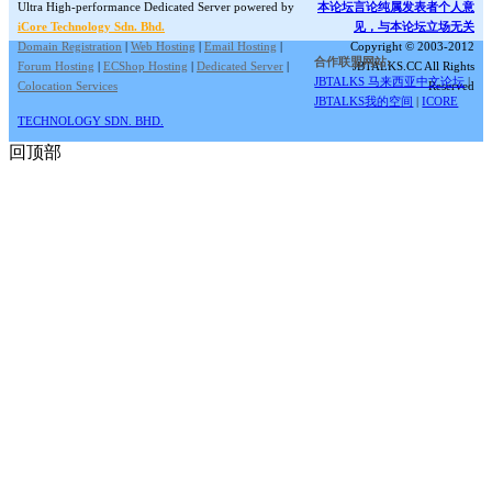
Ultra High-performance Dedicated Server powered by
本论坛言论纯属发表者个人意
iCore Technology Sdn. Bhd.
见，与本论坛立场无关
Domain Registration
|
Web Hosting
|
Email Hosting
|
Copyright © 2003-2012
合作联盟网站:
Forum Hosting
|
ECShop Hosting
|
Dedicated Server
|
JBTALKS.CC All Rights
JBTALKS 马来西亚中文论坛
|
Colocation Services
Reserved
JBTALKS我的空间
|
ICORE
TECHNOLOGY SDN. BHD.
回顶部