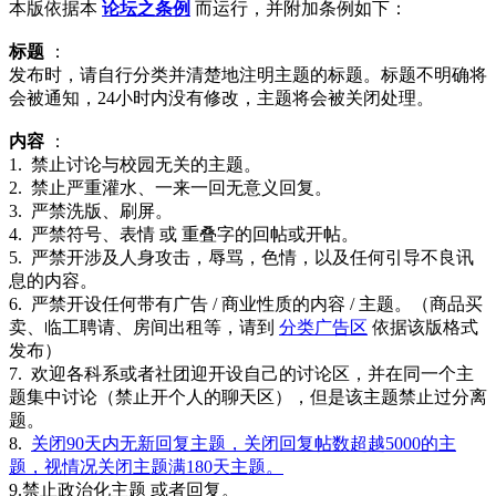
本版依据本
论坛之条例
而运行，并附加条例如下：
标题
：
发布时，请自行分类并清楚地注明主题的标题。标题不明确将
会被通知，24小时内没有修改，主题将会被关闭处理。
内容
：
1. 禁止讨论与校园无关的主题。
2. 禁止严重灌水、一来一回无意义回复。
3. 严禁洗版、刷屏。
4. 严禁符号、表情 或 重叠字的回帖或开帖。
5. 严禁开涉及人身攻击，辱骂，色情，以及任何引导不良讯
息的内容。
6. 严禁开设任何带有广告 / 商业性质的内容 / 主题。（商品买
卖、临工聘请、房间出租等，请到
分类广告区
依据该版格式
发布）
7. 欢迎各科系或者社团迎开设自己的讨论区，并在同一个主
题集中讨论（禁止开个人的聊天区），但是该主题禁止过分离
题。
8.
关闭90天内无新回复主题，关闭回复帖数超越5000的主
题，视情况关闭主题满180天主题。
9.禁止政治化主题 或者回复。