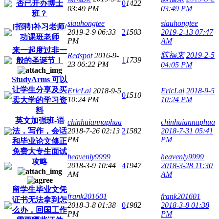
否已开办博士
0
1422
03:49 PM
03:49 PM
班？
siauhongtee
siauhongtee
[招聘]补习老师/
2019-2-9 06:33
2
1503
2019-2-13 07:47
功课班老师
PM
AM
来一起度过非一
陈福来
2019-2-5
Redspot
2016-9-
1
1739
般的圣诞节！
23 06:22 PM
04:05 PM
StudyArms 可以
让学生分享及买
EricLai
2018-9-5
EricLai
2018-9-5
0
1510
10:24 PM
10:24 PM
卖大学的学习资
料
英文加强班-语
chinhuiannaphua
chinhuiannaphua
法，写作，会话
2018-7-26 02:13
2
1582
2018-7-31 05:41
PM
PM
和毕业论文修正
免费大专生面试
heavenly9999
heavenly9999
攻略
2018-3-9 10:44
4
1947
2018-3-28 11:30
AM
AM
留学生毕业文凭
frank201601
frank201601
证书无法拿到怎
2018-3-8 01:38
0
1982
2018-3-8 01:38
么办，回国工作
PM
PM