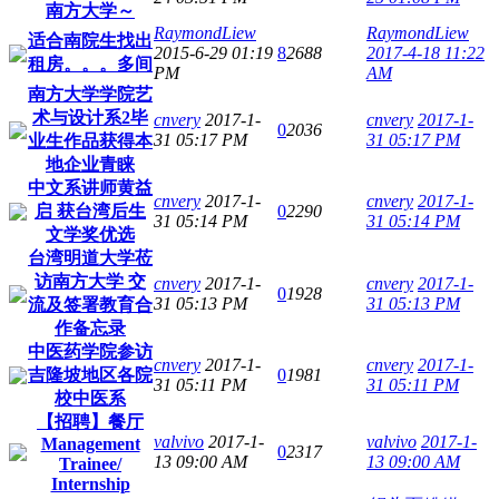
南方大学～
RaymondLiew
RaymondLiew
适合南院生找出
2015-6-29 01:19
8
2688
2017-4-18 11:22
租房。。。多间
PM
AM
南方大学学院艺
术与设计系2毕
cnvery
2017-1-
cnvery
2017-1-
0
2036
31 05:17 PM
31 05:17 PM
业生作品获得本
地企业青睐
中文系讲师黄益
cnvery
2017-1-
cnvery
2017-1-
启 获台湾后生
0
2290
31 05:14 PM
31 05:14 PM
文学奖优选
台湾明道大学莅
访南方大学 交
cnvery
2017-1-
cnvery
2017-1-
0
1928
31 05:13 PM
31 05:13 PM
流及签署教育合
作备忘录
中医药学院参访
cnvery
2017-1-
cnvery
2017-1-
吉隆坡地区各院
0
1981
31 05:11 PM
31 05:11 PM
校中医系
【招聘】餐厅
valvivo
2017-1-
valvivo
2017-1-
Management
0
2317
13 09:00 AM
13 09:00 AM
Trainee/
Internship