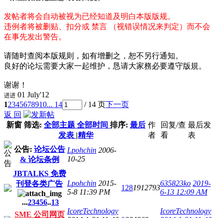
发帖者将会自动被视为已经知道及明白本版版规。
违例者将被删贴、扣分或 禁言 （视错误情况来判定）而不会
在事先发出警告。
请随时查阅本版规则，如有增删之，恕不另行通知。
良好的论坛需要大家一起维护，恳请大家務必要遵守版規。
谢谢！
01 July'12
进进
1
2
3
4
5
6
7
8
9
10
... 14
/ 14 页
下一页
返 回
新窗
筛选:
全部主题
全部时间
排序:
最后
作
回复/查
最后发
发表
|
精华
者
看
表
公告:
论坛公告
Lpohchin
2006-
10-25
& 论坛条例
JBTALKS 免费
Lpohchin
2015-
635823ko
2019-
刊登各类广告
128
1912793
5-8 11:39 PM
6-13 12:09 AM
...
2
3
4
5
6
..
13
IcoreTechnology
IcoreTechnology
SME 公司网页