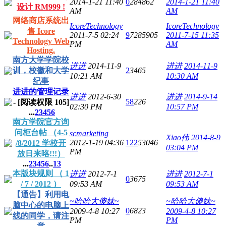
2014-1-21 11:40
0
284862
2014-1-21 11:40
设计 RM999 !
AM
AM
网络商店系统出
IcoreTechnology
IcoreTechnology
售 Icore
2011-7-5 02:24
9
7285905
2011-7-15 11:35
Technology Web
PM
AM
Hosting.
南方大学学院校
进进
2014-11-9
进进
2014-11-9
训，校徽和大学
2
3465
10:21 AM
10:30 AM
纪事
进进的管理记录
进进
2012-6-30
进进
2014-9-14
58
226
- [阅读权限
105
]
02:30 PM
10:57 PM
...
2
3
4
5
6
南方学院官方询
问柜台帖 （4-5
scmarketing
Xiao伟
2014-8-9
2012-1-19 04:36
122
53046
/8/2012 学校开
03:04 PM
PM
放日来咯!!!）
...
2
3
4
5
6
..
13
本版块规则 （ 1
进进
2012-7-1
进进
2012-7-1
0
3675
/ 7 / 2012 ）
09:53 AM
09:53 AM
【通告】利用电
~哈哈大傻妹~
~哈哈大傻妹~
脑中心的电脑上
0
6823
2009-4-8 10:27
2009-4-8 10:27
线的同学，请注
PM
PM