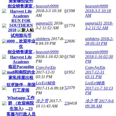
需要哪些证件
创业销售课室 -
heavenly9999
heavenly9999
2018-3-5 10:18
0
1598
2018-3-5 10:18
Harvest Life
AM
AM
Academy
RUN FOR
gangrui31
2018-
gangrui31
2018-
SOUTHERN
0
1774
3-2 11:52 AM
3-2 11:52 AM
2018
试用期马币
aishiteru
2017-8-
aishiteru
2018-2-
4000，欢迎毕业
2
2606
8 04:19 PM
28 05:33 PM
生
创业销售课室 -
heavenly9999
heavenly9999
2018-1-16 02:30
0
1760
2018-1-16 02:30
Harvest Life
PM
PM
Academy
临近Paragdim
ConyJyeXin
ConyJyeXin
mall和南院的全
2017-12-31
0
1952
2017-12-31
03:11 PM
03:11 PM
家私排屋出租
LeeEel鳗鱼
LeeEel鳗鱼
征求旅伴—美国
5
2379
2017-11-6 09:18
2017-11-7 10:13
打工度假
PM
PM
Whatsapp 工作
冷之雪
2017-7-
冷之雪
2017-9-6
群 （欢迎南院
23
6418
10 11:43 AM
09:38 AM
生加入)
...
2
3
客服与行政人员