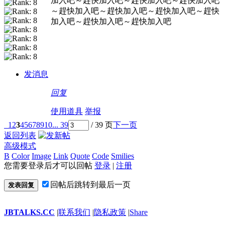
加入吧～趕快加入吧～趕快加入吧～趕快加入吧
～趕快加入吧～趕快加入吧～趕快加入吧～趕快
加入吧～趕快加入吧～趕快加入吧
发消息
回复
使用道具
举报
1
2
3
4
5
6
7
8
9
10
... 39
/ 39 页
下一页
返回列表
高级模式
B
Color
Image
Link
Quote
Code
Smilies
您需要登录后才可以回帖
登录
|
注册
回帖后跳转到最后一页
发表回复
JBTALKS.CC
|
联系我们
|
隐私政策
|
Share