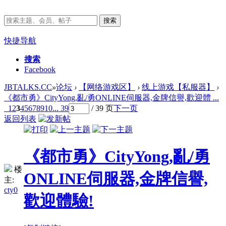
搜索
快捷导航
搜索
Facebook
JBTALKS.CC
»
论坛
›
【网络游戏区】
›
线上游戏【私服器】
›
《都市勇》CityYong,亂/勇ONLINE伺服器,金牌信譽,歡迎體 ...
1
2
3
4
5
6
7
8
9
10
... 39
/ 39 页
下一页
返回列表
《都市勇》CityYong,亂/勇
楼
ONLINE伺服器,金牌信譽,
主:
cty0
歡迎體驗!