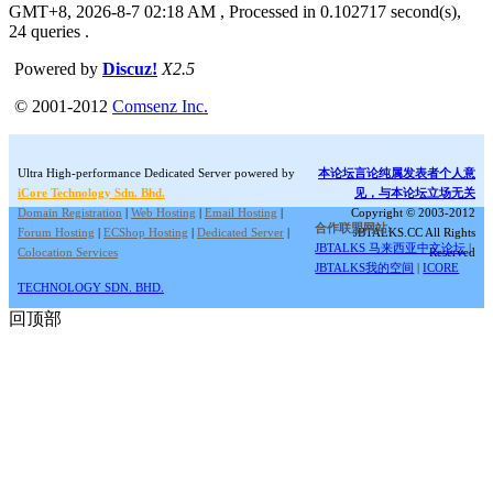
GMT+8, 2026-8-7 02:18 AM
, Processed in 0.102717 second(s),
24 queries .
Powered by
Discuz!
X2.5
© 2001-2012
Comsenz Inc.
Ultra High-performance Dedicated Server powered by
本论坛言论纯属发表者个人意
iCore Technology Sdn. Bhd.
见，与本论坛立场无关
Domain Registration
|
Web Hosting
|
Email Hosting
|
Copyright © 2003-2012
合作联盟网站:
Forum Hosting
|
ECShop Hosting
|
Dedicated Server
|
JBTALKS.CC All Rights
JBTALKS 马来西亚中文论坛
|
Colocation Services
Reserved
JBTALKS我的空间
|
ICORE
TECHNOLOGY SDN. BHD.
回顶部