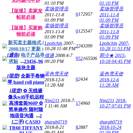
见问题与申诉
01:10 PM
01:10 PM
卖场管理员
卖场管理员
【版规】卖家发
0
172957
2011-11-8
2011-11-8
帖前必读
01:09 PM
01:09 PM
卖场管理员
卖场管理员
【版规】买家购
0
125547
2011-11-8
2011-11-8
物前必读
01:09 PM
01:09 PM
新买卖主题格式 (
Lpohchin
2007-
Lpohchin
2007-
2
243399
10-28 11:48 PM
10-28 11:53 PM
2008/10/17 更新 )
[
通告
]
电子产品寻
借過
2008-4-7
郭少★
2015-
952
165506
求贴
...
2
3
4
5
6
..
96
09:20 PM
10-18 04:45 PM
版块主题
蓝色雪天使
蓝色雪天使
[
现货
]
全新手卷钢
0
2434
2018-12-6
2018-12-6
琴 hand roll piano
11:28 AM
11:28 AM
[
现货
]
✿ 无线摄
像头wifi手机远程
Nini211
2018-7-
Nini211
2018-
高清套装960P ✿
17
4960
1 11:46 AM
10-27 07:01 PM
简单操作 随时随
地语音沟通
...
2
[
二手
]
CASIO
sharah0719
sharah0719
2018-8-21
8
2887
2018-10-24
TR60 TIFFANY
09:45 AM
01:59 PM