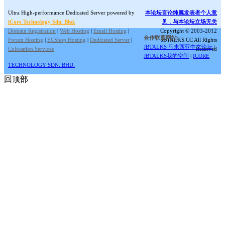
Ultra High-performance Dedicated Server powered by
本论坛言论纯属发表者个人意
iCore Technology Sdn. Bhd.
见，与本论坛立场无关
Domain Registration
|
Web Hosting
|
Email Hosting
|
Copyright © 2003-2012
合作联盟网站:
Forum Hosting
|
ECShop Hosting
|
Dedicated Server
|
JBTALKS.CC All Rights
JBTALKS 马来西亚中文论坛
|
Colocation Services
Reserved
JBTALKS我的空间
|
ICORE
TECHNOLOGY SDN. BHD.
回顶部