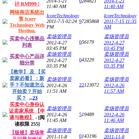
2014-1-21
0
284821
2014-1-21
计 RM999 !
11:40 AM
11:40 AM
网络商店系统出
IcoreTechnology
IcoreTechnology
售 Icore
2011-7-5 02:24
9
7285868
2011-7-15 11:35
Technology Web
PM
AM
Hosting.
卖场管理员
卖场管理员
买卖中心违禁品
0
56179
2012-4-27
2012-4-27
列表
03:45 PM
03:45 PM
卖场管理员
卖场管理员
买卖中心产品详
0
43229
2012-4-27
2012-4-27
细分类
03:35 PM
03:35 PM
【教学】 及 【买
卖家必看】：新
卖场管理员
卖场管理员
手？不知道怎么
22
123072
2012-4-26
2012-4-26
11:51 AM
11:57 AM
开始卖？开始
买？
...
2
3
买卖中心身份认
卖场管理员
卖场管理员
证卖家系统 【申
5
19489
2012-4-26
2012-4-26
请与教程】
- [阅
11:45 AM
11:46 AM
读权限
255
]
卖场管理员
卖场管理员
【版规】卖场常
0
143196
2011-11-8
2011-11-8