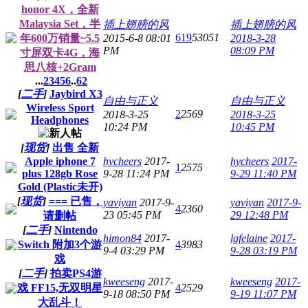
honor 4X，全新
Malaysia Set，半
插上翅膀的风
插上翅膀的风
619
53051
年600万销量~5.5
2015-6-8 08:01
2018-3-28
PM
08:09 PM
寸屏双卡4G，海
思八核+2Gram
...
2
3
4
5
6
..
62
[
二手
]
Jaybird X3
自由与正义
自由与正义
Wireless Sport
2
2569
2018-3-25
2018-3-25
Headphones
10:24 PM
10:45 PM
[
现货
]
出售 全新
Apple iphone 7
hycheers
2017-
hycheers
2017-
1
2575
plus 128gb Rose
9-28 11:24 PM
9-29 11:40 PM
Gold (Plastic未开)
[
现货
]
=== 已售，
yaviyan
2017-9-
yaviyan
2017-9-
4
2360
23 05:45 PM
29 12:48 PM
请删帖
[
二手
]
Nintendo
himon84
2017-
lgfelaine
2017-
Switch 附加3个游
4
3983
9-4 03:29 PM
9-28 03:19 PM
戏
[
二手
]
拍卖PS4游
kweeseng
2017-
kweeseng
2017-
戏 FF15,无双明星
4
2529
9-18 08:50 PM
9-19 11:07 PM
大乱斗！