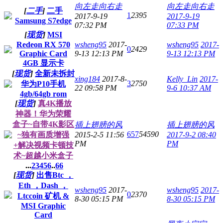
向左走向右走
向左走向右走
[
二手
]
二手
1
2395
2017-9-19
2017-9-19
Samsung S7edge
07:32 PM
07:33 PM
[
现货
]
MSI
Redeon RX 570
wsheng95
2017-
wsheng95
2017-
0
2429
Graphic Card
9-13 12:13 PM
9-13 12:13 PM
4GB 显示卡
[
现货
]
全新未拆封
xing184
2017-8-
Kelly_Lin
2017-
3
2750
华为P10手机
22 09:58 PM
9-6 10:37 AM
4gb/64gb rom
[
现货
]
真4K播放
神器！华为荣耀
盒子~自带4K影区
插上翅膀的风
插上翅膀的风
657
54590
~独有画质增强
2015-2-5 11:56
2017-9-2 08:40
PM
PM
+解决视频卡顿技
术~超越小米盒子
...
2
3
4
5
6
..
66
[
现货
]
出售Btc ，
Eth ，Dash ，
wsheng95
2017-
wsheng95
2017-
0
2370
Ltccoin 矿机 &
8-30 05:15 PM
8-30 05:15 PM
MSI Graphic
Card