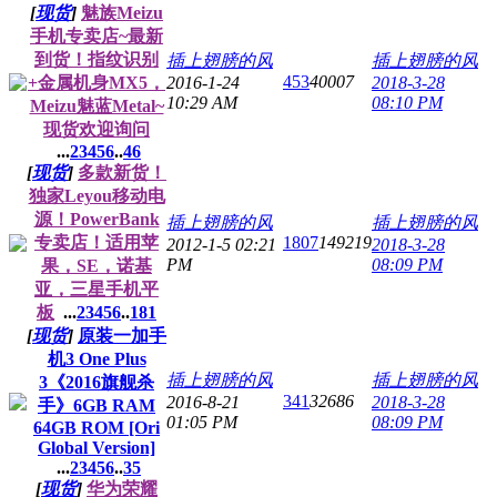
[
现货
]
魅族Meizu
手机专卖店~最新
到货！指纹识别
插上翅膀的风
插上翅膀的风
453
40007
+金属机身MX5，
2016-1-24
2018-3-28
10:29 AM
08:10 PM
Meizu魅蓝Metal~
现货欢迎询问
...
2
3
4
5
6
..
46
[
现货
]
多款新货！
独家Leyou移动电
源！PowerBank
插上翅膀的风
插上翅膀的风
专卖店！适用苹
1807
149219
2012-1-5 02:21
2018-3-28
PM
08:09 PM
果，SE，诺基
亚，三星手机平
板
...
2
3
4
5
6
..
181
[
现货
]
原装一加手
机3 One Plus
插上翅膀的风
插上翅膀的风
3《2016旗舰杀
341
32686
2016-8-21
2018-3-28
手》6GB RAM
01:05 PM
08:09 PM
64GB ROM [Ori
Global Version]
...
2
3
4
5
6
..
35
[
现货
]
华为荣耀