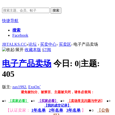
搜索
快捷导航
搜索
Facebook
JBTALKS.CC
»
论坛
›
买卖中心
›
买卖区
›
电子产品卖场
收藏本版
|
订阅
电子产品卖场
今日:
0
|
主题:
405
版主:
zax1992
,
ExsOn`
避免被扣分、被禁言、主题被关闭，请务必查阅：
●○
【
卖家必看
】
●○
【
买家必看
】
●○
【
卖场常见问题与申诉
】
●○
【我的成交记录】
【认证卖家：
1年名单
2年名单
3年名单
】
●○
【
公告