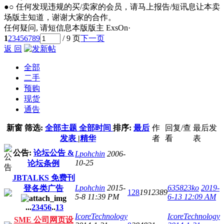
●○ 任何发现违规的买/卖家的会员，请马上报告/短讯息让本卖
场版主知道，谢谢大家的合作。
任何疑问, 请短信息本版版主 ExsOn·
1
2
3
4
5
6
7
8
9
/ 9 页
下一页
返 回
全部
二手
预购
现货
通告
新窗
筛选:
全部主题
全部时间
排序:
最后
作
回复/查
最后发
发表
|
精华
者
看
表
公告:
论坛公告 &
Lpohchin
2006-
10-25
论坛条例
JBTALKS 免费刊
Lpohchin
2015-
635823ko
2019-
登各类广告
128
1912389
5-8 11:39 PM
6-13 12:09 AM
...
2
3
4
5
6
..
13
IcoreTechnology
IcoreTechnology
SME 公司网页设