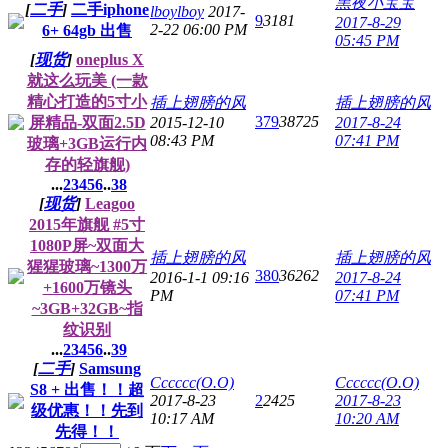
黑夜小宝宝
[
二手
]
二手iphone
lboylboy
2017-
9
3181
2017-8-29
2-22 06:00 PM
6+ 64gb 出售
05:45 PM
[
现货
]
oneplus X
就这么玩美 (一款
精心打造的5寸小
插上翅膀的风
插上翅膀的风
379
38725
屏精品-双面2.5D
2015-12-10
2017-8-24
08:43 PM
07:41 PM
玻璃+3GB运行内
存的轻旗舰)
...
2
3
4
5
6
..
38
[
现货
]
Leagoo
2015年旗舰 #5寸
1080P屏~双面大
插上翅膀的风
插上翅膀的风
猩猩玻璃~1300万
380
36262
2016-1-1 09:16
2017-8-24
+1600万镜头
PM
07:41 PM
~3GB+32GB~指
纹识别
...
2
3
4
5
6
..
39
[
二手
]
Samsung
Cccccc(O.O)
Cccccc(O.O)
S8 + 出售！！超
2017-8-23
2
2425
2017-8-23
级优惠！！先到
10:17 AM
10:20 AM
先得！！