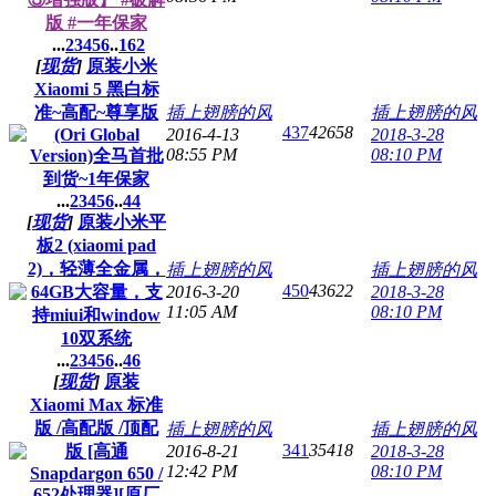
版 #一年保家
...
2
3
4
5
6
..
162
[
现货
]
原装小米
Xiaomi 5 黑白标
准~高配~尊享版
插上翅膀的风
插上翅膀的风
437
42658
(Ori Global
2016-4-13
2018-3-28
08:55 PM
08:10 PM
Version)全马首批
到货~1年保家
...
2
3
4
5
6
..
44
[
现货
]
原装小米平
板2 (xiaomi pad
2)，轻薄全金属，
插上翅膀的风
插上翅膀的风
450
43622
64GB大容量，支
2016-3-20
2018-3-28
11:05 AM
08:10 PM
持miui和window
10双系统
...
2
3
4
5
6
..
46
[
现货
]
原装
Xiaomi Max 标准
版 /高配版 /顶配
插上翅膀的风
插上翅膀的风
341
35418
版 [高通
2016-8-21
2018-3-28
12:42 PM
08:10 PM
Snapdargon 650 /
652处理器][原厂