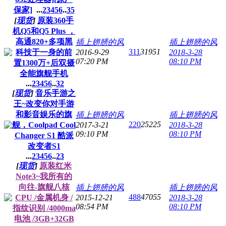
保家]
...
2
3
4
5
6
..
35
[
现货
]
原装360手
机Q5和Q5 Plus ，
高通820+多项黑
插上翅膀的风
插上翅膀的风
311
31951
科技于一身的前
2016-9-29
2018-3-28
07:20 PM
08:10 PM
置1300万+后双摄
全能旗舰手机
...
2
3
4
5
6
..
32
[
现货
]
音乐手游之
王~改变你对手游
和影音娱乐的旗
插上翅膀的风
插上翅膀的风
220
25225
舰，Coolpad Cool
2017-3-21
2018-3-28
09:10 PM
08:10 PM
Changer S1 酷派
改变者S1
...
2
3
4
5
6
..
23
[
现货
]
原装红米
Note3~我所有的
向往-旗舰八核
插上翅膀的风
插上翅膀的风
488
47055
CPU /金属机身 /
2015-12-21
2018-3-28
08:54 PM
08:10 PM
指纹识别 /4000ma
电池 /3GB+32GB