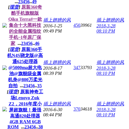
...
2
3
4
5
6
..
49
[
现货
]
原装360奇
酷手机旗舰版
Qiku Terra#一款
插上翅膀的风
插上翅膀的风
集合十大黑科技
450
39961
2016-1-25
2018-3-28
09:49 PM
08:10 PM
的全能金属指纹
手机~1年原厂保
家
...
2
3
4
5
6
..
46
[
现货
]
原装360手
机N4S骁龙版@高
通625处理器
插上翅膀的风
插上翅膀的风
@5000ma超大电
347
33793
2016-8-17
2018-3-28
08:39 PM
08:10 PM
池@旗舰级金属
机身@800万柔光
自拍
...
2
3
4
5
6
..
35
[
现货
]
原装神奇工
场Lenovo Zuk
Z2，2016年度小
插上翅膀的风
插上翅膀的风
370
34618
2016-6-30
2018-3-28
屏超旗舰！最强
08:44 PM
08:10 PM
高通820处理器
4GB RAM 6GB
ROM
...
2
3
4
5
6
..
38