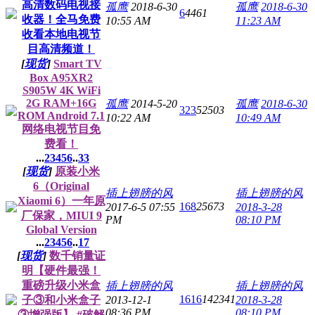
高清数码电视接
孤鹰
2018-6-30
孤鹰
2018-6-30
6
4461
收器！全马免费
10:55 AM
11:23 AM
收看本地电视节
目高清频道！
[
现货
]
Smart TV
Box A95XR2
S905W 4K WiFi
2G RAM+16G
孤鹰
2014-5-20
孤鹰
2018-6-30
323
52503
ROM Android 7.1
10:22 AM
10:49 AM
网络电视节目免
费看！
...
2
3
4
5
6
..
33
[
现货
]
原装小米
6（Original
插上翅膀的风
插上翅膀的风
Xiaomi 6）一年原
168
25673
2017-6-5 07:55
2018-3-28
厂保家，MIUI 9
PM
08:10 PM
Global Version
...
2
3
4
5
6
..
17
[
现货
]
数千销量证
明【硬件最强！
重磅升级小米盒
插上翅膀的风
插上翅膀的风
1616
142341
子③和小米盒子
2013-12-1
2018-3-28
08:36 PM
08:10 PM
③增强版】 #破解