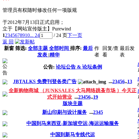
管理员有权随时修改任何一项版规
于2012年7月13日正式启用；
立于【网站宣传版主】Purewind
1
2
3
4
5
6
7
8
9
10
... 24
/ 24 页
下一页
返 回
新窗
筛选:
全部主题
全部时间
排序:
最后
作
回复/查
最后发
发表
|
精华
者
看
表
公告:
论坛公告 & 论坛条例
JBTALKS 免费刊登各类广告
...
2
3
4
5
6
..
13
全新购物商城 （JUNKSALES 大马网络跳蚤市场 ）今天正
式开始营业
...
2
3
4
5
6
..
19
版块主题
新山印刷与设计服务
...
2
3
4
5
中国到马来西亚-新加坡空运-海运运输服务
中国到新马专线代运