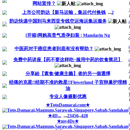
网站宣传？
上市公司韵达【新马运输，集运代付换钱
...
2
韵达快递中国到马来西亚专线空运海运集运服务
[开箱]网购高贵气质孕妇装 | Mandarin Ng
中医药对于癌症患者到底有没有帮助？
免费中药讲座【药不要这样吃~服用中药的饮食禁忌】
分享給【素食/健康主義】者的另一個選擇
经痛的克星!!经期不准的救星!!Flowerland 子宫卵巢护理精
油
专业人像摄影优惠
★TotoDamacai.com★
Toto,Damacai,Magnum,Sarawak,Singapore,Sabah,Sandakan
★4D...
...
2
3
4
5
6
..
428
★my4Ds★
Toto,Damacai,Magnum,Sarawak,Singapore,Sabah,Sandakan