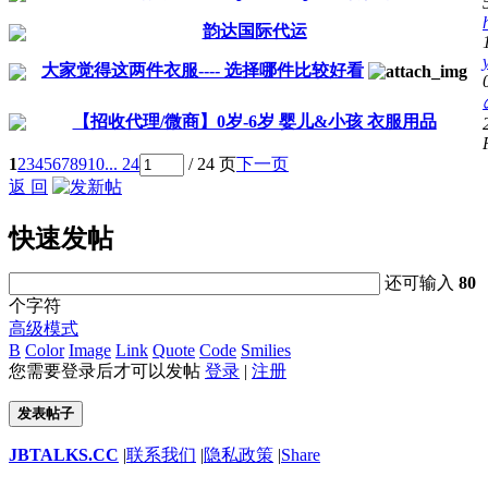
韵达国际代运
大家觉得这两件衣服---- 选择哪件比较好看
【招收代理/微商】0岁-6岁 婴儿&小孩 衣服用品
1
2
3
4
5
6
7
8
9
10
... 24
/ 24 页
下一页
返 回
快速发帖
还可输入
80
个字符
高级模式
B
Color
Image
Link
Quote
Code
Smilies
您需要登录后才可以发帖
登录
|
注册
发表帖子
JBTALKS.CC
|
联系我们
|
隐私政策
|
Share