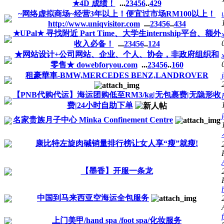
★4D 成绩！
...
2
3
4
5
6
..
429
~网络虚拟商场~经营3年以上！便宜过市场RM100以上！
http://www.uniqvisitor.com
...
2
3
4
5
6
..
434
★UPal★ 寻找附近 Part Time、大学生internship平台、额外
收入必备！
...
2
3
4
5
6
..
124
★网站设计+公司网站、企业、个人、协会，非政府组织和
零售★ dowebforyou.com
...
2
3
4
5
6
..
160
租豪華車-BMW,MERCEDES BENZ,LANDROVER
【PNB代购代运】海运团购低至RM3/kg|无包裹费|无隐形收
费|24小时自助下单
名家贵族月子中心 Minka Confinement Centre
康比特左旋肉碱销量排行榜让女人享“瘦”就瘦!
【墨香】开服一条龙
中国到马来西亚空海运全包服务
上门美甲/hand spa /foot spa/化妆服务