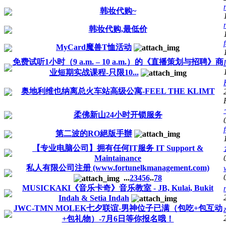
韩妆代购~
韩妆代购,最低价
MyCard魔兽T恤活动
免费试听1小时（9 a.m. – 10 a.m.）的《直播策划与招聘》商
业短期实战课程-只限10...
奥地利维也纳离总火车站高级公寓-FEEL THE KLIMT
柔佛新山24小时开锁服务
第二波的RO絕版手辦
【专业电脑公司】拥有任何IT服务 IT Support &
Maintainance
私人有限公司注册 (www.fortunelkmanagement.com)
...
2
3
4
5
6
..
78
MUSICKAKI《音乐卡奇》音乐教室 - JB, Kulai, Bukit
Indah & Setia Indah
JWC-TMN MOLEK七夕联谊-男神位子已满（包吃+包互动
+包礼物）-7月6日等你报名哦！