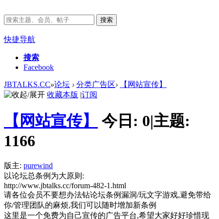
搜索
快捷导航
搜索
Facebook
JBTALKS.CC
»
论坛
›
分类广告区
›
【网站宣传】
收藏本版
|
订阅
【网站宣传】
今日:
0
|
主题:
1166
版主:
purewind
以论坛总条例为大原则:
http://www.jbtalks.cc/forum-482-1.html
请各位会员不要想办法钻论坛条例漏洞/玩文字游戏,避免带给
你/管理团队的麻烦,我们可以随时增加新条例
这里是一个免费为自己宣传的广告平台,希望大家好好珍惜现