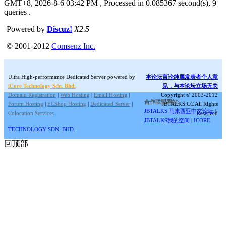
GMT+8, 2026-8-6 03:42 PM
, Processed in 0.085367 second(s), 9
queries .
Powered by
Discuz!
X2.5
© 2001-2012
Comsenz Inc.
Ultra High-performance Dedicated Server powered by
本论坛言论纯属发表者个人意
iCore Technology Sdn. Bhd.
见，与本论坛立场无关
Domain Registration
|
Web Hosting
|
Email Hosting
|
Copyright © 2003-2012
合作联盟网站:
Forum Hosting
|
ECShop Hosting
|
Dedicated Server
|
JBTALKS.CC All Rights
JBTALKS 马来西亚中文论坛
|
Colocation Services
Reserved
JBTALKS我的空间
|
ICORE
TECHNOLOGY SDN. BHD.
回顶部