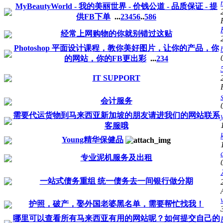
MyBeautyWorld - 我的美丽世界 - 价钱公道 - 品质保证 - 提
供FB下单
...
2
3
4
5
6
..
586
经常上网购物的你就别错过这贴
Photoshop 平面设计课程，教你美好图片，让你的产品，你
的网站，你的FB更出彩
...
2
3
4
IT SUPPORT
会计服务
需要代运货物到马来西亚新加坡的朋友请进我们的网站联系
客服哦
Young精华保健品
专业泥机服务及出租
一站式债务重组 统一债务去一间银行做分期
护照，破产，娶外国老婆黑名单，需要帮忙找我！
哪里可以查看所有马来西亚有用的网站呢？如何提交自己的