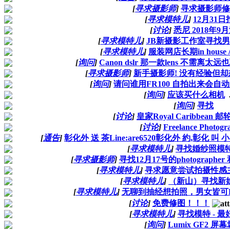
[
寻求摄影师
]
寻求摄影师修
[
寻求模特儿
]
12月31日
[
讨论
]
悉尼 2018年9
[
寻求模特儿
]
JB新摄影工作室寻找
[
寻求模特儿
]
服装网店长期in house / f
[
询问
]
Canon dslr 那一款lens 不需
[
寻求摄影师
]
新手摄影师! 没有经验但
[
询问
]
请问谁用FR100 自拍出来会自
[
询问
]
应该买什么相机
.
[
询问
]
寻找
[
讨论
]
皇家Royal Caribbean 邮轮 t
[
讨论
]
Freelance Photogr
[
通告
]
彰化外 送 茶Line:are6520彰化外 約,彰化 叫 
[
寻求模特儿
]
寻找婚纱照模特
[
寻求摄影师
]
寻找12月17号的photographer 
[
寻求模特儿
]
寻求愿意尝试拍摄性感主题的
[
寻求模特儿
]
（新山）寻找新
[
寻求模特儿
]
无聊到抽经想拍照，男女皆可KL／
[
讨论
]
免费修图！！！
[
寻求模特儿
]
寻找模特 - 
[
询问
]
Lumix GF2 屏