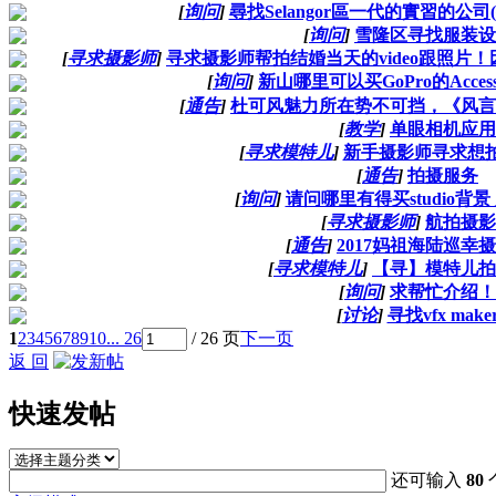
[
询问
]
尋找Selangor區一代的實習的公
[
询问
]
雪隆区寻找服装设
[
寻求摄影师
]
寻求摄影师帮拍结婚当天的video跟照片
[
询问
]
新山哪里可以买GoPro的Accesso
[
通告
]
杜可风魅力所在势不可挡，《风言
[
教学
]
单眼相机应用
[
寻求模特儿
]
新手摄影师寻求想拍
[
通告
]
拍摄服务
[
询问
]
请问哪里有得买studio背
[
寻求摄影师
]
航拍摄影
[
通告
]
2017妈祖海陆巡幸
[
寻求模特儿
]
【寻】模特儿拍
[
询问
]
求帮忙介绍！
[
讨论
]
寻找vfx make
1
2
3
4
5
6
7
8
9
10
... 26
/ 26 页
下一页
返 回
快速发帖
还可输入
80