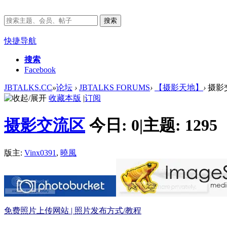
搜索
快捷导航
搜索
Facebook
JBTALKS.CC
»
论坛
›
JBTALKS FORUMS
›
【摄影天地】
›
摄影
收藏本版
|
订阅
摄影交流区
今日:
0
|
主题:
1295
版主:
Vinx0391
,
曉風
免费照片上传网站 | 照片发布方式/教程