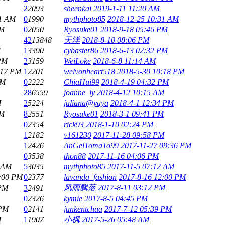
2
2093
sheenkai
2019-1-11 11:20 AM
31 AM
0
1990
mythphoto85
2018-12-25 10:31 AM
PM
0
2050
Ryosuke01
2018-9-18 05:46 PM
42
13848
天洋
2018-8-10 08:06 PM
M
1
3390
cybaster86
2018-6-13 02:32 PM
 PM
2
3159
WeiLoke
2018-6-8 11:14 AM
:17 PM
1
2201
welvonheart518
2018-5-30 10:18 PM
PM
0
2222
ChiaHui99
2018-4-19 04:32 PM
28
6559
joanne_ly
2018-4-12 10:15 AM
M
2
5224
juliana@yaya
2018-4-1 12:34 PM
PM
8
2551
Ryosuke01
2018-3-1 09:41 PM
0
2354
rick93
2018-1-10 02:24 PM
1
2182
v161230
2017-11-28 09:58 PM
1
2426
AnGelTomaTo99
2017-11-27 09:36 PM
0
3538
thon88
2017-11-16 04:06 PM
8 AM
5
3035
mythphoto85
2017-11-5 07:12 AM
2:00 PM
0
2377
lavanda_fashion
2017-8-16 12:00 PM
风雨飘落
2017-8-11 03:12 PM
 PM
3
2491
0
2326
kymie
2017-8-5 04:45 PM
 PM
0
2141
junkentchua
2017-7-12 05:39 PM
M
1
1907
小枫
2017-5-26 05:48 AM