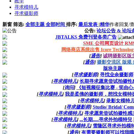
教学
寻求模特儿
寻求摄影师
新窗
筛选:
全部主题
全部时间
排序:
最后发表
|
精华
作者
回复/
公告:
论坛公告 & 论坛
JBTALKS 免费刊登各类广告
SME 公司网页设计 RM99
网络商店系统出售 Icore Technology 
[
通告
]
诚聘摄影区版
[
通告
]
摄影交流区 版规
版块主题
[
寻求摄影师
]
寻找业余摄影师
[
寻求模特儿
]
长期寻求愿意尝试拍摄性感主题
[
询问
]
《短视频征集比赛 - 笑由
[
寻求模特儿
]
我是柔佛的摄影师，想找女模特扩展我的
[
寻求模特儿
]
录影女模特儿/t
[
寻求摄影师
]
Studio/ Bridal/ Com
[
寻求模特儿
]
寻求愿意尝试拍摄性感主题的
[
寻求模特儿
]
...长期.....寻求外拍模特兒
[
寻求模特儿
]
雪隆区寻求外拍模
[
通告
]
有需要摄影师可以找我哦 