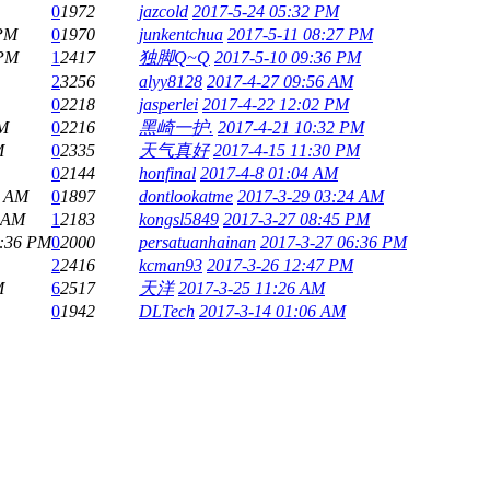
0
1972
jazcold
2017-5-24 05:32 PM
 PM
0
1970
junkentchua
2017-5-11 08:27 PM
 PM
1
2417
独脚Q~Q
2017-5-10 09:36 PM
2
3256
alyy8128
2017-4-27 09:56 AM
0
2218
jasperlei
2017-4-22 12:02 PM
PM
0
2216
黑崎一护.
2017-4-21 10:32 PM
M
0
2335
天气真好
2017-4-15 11:30 PM
0
2144
honfinal
2017-4-8 01:04 AM
4 AM
0
1897
dontlookatme
2017-3-29 03:24 AM
8 AM
1
2183
kongsl5849
2017-3-27 08:45 PM
6:36 PM
0
2000
persatuanhainan
2017-3-27 06:36 PM
2
2416
kcman93
2017-3-26 12:47 PM
M
6
2517
天洋
2017-3-25 11:26 AM
0
1942
DLTech
2017-3-14 01:06 AM