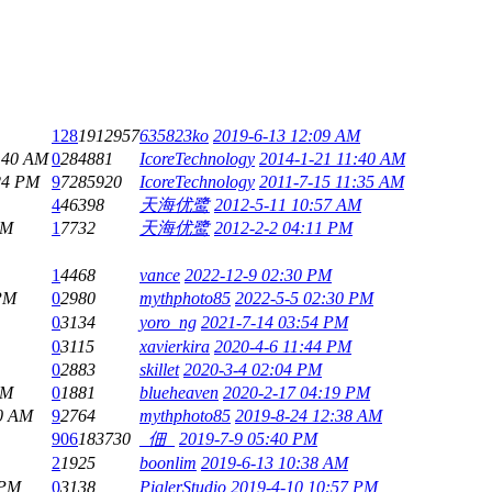
128
1912957
635823ko
2019-6-13 12:09 AM
:40 AM
0
284881
IcoreTechnology
2014-1-21 11:40 AM
24 PM
9
7285920
IcoreTechnology
2011-7-15 11:35 AM
4
46398
天海优鹭
2012-5-11 10:57 AM
PM
1
7732
天海优鹭
2012-2-2 04:11 PM
1
4468
vance
2022-12-9 02:30 PM
 PM
0
2980
mythphoto85
2022-5-5 02:30 PM
0
3134
yoro_ng
2021-7-14 03:54 PM
0
3115
xavierkira
2020-4-6 11:44 PM
0
2883
skillet
2020-3-4 02:04 PM
PM
0
1881
blueheaven
2020-2-17 04:19 PM
20 AM
9
2764
mythphoto85
2019-8-24 12:38 AM
906
183730
_佃_
2019-7-9 05:40 PM
2
1925
boonlim
2019-6-13 10:38 AM
 PM
0
3138
PiqlerStudio
2019-4-10 10:57 PM