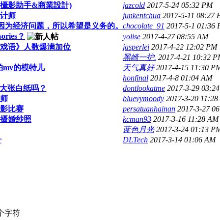
司(攝影助手&商業設計)
jazcold
2017-5-24 05:32 PM
计师
junkentchua
2017-5-11 08:27
！因为经济问题，所以希望是义务的。
chocolate_91
2017-5-1 01:36
ries？
yolise
2017-4-27 08:55 AM
戏语》人数爆满加位
jasperlei
2017-4-22 12:02 PM
黑崎一护.
2017-4-21 10:32 
mv的模特儿
天气真好
2017-4-15 11:30 P
honfinal
2017-4-8 01:04 AM
景 大张白纸吗？
dontlookatme
2017-3-29 03:2
师
bluevymoody
2017-3-20 11:2
摄影比赛
persatuanhainan
2017-3-27 0
摄婚纱照
kcman93
2017-3-16 11:28 AM
蓝色月光
2017-3-24 01:13 P
r
DLTech
2017-3-14 01:06 AM
个字符