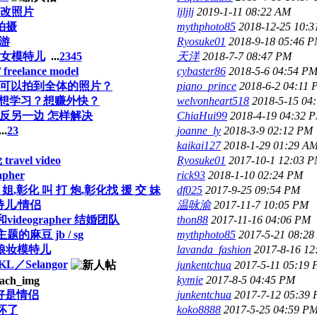
改照片
ljljlj
2019-1-11 08:22 AM
拍摄
mythphoto85
2018-12-25 10:
月游
Ryosuke01
2018-9-18 05:46 
男女模特儿
...
2
3
4
5
天洋
2018-7-7 08:47 PM
reelance model
cybaster86
2018-5-6 04:54 P
离太远也可以拍到全体的照片？
piano_prince
2018-6-2 04:11
却想学习？想赚外快？
welvonheart518
2018-5-15 04
动反另一边 怎样解决
ChiaHui99
2018-4-19 04:32 
..
2
3
joanne_ly
2018-3-9 02:12 PM
kaikai127
2018-1-29 01:29 A
ravel video
Ryosuke01
2017-10-1 12:03 
apher
rick93
2018-1-10 02:24 PM
小 姐,彰化 叫 打 炮,彰化找 援 交 妹
df025
2017-9-25 09:54 PM
儿/情侣
温咏渝
2017-11-7 10:05 PM
和videographer 结婚团队
thon88
2017-11-16 04:06 PM
麻豆 jb / sg
mythphoto85
2017-5-21 08:2
娘妆模特儿
lavanda_fashion
2017-8-16 1
Selangor
junkentchua
2017-5-11 05:19
kymie
2017-8-5 04:45 PM
最好是情侣
junkentchua
2017-7-12 05:39
幕坏了
koko8888
2017-5-25 04:59 P