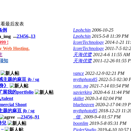
查看
最后发表
条例
Lpohchin
2006-10-25
...
2
3
4
5
6
..
13
Lpohchin
2015-5-8 11:39 PM
9 !
IcoreTechnology
2014-1-21 11
Web Hosting.
IcoreTechnology
2011-7-5 02:
主
天海优鹭
2012-4-6 11:55 AM
 须知
天海优鹭
2011-12-26 01:55 
vance
2022-12-9 02:21 PM
的麻豆 jb / sg
mythphoto85
2022-5-5 02:30
心身》
yoro_ng
2021-7-14 03:54 PM
portfolio
xavierkira
2020-4-6 11:44 PM
alent
skillet
2020-3-4 02:04 PM
mercial Shoot
blueheaven
2020-2-17 04:19 
麻豆 jb / sg
mythphoto85
2018-12-23 11:
...
2
3
4
5
6
..
91
_佃_
2009-9-4 01:57 PM
特兒
boonlim
2019-5-8 05:31 PM
~
PiqlerStudio
2019-4-10 10:57