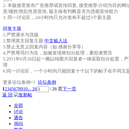
2. 本版接受发布广告推荐或宣传回复, 接受推荐/介绍为目的网
意/骚扰/扰乱性质宣传, 版主保有判断是否为违规宣传权力
3. 同一讨论区，24小时内只允许发布不超过5个新主题
回复主题
1.严禁灌水与洗版
2.禁用英文回复主题
中文输入法
3.禁止无意义回复内容（如 感谢分享等）
4.严禁辱骂行为生，如被发现将扣分处理，重犯者禁言
5.2011年6月26日起一概以纯图片回复者一律采取扣分处置
理
6.同一讨论区，一个小时内只能回复十个以下的帖子在不同主
更多论坛条例=》
论坛条例
1
2
3
4
5
6
7
8
9
10
... 26
/ 26 页
下一页
返 回
全部
讨论
通告
询问