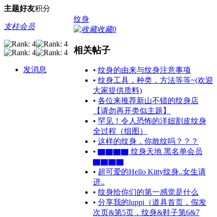
主题
好友
积分
纹身
支柱会员
收藏
0
相关帖子
发消息
•
纹身的由来与纹身注意事项
•
纹身工具，种类，方法等等~(欢迎
大家提供质料)
•
各位来推荐新山不错的纹身店
【请勿再开类似主题】
•
罕见！令人恐怖的洋妞割皮纹身
全过程（组图）
•
这样的纹身，你敢纹吗？？？
•
▇▇▇▇ 纹身天地 黑名单会员
▇▇▇▇
•
超可爱的Hello Kitty纹身..女生请
进..
•
纹身给你们的第一感觉是什么
•
分享我的luppi（道具首页，假发
次页&第5页，纹身&鞋子第6&7