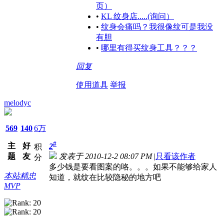
页）
•
KL 纹身店.....(询问）
•
纹身会痛吗？我很像纹可是我没
有胆
•
哪里有得买纹身工具？？？
回复
使用道具
举报
melodyc
569
140
6万
#
主
好
2
积
题
友
发表于 2010-12-2 08:07 PM
|
只看该作者
分
多少钱是要看图案的咯。。。如果不能够给家人
本站精忠
知道，就纹在比较隐秘的地方吧
MVP