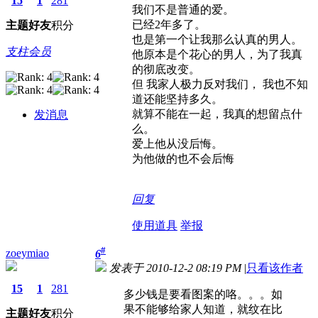
15
1
281
我们不是普通的爱。
已经2年多了。
主题
好友
积分
也是第一个让我那么认真的男人。
支柱会员
他原本是个花心的男人，为了我真
的彻底改变。
但 我家人极力反对我们， 我也不知
道还能坚持多久。
就算不能在一起，我真的想留点什
发消息
么。
爱上他从没后悔。
为他做的也不会后悔
回复
使用道具
举报
#
zoeymiao
6
发表于 2010-12-2 08:19 PM
|
只看该作者
15
1
281
多少钱是要看图案的咯。。。如
果不能够给家人知道，就纹在比
主题
好友
积分