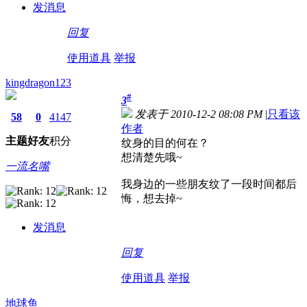
发消息
回复
使用道具
举报
kingdragon123
#
3
发表于 2010-12-2 08:08 PM
|
只看该
58
0
4147
作者
主题
好友
积分
纹身的目的何在？
想清楚先哦~
一流名嘴
我身边的一些朋友纹了一段时间都后
悔，想去掉~
发消息
回复
使用道具
举报
地球鱼