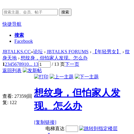
搜索
快捷导航
搜索
Facebook
JBTALKS.CC
»
论坛
›
JBTALKS FORUMS
›
【年轻男女】
›
纹
身天地
›
想纹身，但怕家人发现。怎么办
1
2
3
4
5
6
7
8
9
10
... 13
/ 13 页
下一页
返回列表
想纹身，但怕家人发
查看:
27359
|
回
复:
122
现。怎么办
[复制链接]
电梯直达