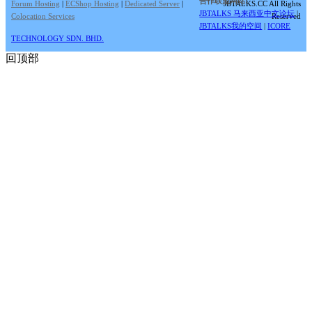
合作联盟网站:
Forum Hosting
|
ECShop Hosting
|
Dedicated Server
|
JBTALKS.CC All Rights
JBTALKS 马来西亚中文论坛
|
Colocation Services
Reserved
JBTALKS我的空间
|
ICORE
TECHNOLOGY SDN. BHD.
回顶部