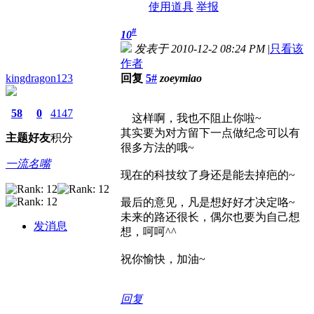
使用道具
举报
#
10
发表于 2010-12-2 08:24 PM
|
只看该
作者
kingdragon123
回复
5#
zoeymiao
58
0
4147
这样啊，我也不阻止你啦~
其实要为对方留下一点做纪念可以有
主题
好友
积分
很多方法的哦~
一流名嘴
现在的科技纹了身还是能去掉疤的~
最后的意见，凡是想好好才决定咯~
未来的路还很长，偶尔也要为自己想
发消息
想，呵呵^^
祝你愉快，加油~
回复