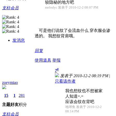
较隐秘的地方吧
melodyc 发表于 2010-12-2 08:07 PM
支柱会员
可是他们说纹了会流血什么 穿衣服会渗
透的。 我想纹背肩哦。
发消息
回复
使用道具
举报
#
7
发表于 2010-12-2 08:19 PM
|
只看该作者
zoeymiao
我也想纹也不想被家
15
1
281
人知道=.=
应该会纹在背吧
主题
好友
积分
地球鱼 发表于 2010-12-2
08:14 PM
支柱会员