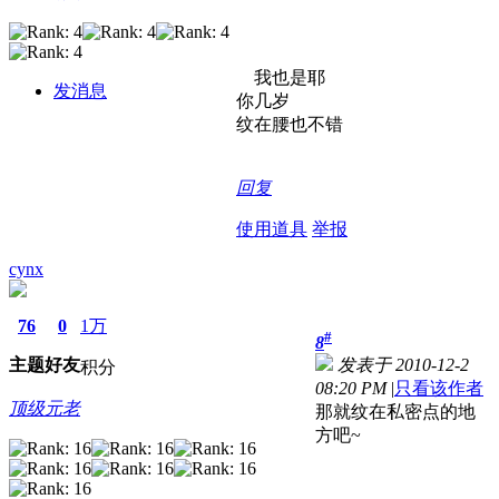
我也是耶
发消息
你几岁
纹在腰也不错
回复
使用道具
举报
cynx
76
0
1万
#
8
主题
好友
发表于 2010-12-2
积分
08:20 PM
|
只看该作者
顶级元老
那就纹在私密点的地
方吧~