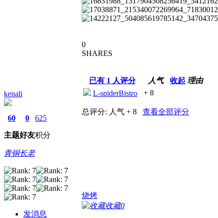
0
SHARES
已有
1
人评分
人气
收起
理由
+ 8
L-spiderBistro
kenali
总评分:
人气 + 8
查看全部评分
60
0
625
主题
好友
积分
青铜长老
烧烤
收藏
0
发消息