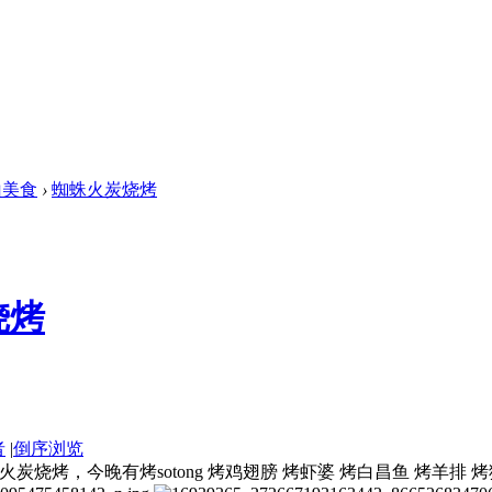
山美食
›
蜘蛛火炭烧烤
烧烤
者
|
倒序浏览
，蜘蛛火炭烧烤，今晚有烤sotong 烤鸡翅膀 烤虾婆 烤白昌鱼 烤羊排