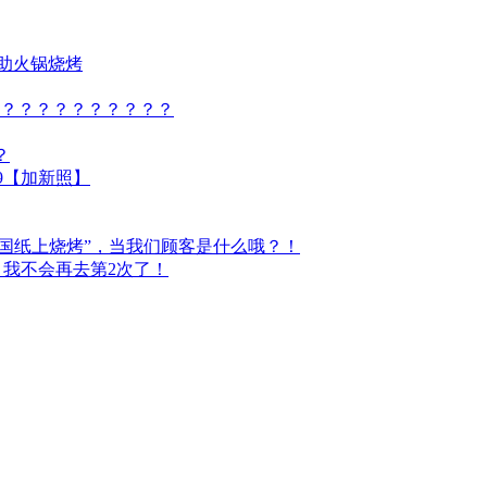
自助火锅烧烤
？？？？？？？？？？？
？
/9【加新照】
村韩国纸上烧烤”，当我们顾客是什么哦？！
飞虫 我不会再去第2次了！