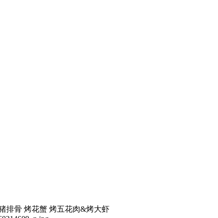
 烤猪排骨 烤花蟹 烤五花肉&烤大虾