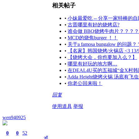
相关帖子
•
小妹最爱吃 -- 分享一家特棒的
•
古晋哪里有好的烧烤店?
•
谁会做 BBQ烧烤牛肉片？？？
•
MCD的烧焦burger ！！
•
关于a famosa bungalow 的问题？
•
【名家】韩国烧烤/火锅店 <3 13
•
【烧烤大会，你也要加入么？】
•
哪里有好玩的地方啊…
•
在DEAL4U买的五福城“金X
•
Adda Height烧烤火锅 汤底有
•
你老公回来啦！
回复
使用道具
举报
wen940925
0
0
52
#
2