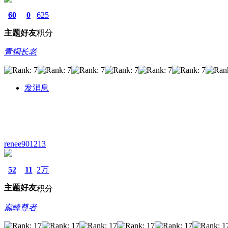
60
0
625
主题
好友
积分
青铜长老
发消息
renee901213
52
11
2万
主题
好友
积分
巅峰尊者