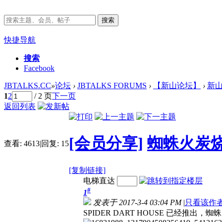
搜索
快捷导航
搜索
Facebook
JBTALKS.CC
»
论坛
›
JBTALKS FORUMS
›
【新山论坛】
›
新
1
2
/ 2 页
下一页
返回列表
[会员分享]
蜘蛛火炭
查看:
4613
|
回复:
15
[复制链接]
电梯直达
#
1
发表于 2017-3-4 03:04 PM
|
只看该作
SPIDER DART HOUSE 已经推出