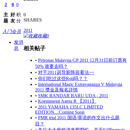
2
0
0
主
好
积
0
SHARES
题
友
分
2011
入门会员
收藏
0
发消
相关帖子
息
•
Petronas Malaysia GP 2011 12月31日前订票有
50% 谁要去吗？
•
对于2011训导新阵容看法~~
•
你们吃过这些Roti吗？？
•
International Magic Extravaganza V Malaysia
2011 獎金及報名詳情
•
SMK BANDAR BARU UDA - 2011
•
Koenigsegg Agera R 【2011】
•
2011 YAMAHA 135LC LIMITED
EDITION....Coming Soon
•
PMR trial 2011 国语/英语的作文出什么题
目？
•
各位大大麻烦进来帮帮忙，关于F4的prinsip