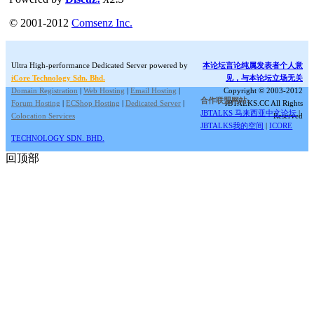
© 2001-2012
Comsenz Inc.
Ultra High-performance Dedicated Server powered by
本论坛言论纯属发表者个人意
iCore Technology Sdn. Bhd.
见，与本论坛立场无关
Domain Registration
|
Web Hosting
|
Email Hosting
|
Copyright © 2003-2012
合作联盟网站:
Forum Hosting
|
ECShop Hosting
|
Dedicated Server
|
JBTALKS.CC All Rights
JBTALKS 马来西亚中文论坛
|
Colocation Services
Reserved
JBTALKS我的空间
|
ICORE
TECHNOLOGY SDN. BHD.
回顶部