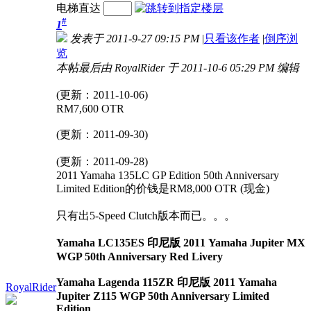
电梯直达
#
1
发表于 2011-9-27 09:15 PM
|
只看该作者
|
倒序浏
览
本帖最后由 RoyalRider 于 2011-10-6 05:29 PM 编辑
(更新：2011-10-06)
RM7,600 OTR
(更新：2011-09-30)
(更新：2011-09-28)
2011 Yamaha 135LC GP Edition 50th Anniversary
Limited Edition的价钱是RM8,000 OTR (现金)
只有出5-Speed Clutch版本而已。。。
Yamaha LC135ES 印尼版 2011 Yamaha Jupiter MX
WGP 50th Anniversary Red Livery
Yamaha Lagenda 115ZR 印尼版 2011 Yamaha
RoyalRider
Jupiter Z115 WGP 50th Anniversary Limited
Edition