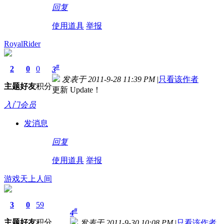
回复
使用道具
举报
RoyalRider
#
2
0
0
3
发表于 2011-9-28 11:39 PM
|
只看该作者
主题
好友
积分
更新 Update！
入门会员
发消息
回复
使用道具
举报
游戏天上人间
3
0
59
#
4
主题
好友
积分
发表于 2011-9-30 10:08 PM
|
只看该作者