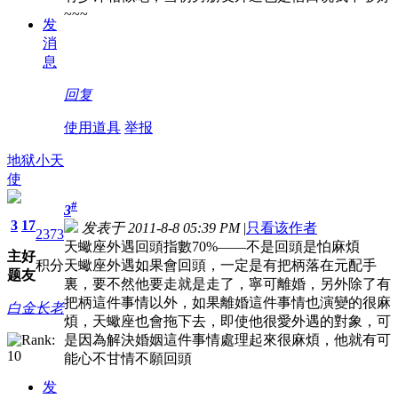
~~~
发
消
息
回复
使用道具
举报
地狱小天
使
#
3
3
17
发表于 2011-8-8 05:39 PM
|
只看该作者
2373
天蠍座外遇回頭指數70%——不是回頭是怕麻煩
主
好
积分
天蠍座外遇如果會回頭，一定是有把柄落在元配手
题
友
裏，要不然他要走就是走了，寧可離婚，另外除了有
把柄這件事情以外，如果離婚這件事情也演變的很麻
白金长老
煩，天蠍座也會拖下去，即使他很愛外遇的對象，可
是因為解決婚姻這件事情處理起來很麻煩，他就有可
能心不甘情不願回頭
发