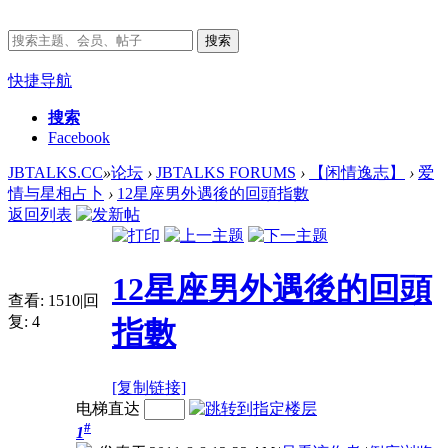
搜索
快捷导航
搜索
Facebook
JBTALKS.CC
»
论坛
›
JBTALKS FORUMS
›
【闲情逸志】
›
爱
情与星相占卜
›
12星座男外遇後的回頭指數
返回列表
12星座男外遇後的回頭
查看:
1510
|
回
复:
4
指數
[复制链接]
电梯直达
#
1