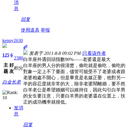
消
息
回复
使用道具
举报
kenny2630
#
4
发表于 2011-8-8 09:02 PM
|
只看该作者
125
6
2380
白羊座外遇回頭指數90%——老婆還是最大
主
好
白羊座的男人分的很清楚，偷吃就是偷吃，偷吃的
积分
题
友
對象一定上不了臺面，儘管可能受不了老婆或者跟
老婆相處不開心，但是畢竟是名媒正娶，他對另一
白金长老
半的容忍度就非常的大，除非老婆鬧離婚，要不然
白羊老公是希望婚姻可以維持住，因此勾引白羊男
的女生要注意，只要白羊男的老婆還在位置上，扶
正的成功機率就很低。
发消
息
回复