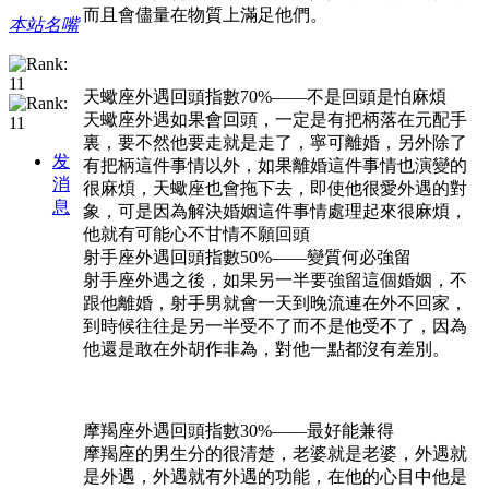
而且會儘量在物質上滿足他們。
本站名嘴
天蠍座外遇回頭指數70%——不是回頭是怕麻煩
天蠍座外遇如果會回頭，一定是有把柄落在元配手
裏，要不然他要走就是走了，寧可離婚，另外除了
发
有把柄這件事情以外，如果離婚這件事情也演變的
消
很麻煩，天蠍座也會拖下去，即使他很愛外遇的對
息
象，可是因為解決婚姻這件事情處理起來很麻煩，
他就有可能心不甘情不願回頭
射手座外遇回頭指數50%——變質何必強留
射手座外遇之後，如果另一半要強留這個婚姻，不
跟他離婚，射手男就會一天到晚流連在外不回家，
到時候往往是另一半受不了而不是他受不了，因為
他還是敢在外胡作非為，對他一點都沒有差別。
摩羯座外遇回頭指數30%——最好能兼得
摩羯座的男生分的很清楚，老婆就是老婆，外遇就
是外遇，外遇就有外遇的功能，在他的心目中他是