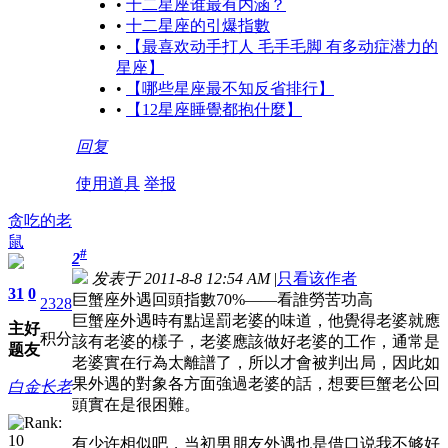
•
十二星座谁最有内涵？
•
十二星座的引爆指數
•
【最喜欢动手打人 毛手毛脚 有多动症潜力的
星座】
•
【哪些星座最不知反省排行】
•
【12星座睡覺都抱什麼】
回复
使用道具
举报
贪吃的老
鼠
#
2
发表于 2011-8-8 12:54 AM
|
只看该作者
31
0
巨蟹座外遇回頭指數70%——看誰勞苦功高
2328
巨蟹座外遇時有點逞罰老婆的味道，他覺得老婆就應
主
好
积分
該有老婆的樣子，老婆應該做好老婆的工作，通常是
题
友
老婆實在行為太離譜了，所以才會被判出局，因此如
果外遇的對象各方面強過老婆的話，想要巨蟹老公回
白金长老
頭實在是很困難。
有少许相似吧，当初男朋友外遇也是借口说我不够好