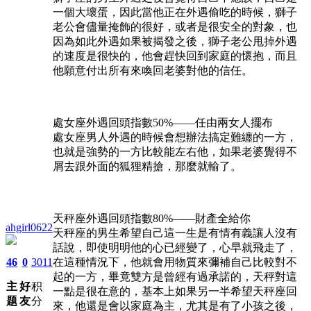
一個大壞蛋，因此當他正在外遇偷吃的時候，獅子
老公會儘量掩飾的很好，或者是很安全的對象，也
因為如此外遇如果被揭發之後，獅子老公甩掉外遇
的速度是很快的，他會趕快回到家庭的懷抱，而且
他願意付出所有來喚回老婆對他的信任。
處女座外遇回頭指數50%——任由兩女人擺布
處女座男人外遇的時候會想辦法搞定難纏的一方，
也就是強勢的一方比較能左右他，如果老婆覺得不
屑去跟外面的狐狸精搶，那麼就輸了。
天秤座外遇回頭指數80%——財產全給你
ahgirl0622
天秤座的男生希望自己這一生是有情有義讓人沒有
話說，即使明明他的心已經變了，心早就飛走了，
46
0
3011
在這種情況下，他就會用物質來彌補自己比較對不
起的一方，畢竟雙方是曾經有過承諾的，天秤對這
主
好
积
一點是很在意的，基本上如果另一半希望天秤座回
题
友
分
來，他還是會以家庭為主，尤其是有了小孩之後，