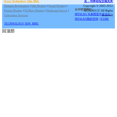
iCore Technology Sdn. Bhd.
见，与本论坛立场无关
Domain Registration
|
Web Hosting
|
Email Hosting
|
Copyright © 2003-2012
合作联盟网站:
Forum Hosting
|
ECShop Hosting
|
Dedicated Server
|
JBTALKS.CC All Rights
JBTALKS 马来西亚中文论坛
|
Colocation Services
Reserved
JBTALKS我的空间
|
ICORE
TECHNOLOGY SDN. BHD.
回顶部