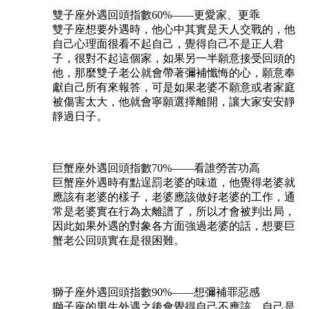
雙子座外遇回頭指數60%——更愛家、更乖
雙子座想要外遇時，他心中其實是天人交戰的，他
自己心理面很看不起自己，覺得自己不是正人君
子，很對不起這個家，如果另一半願意接受回頭的
他，那麼雙子老公就會帶著彌補懺悔的心，願意奉
獻自己所有來報答，可是如果老婆不願意或者家庭
被傷害太大，他就會寧願選擇離開，讓大家安安靜
靜過日子。
巨蟹座外遇回頭指數70%——看誰勞苦功高
巨蟹座外遇時有點逞罰老婆的味道，他覺得老婆就
應該有老婆的樣子，老婆應該做好老婆的工作，通
常是老婆實在行為太離譜了，所以才會被判出局，
因此如果外遇的對象各方面強過老婆的話，想要巨
蟹老公回頭實在是很困難。
獅子座外遇回頭指數90%——想彌補罪惡感
獅子座的男生外遇之後會覺得自己不應該，自己是