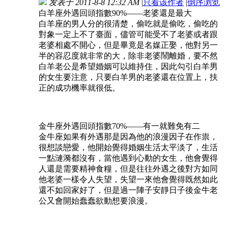
发表于 2011-8-8 12:32 AM
|
只看该作者
|
倒序浏览
白羊座外遇回頭指數90%——老婆還是最大
白羊座的男人分的很清楚，偷吃就是偷吃，偷吃的
對象一定上不了臺面，儘管可能受不了老婆或者跟
老婆相處不開心，但是畢竟是名媒正娶，他對另一
半的容忍度就非常的大，除非老婆鬧離婚，要不然
白羊老公是希望婚姻可以維持住，因此勾引白羊男
的女生要注意，只要白羊男的老婆還在位置上，扶
正的成功機率就很低。
金牛座外遇回頭指數70%——有一就難免有二
金牛座如果有外遇那是因為他的浪漫因子在作祟，
很想談戀愛，他開始覺得婚姻生活太平淡了，生活
一點漣漪都沒有，當他遇到心動的女生，他會覺得
人還是需要精神食糧，但是往往外遇之後對方如同
他老婆一樣令人失望，失望一來他會覺得既然如此
還不如回家好了，但是過一陣子安靜日子後金牛老
公又會開始蠢蠢欲動想要浪漫。