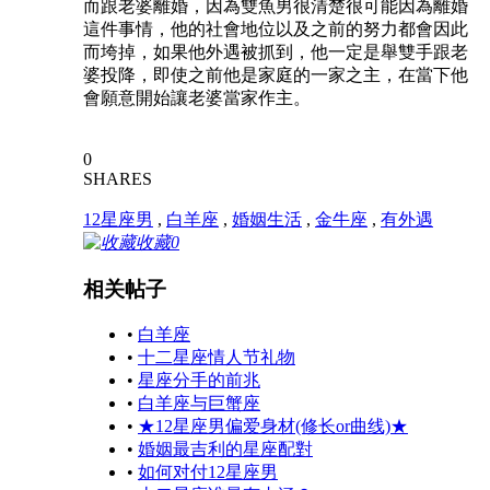
而跟老婆離婚，因為雙魚男很清楚很可能因為離婚
這件事情，他的社會地位以及之前的努力都會因此
而垮掉，如果他外遇被抓到，他一定是舉雙手跟老
婆投降，即使之前他是家庭的一家之主，在當下他
會願意開始讓老婆當家作主。
0
SHARES
12星座男
,
白羊座
,
婚姻生活
,
金牛座
,
有外遇
收藏
0
相关帖子
•
白羊座
•
十二星座情人节礼物
•
星座分手的前兆
•
白羊座与巨蟹座
•
★12星座男偏爱身材(修长or曲线)★
•
婚姻最吉利的星座配對
•
如何对付12星座男