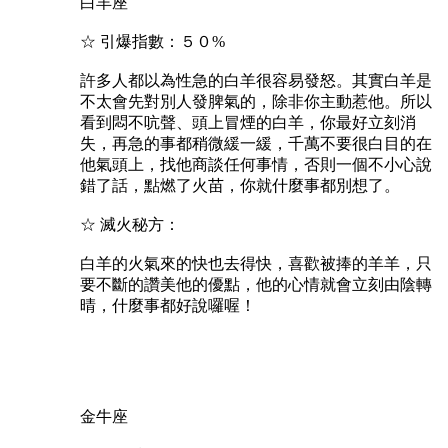
白羊座
☆ 引爆指數：５０%
許多人都以為性急的白羊很容易發怒。其實白羊是
不太會先對別人發脾氣的，除非你主動惹他。所以
看到悶不吭聲、頭上冒煙的白羊，你最好立刻消
失，再急的事都稍微緩一緩，千萬不要很白目的在
他氣頭上，找他商談任何事情，否則一個不小心說
錯了話，點燃了火苗，你就什麼事都別想了。
☆ 滅火秘方：
白羊的火氣來的快也去得快，喜歡被捧的羊羊，只
要不斷的讚美他的優點，他的心情就會立刻由陰轉
晴，什麼事都好說囉喔！
金牛座