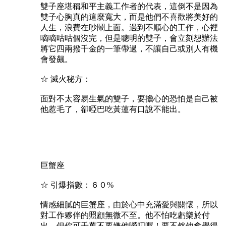
雙子座堪稱和平主義工作者的代表，這倒不是因為
雙子心胸真的這麼寬大，而是他們不喜歡將美好的
人生，浪費在吵鬧上面。遇到不順心的工作，心裡
嘀嘀咕咕個沒完，但是聰明的雙子，會立刻想辦法
將它四兩撥千金的一筆帶過，不讓自己或別人有機
會發飆。
☆ 滅火秘方：
面對不太容易生氣的雙子，要擔心的恐怕是自己被
他惹毛了，卻啞巴吃黃蓮有口說不能出。
巨蟹座
☆ 引爆指數：６０%
情感細膩的巨蟹座，由於心中充滿愛與關懷，所以
對工作夥伴的照顧無微不至。他不怕吃虧樂於付
出，但你可千萬不要嫌他嘮叨喔！要不然他會覺得