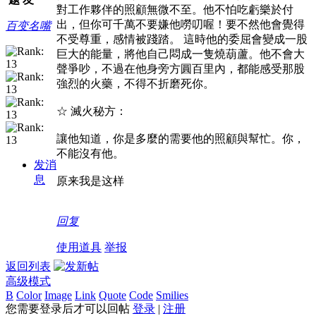
對工作夥伴的照顧無微不至。他不怕吃虧樂於付
出，但你可千萬不要嫌他嘮叨喔！要不然他會覺得
百变名嘴
不受尊重，感情被踐踏。 這時他的委屈會變成一股
巨大的能量，將他自己悶成一隻燒葫蘆。他不會大
聲爭吵，不過在他身旁方圓百里內，都能感受那股
強烈的火藥，不得不折磨死你。
☆ 滅火秘方：
讓他知道，你是多麼的需要他的照顧與幫忙。你，
不能沒有他。
发消
息
原来我是这样
回复
使用道具
举报
返回列表
高级模式
B
Color
Image
Link
Quote
Code
Smilies
您需要登录后才可以回帖
登录
|
注册