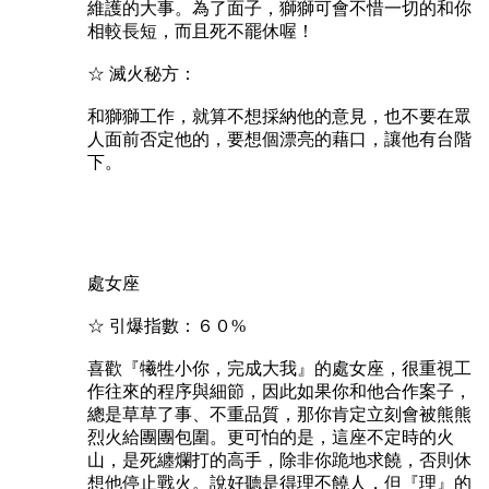
維護的大事。為了面子，獅獅可會不惜一切的和你
相較長短，而且死不罷休喔！
☆ 滅火秘方：
和獅獅工作，就算不想採納他的意見，也不要在眾
人面前否定他的，要想個漂亮的藉口，讓他有台階
下。
處女座
☆ 引爆指數：６０%
喜歡『犧牲小你，完成大我』的處女座，很重視工
作往來的程序與細節，因此如果你和他合作案子，
總是草草了事、不重品質，那你肯定立刻會被熊熊
烈火給團團包圍。更可怕的是，這座不定時的火
山，是死纏爛打的高手，除非你跪地求饒，否則休
想他停止戰火。說好聽是得理不饒人，但『理』的