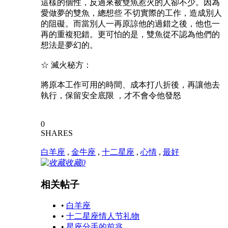
這樣的個性，反過來被雙魚惹火的人卻不少。因為
愛做夢的雙魚，總想些 不切實際的工作，造成別人
的阻礙。而當別人一再原諒他的過錯之後，他也一
再的重複犯錯。更可怕的是，雙魚從不認為他們的
想法是夢幻的。
☆ 滅火秘方：
將原本工作可用的時間、成本打八折後，再讓他去
執行，保留安全底限 ，才不會令他發怒
0
SHARES
白羊座
,
金牛座
,
十二星座
,
心情
,
最好
收藏
0
相关帖子
•
白羊座
•
十二星座情人节礼物
•
星座分手的前兆