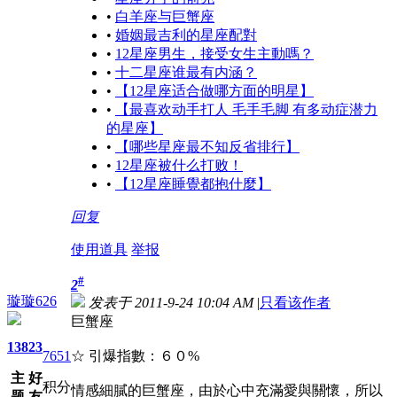
•
白羊座与巨蟹座
•
婚姻最吉利的星座配對
•
12星座男生，接受女生主動嗎？
•
十二星座谁最有内涵？
•
【12星座适合做哪方面的明星】
•
【最喜欢动手打人 毛手毛脚 有多动症潜力
的星座】
•
【哪些星座最不知反省排行】
•
12星座被什么打败！
•
【12星座睡覺都抱什麼】
回复
使用道具
举报
#
2
璇璇626
发表于 2011-9-24 10:04 AM
|
只看该作者
巨蟹座
138
23
7651
☆ 引爆指數：６０%
主
好
积分
情感細膩的巨蟹座，由於心中充滿愛與關懷，所以
题
友