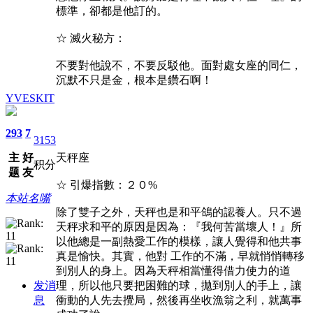
標準，卻都是他訂的。
☆ 滅火秘方：
不要對他說不，不要反駁他。面對處女座的同仁，
沉默不只是金，根本是鑽石啊！
YVESKIT
293
7
3153
主
好
天秤座
积分
题
友
☆ 引爆指數：２０%
本站名嘴
除了雙子之外，天秤也是和平鴿的認養人。只不過
天秤求和平的原因是因為：『我何苦當壞人！』所
以他總是一副熱愛工作的模樣，讓人覺得和他共事
真是愉快。其實，他對 工作的不滿，早就悄悄轉移
到別人的身上。因為天秤相當懂得借力使力的道
发消
理，所以他只要把困難的球，拋到別人的手上，讓
息
衝動的人先去攪局，然後再坐收漁翁之利，就萬事