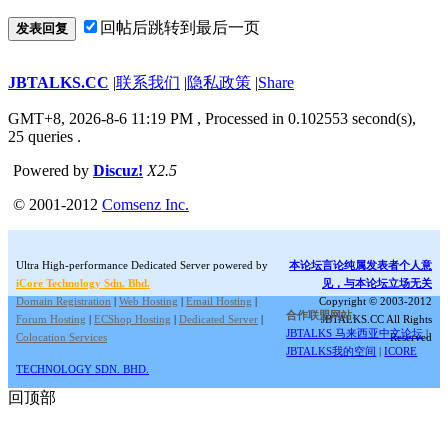
回帖后跳转到最后一页
发表回复
JBTALKS.CC
|
联系我们
|
隐私政策
|
Share
GMT+8, 2026-8-6 11:19 PM
, Processed in 0.102553 second(s),
25 queries .
Powered by
Discuz!
X2.5
© 2001-2012
Comsenz Inc.
Ultra High-performance Dedicated Server powered by
本论坛言论纯属发表者个人意
iCore Technology Sdn. Bhd.
见，与本论坛立场无关
Domain Registration
|
Web Hosting
|
Email Hosting
|
Copyright © 2003-2012
合作联盟网站:
Forum Hosting
|
ECShop Hosting
|
Dedicated Server
|
JBTALKS.CC All Rights
JBTALKS 马来西亚中文论坛
|
Colocation Services
Reserved
JBTALKS我的空间
|
ICORE
TECHNOLOGY SDN. BHD.
回顶部