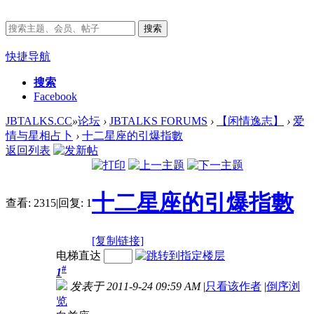
搜索
快捷导航
搜索
Facebook
JBTALKS.CC
»
论坛
›
JBTALKS FORUMS
›
【闲情逸志】
›
爱
情与星相占卜
›
十二星座的引爆指數
返回列表
十二星座的引爆指數
查看:
2315
|
回复:
1
[复制链接]
电梯直达
#
1
发表于 2011-9-24 09:59 AM
|
只看该作者
|
倒序浏
览