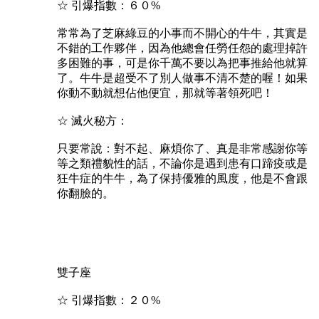
☆ 引爆指數：６０%
常常為了芝麻綠豆的小事而不開心的牛牛，其實是
不錯的工作夥伴，因為他總會任勞任怨的處理掉許
多困難的事，可是你千萬不要以為把事推給他就算
了。牛牛是超受不了別人做事不清不楚的喔！如果
你動不動就想佔他便宜，那就等著領死吧！
☆ 滅火秘方：
只要常說：對不起、麻煩你了、真是非常感謝你等
等之類禮貌性的話，不論你是遇到患有口蹄疫或是
狂牛症的牛牛，為了保持優雅的風度，他是不會跟
你翻臉的。
雙子座
☆ 引爆指數：２０%