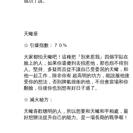
成功了說。
天蠍座
☆ 引爆指數：７０%
大家都怕天蠍吧！這種把『別來惹我』四個字貼在
臉上的人，如果你還傻到去招惹他，那也怨不得別
人。堅持、多疑而且從不讓自己受委屈的天蠍，和
他一起工作，除非你有 超高明的功力，能說服他接
受你的想法，否則脾氣很衝的他，不但會當場和你
翻臉，往後你也別想有好日子過了。
☆ 滅火秘方：
天蠍喜歡聰明的人，所以想要和天蠍和平相處，最
好想辦法提升自己的能力。是一場長期的戰爭喔！