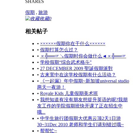
SHARES
假期
,
旅游
收藏
0
相关帖子
•
××××××假期你在干什么××××××
•
假期打算怎么过？
•
∝╬══☞↘假期时你会做什么◄∝╬══☞
•
学校假期“综合武术格斗"
•
27 DECEMBER 2009 聖誕假期派對
•
古来宽中在这学校假期有什么活动？
•
《一起漏》年中假期~新加坡universal studio
两天一夜游！
•
Royale Kids 儿童假期美术班
•
我想知道有没有朋友想提升英语的呢?我朋
友工作的学院假期班快开课了正在招生中
哦...
•
中学生旅行团假期大优惠云顶2天1日游
30~31Dec 2010 老师和学生们请别错过哦~
•
帮帮忙~