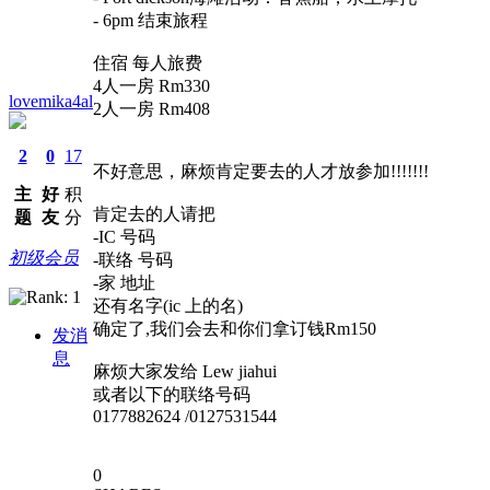
- 6pm 结束旅程
住宿 每人旅费
4人一房 Rm330
lovemika4al
2人一房 Rm408
2
0
17
不好意思，麻烦肯定要去的人才放参加!!!!!!!
主
好
积
肯定去的人请把
题
友
分
-IC 号码
初级会员
-联络 号码
-家 地址
还有名字(ic 上的名)
确定了,我们会去和你们拿订钱Rm150
发消
息
麻烦大家发给 Lew jiahui
或者以下的联络号码
0177882624 /0127531544
0