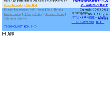
Ultra High-performance Dedicated Server powered by
本论坛言论纯属发表者个人意
iCore Technology Sdn. Bhd.
见，与本论坛立场无关
Domain Registration
|
Web Hosting
|
Email Hosting
|
Copyright © 2003-2012
合作联盟网站:
Forum Hosting
|
ECShop Hosting
|
Dedicated Server
|
JBTALKS.CC All Rights
JBTALKS 马来西亚中文论坛
|
Colocation Services
Reserved
JBTALKS我的空间
|
ICORE
TECHNOLOGY SDN. BHD.
回顶部