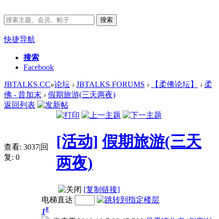
搜索
快捷导航
搜索
Facebook
JBTALKS.CC
»
论坛
›
JBTALKS FORUMS
›
【柔佛论坛】
›
柔
佛 - 昔加末
›
假期旅游(三天两夜)
返回列表
[活动]
假期旅游(三天
查看:
3037
|
回
复:
0
两夜)
[复制链接]
电梯直达
#
1