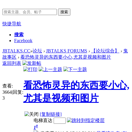
搜索
快捷导航
搜索
Facebook
JBTALKS.CC
»
论坛
›
JBTALKS FORUMS
›
【论坛综合】
›
鬼
故事区
›
看恐怖灵异的东西要小心,尤其是视频和图片
返回列表
看恐怖灵异的东西要小心,
查看:
3664
|
回复:
尤其是视频和图片
3
[复制链接]
电梯直达
#
1