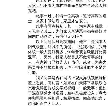
以上所述，千真万确。我三十大几，也为
人父，犯不着为虚构故事而拿家中至爱亲人施
咒吧。 -
此事一过，我请一位高功（道行高深的道
士）来家中做法后，家里才告安宁。
此事有两点特别，其一，为何家中独我一
人无事？其二，为何家人所遇恶事都在很短时
间内自动终结，有惊但无大险？
以上问题我对高功施问，他言：是我本人
阳气极盛，所以不为所侵。（这我相信，我身
体较一般人要好得多，90年曾获省级散打比赛
亚军。）另外，我家人都是从不做坏事的好
人，有家神（已故先人）佑护。或者，为害之
恶灵并不想极端相害，也不排除其能力不足之
可能。
我又问其是否在网络上观灵异视频便能招
惹上恶灵，高功言：如果在白天怀平常娱乐心
态看鬼异图片或文字或视频，一般无事；但如
于深夜阴盛之时观看，精神又极度投入，意念
便和恶灵相感相通，极易招致。闻高功此言，
想我所遇当为此因。