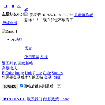
11
0
27
#
4
主题
好友
积分
发表于 2010-5-31 04:32 PM
|
只看该作者
恐怖！！ 现在我也不敢看了..
初级会员
发消息
回复
使用道具
举报
返回列表
高级模式
B
Color
Image
Link
Quote
Code
Smilies
您需要登录后才可以回帖
登录
|
注册
回帖后跳转到最后一页
发表回复
JBTALKS.CC
|
联系我们
|
隐私政策
|
Share