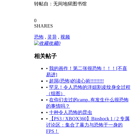
转帖自：无间地狱图书馆
0
SHARES
恐怖
,
灵异
,
视频
收藏
0
相关帖子
•
我的画作！第二张很恐怖！！！[不喜
易进]
•
超屌(恐怖)的读心術!!!!!!!!!
•
罕见！令人恐怖的洋妞割皮纹身全过程
（组图）
•
在你们去过的camp..有发生什么很恐怖
的事情吗？
•
十种令人恐怖的昆虫
•
【PS3 / XBOX360】Bioshock 1 / 2 专属
讨论区：集合了暴力与恐怖于一身的
FPS！