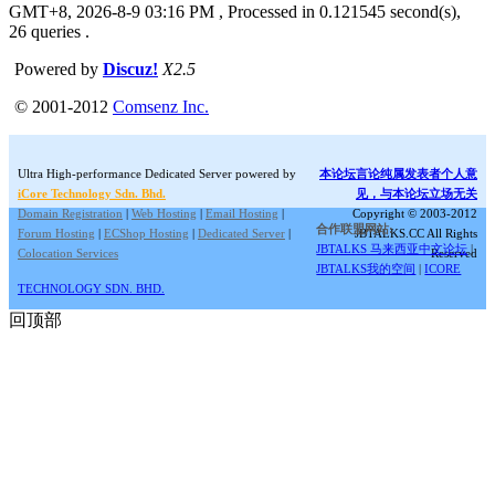
GMT+8, 2026-8-9 03:16 PM
, Processed in 0.121545 second(s),
26 queries .
Powered by
Discuz!
X2.5
© 2001-2012
Comsenz Inc.
Ultra High-performance Dedicated Server powered by
本论坛言论纯属发表者个人意
iCore Technology Sdn. Bhd.
见，与本论坛立场无关
Domain Registration
|
Web Hosting
|
Email Hosting
|
Copyright © 2003-2012
合作联盟网站:
Forum Hosting
|
ECShop Hosting
|
Dedicated Server
|
JBTALKS.CC All Rights
JBTALKS 马来西亚中文论坛
|
Colocation Services
Reserved
JBTALKS我的空间
|
ICORE
TECHNOLOGY SDN. BHD.
回顶部