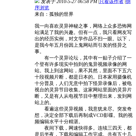
发表于 2010-5-27 06:58 PM
|
只看该作者
|
倒
序浏览
来自：孤独的世界
我一向喜欢灵异神秘之事，网络上众多恐怖网
站满足了我的兴趣。但有一点，我只看网友写
出的经历实例，对文学作品不扫一眼。以下，
是我今年五月份因上鬼网站而引发的怪异之
事。
有一个灵异论坛，其中有一贴子介绍了一
个登有许多现实中拍到的鬼异视频录像的网
站。我上到这网站，果不其然，里面不下五六
十段视频片断，都是日本的。日本家用摄像机
十分普及，人们无意中拍下怪异录像后，被电
视台的灵异节目收集。这家网站里面的灵异片
断，又是有人从电视节目中整理出来，发到网
站上的。
看遍这些灵异视频，我意犹未尽。突发奇
想，决定全部下载后再制成VCD影碟。我的视
频编辑水平十分精湛。
夜间下载，网速快得多。连续三四天，都
是后半夜，下载和编辑工作完成。共有五十几