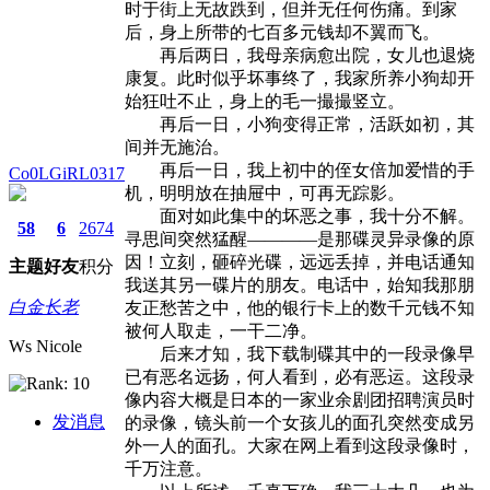
时于街上无故跌到，但并无任何伤痛。到家
后，身上所带的七百多元钱却不翼而飞。
再后两日，我母亲病愈出院，女儿也退烧
康复。此时似乎坏事终了，我家所养小狗却开
始狂吐不止，身上的毛一撮撮竖立。
再后一日，小狗变得正常，活跃如初，其
间并无施治。
再后一日，我上初中的侄女倍加爱惜的手
Co0LGiRL0317
机，明明放在抽屉中，可再无踪影。
面对如此集中的坏恶之事，我十分不解。
58
6
2674
寻思间突然猛醒————是那碟灵异录像的原
因！立刻，砸碎光碟，远远丢掉，并电话通知
主题
好友
积分
我送其另一碟片的朋友。电话中，始知我那朋
白金长老
友正愁苦之中，他的银行卡上的数千元钱不知
被何人取走，一干二净。
Ws Nicole
后来才知，我下载制碟其中的一段录像早
已有恶名远扬，何人看到，必有恶运。这段录
像内容大概是日本的一家业余剧团招聘演员时
发消息
的录像，镜头前一个女孩儿的面孔突然变成另
外一人的面孔。大家在网上看到这段录像时，
千万注意。