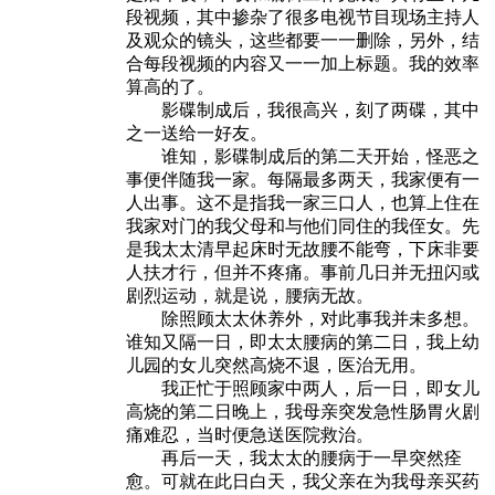
段视频，其中掺杂了很多电视节目现场主持人
及观众的镜头，这些都要一一删除，另外，结
合每段视频的内容又一一加上标题。我的效率
算高的了。
影碟制成后，我很高兴，刻了两碟，其中
之一送给一好友。
谁知，影碟制成后的第二天开始，怪恶之
事便伴随我一家。每隔最多两天，我家便有一
人出事。这不是指我一家三口人，也算上住在
我家对门的我父母和与他们同住的我侄女。先
是我太太清早起床时无故腰不能弯，下床非要
人扶才行，但并不疼痛。事前几日并无扭闪或
剧烈运动，就是说，腰病无故。
除照顾太太休养外，对此事我并未多想。
谁知又隔一日，即太太腰病的第二日，我上幼
儿园的女儿突然高烧不退，医治无用。
我正忙于照顾家中两人，后一日，即女儿
高烧的第二日晚上，我母亲突发急性肠胃火剧
痛难忍，当时便急送医院救治。
再后一天，我太太的腰病于一早突然痊
愈。可就在此日白天，我父亲在为我母亲买药