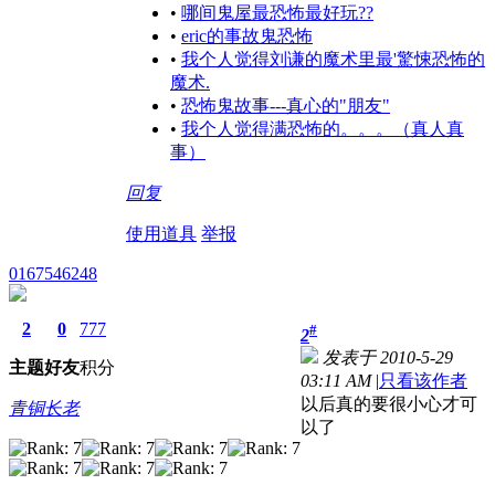
•
哪间鬼屋最恐怖最好玩??
•
eric的事故鬼恐怖
•
我个人觉得刘谦的魔术里最'驚悚恐怖的
魔术.
•
恐怖鬼故事---真心的"朋友"
•
我个人觉得满恐怖的。。。（真人真
事）
回复
使用道具
举报
0167546248
2
0
777
#
2
发表于 2010-5-29
主题
好友
积分
03:11 AM
|
只看该作者
以后真的要很小心才可
青铜长老
以了