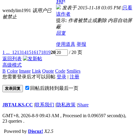
#
191
发表于 2015-11-18 03:05 PM
|
只看
wendylim1991
该用户已
该作者
被禁止
提示:
作者被禁止或删除 内容自动屏
蔽
回复
使用道具
举报
1 ...
12
13
14
15
16
17
18
19
20
/ 20 页
返回列表
高级模式
B
Color
Image
Link
Quote
Code
Smilies
您需要登录后才可以回帖
登录
|
注册
回帖后跳转到最后一页
发表回复
JBTALKS.CC
|
联系我们
|
隐私政策
|
Share
GMT+8, 2026-8-9 09:43 AM
, Processed in 0.096597 second(s),
23 queries .
Powered by
Discuz!
X2.5