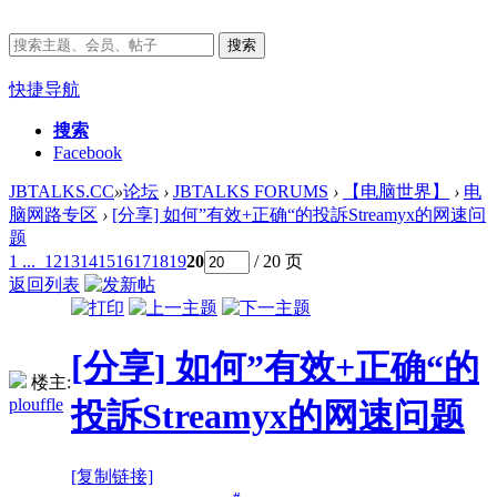
搜索
快捷导航
搜索
Facebook
JBTALKS.CC
»
论坛
›
JBTALKS FORUMS
›
【电脑世界】
›
电
脑网路专区
›
[分享] 如何”有效+正确“的投訴Streamyx的网速问
题
1 ...
12
13
14
15
16
17
18
19
20
/ 20 页
返回列表
[分享] 如何”有效+正确“的
楼主:
plouffle
投訴Streamyx的网速问题
[复制链接]