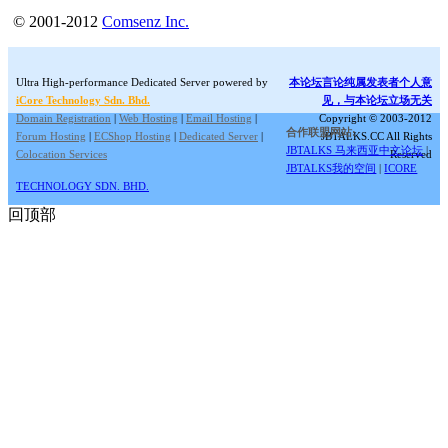
© 2001-2012
Comsenz Inc.
Ultra High-performance Dedicated Server powered by
本论坛言论纯属发表者个人意
iCore Technology Sdn. Bhd.
见，与本论坛立场无关
Domain Registration
|
Web Hosting
|
Email Hosting
|
Copyright © 2003-2012
合作联盟网站:
Forum Hosting
|
ECShop Hosting
|
Dedicated Server
|
JBTALKS.CC All Rights
JBTALKS 马来西亚中文论坛
|
Colocation Services
Reserved
JBTALKS我的空间
|
ICORE
TECHNOLOGY SDN. BHD.
回顶部