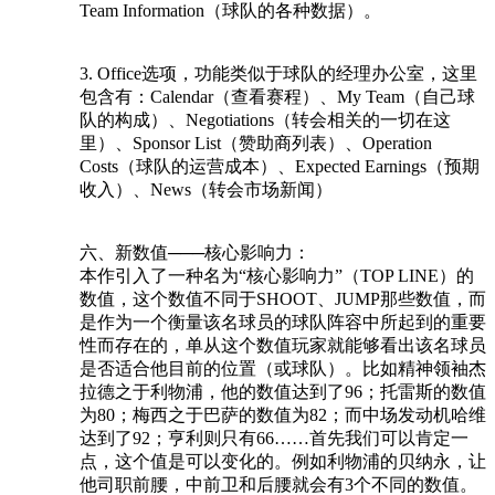
Team Information（球队的各种数据）。
3. Office选项，功能类似于球队的经理办公室，这里
包含有：Calendar（查看赛程）、My Team（自己球
队的构成）、Negotiations（转会相关的一切在这
里）、Sponsor List（赞助商列表）、Operation
Costs（球队的运营成本）、Expected Earnings（预期
收入）、News（转会市场新闻）
六、新数值───核心影响力：
本作引入了一种名为“核心影响力”（TOP LINE）的
数值，这个数值不同于SHOOT、JUMP那些数值，而
是作为一个衡量该名球员的球队阵容中所起到的重要
性而存在的，单从这个数值玩家就能够看出该名球员
是否适合他目前的位置（或球队）。比如精神领袖杰
拉德之于利物浦，他的数值达到了96；托雷斯的数值
为80；梅西之于巴萨的数值为82；而中场发动机哈维
达到了92；亨利则只有66……首先我们可以肯定一
点，这个值是可以变化的。例如利物浦的贝纳永，让
他司职前腰，中前卫和后腰就会有3个不同的数值。