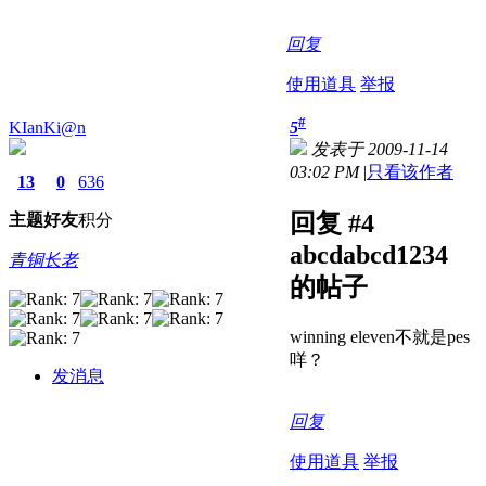
回复
使用道具
举报
#
KIanKi@n
5
发表于 2009-11-14
03:02 PM
|
只看该作者
13
0
636
回复 #4
主题
好友
积分
abcdabcd1234
青铜长老
的帖子
winning eleven不就是pes
咩？
发消息
回复
使用道具
举报