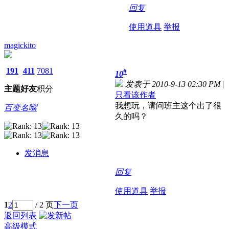
回复
使用道具
举报
magickito
191
411
7081
#
10
发表于 2010-9-13 02:30 PM
|
主题
好友
积分
只看该作者
我想玩，请问班主这个出了很
百变名嘴
久的吗？
发消息
回复
使用道具
举报
1
2
/ 2 页
下一页
返回列表
高级模式