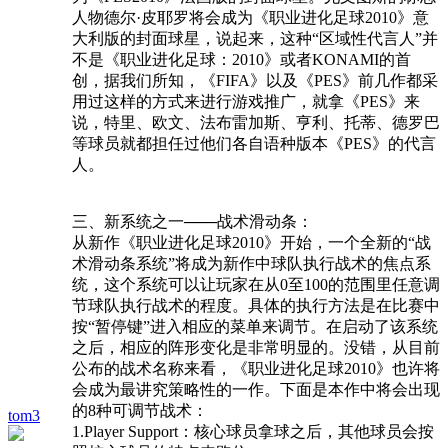
人物德尔·皮耶罗将会成为《职业进化足球2010》意
大利版的封面球星，说起来，这种“区域性代言人”并
不是《职业进化足球：2010》或者KONAMI的首
创，据我们所知，《FIFA》以及《PES》前几作都采
用过这样的方式来进行游戏推广，就拿《PES》来
说，特里、欧文、法布雷加斯、亨利、托蒂、德罗巴
等球员就都担任过他们各自语种版本《PES》的代言
人。
三、新系统之一───战术滑动条：
从新作《职业进化足球2010》开始，一个全新的“战
术滑动条系统”将成为新作中球队执行战术的焦点系
统，这个系统可以让玩家在从0至100的范围里任意调
节球队执行战术的程度。具体的执行方法是在比赛中
按“暂停键”进入相应的菜单来调节。在启动了该系统
之后，相应的阵形变化是非常明显的。没错，从目前
公布的战术名称来看，《职业进化足球2010》也许将
会成为最讲究策略性的一作。下面是本作中将会出现
的8种可调节战术：
tom3
1.Player Support：核心球员拿球之后，其他球员会按