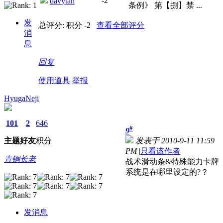
-2
davytan
条例》 第【捌】禁 ...
发
总评分:
积分 -2
查看全部评分
消
息
回复
使用道具
举报
HyugaNeji
101
2
646
#
9
主题
好友
积分
发表于 2010-9-11 11:59
PM
|
只看该作者
青铜长老
战术滑动条&特殊能力卡牌
系统是在哪里设定的?？
发消息