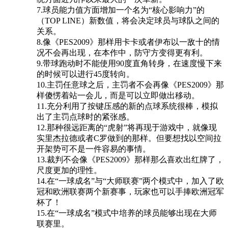
7.球员能力值方面增加一个名为“核心影响力”的
（TOP LINE）新数值，将会决定球员与球队之间的
关系。
8.像《PES2009》那样用卡卡或者伊布以一敌十的情
况不会再出现，在本作中，防守方变得更有利。
9.带球跑动时不能使用90度直角转身，在速度慢下来
的时候可以进行45度转向。
10.主罚任意球之后，主罚者不会再像《PES2009》那
样傻愣着站一会儿，而是可以立即做出移动。
11.充分利用了按键压感的新的点球系统很棒，模拟
出了主罚点球时的紧张感。
12.那种很远距离的“虎射”将再现于游戏中，就像现
实里杰拉德或者C罗做到的那样。但要想找以空间拉
开架势可不是一件容易的事情。
13.裁判不会像《PES2009》那样那么喜欢出红牌了，
尺度更加的理性。
14.在“一球成名”与“大师联赛”两个模式中，加入了欧
冠和欧洲联赛两个新赛事，玩家也可以手捧欧洲冠军
杯了！
15.在“一球成名”模式中培养的球员能够出现在大师
联赛里。