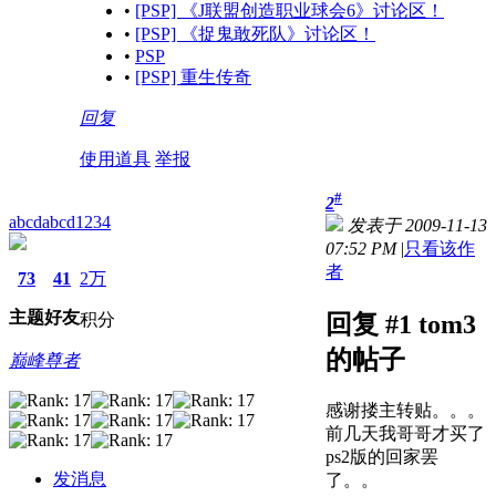
•
[PSP] 《J联盟创造职业球会6》讨论区！
•
[PSP] 《捉鬼敢死队》讨论区！
•
PSP
•
[PSP] 重生传奇
回复
使用道具
举报
#
2
abcdabcd1234
发表于 2009-11-13
07:52 PM
|
只看该作
者
73
41
2万
主题
好友
积分
回复 #1 tom3
的帖子
巅峰尊者
感谢搂主转贴。。。
前几天我哥哥才买了
ps2版的回家罢
发消息
了。。