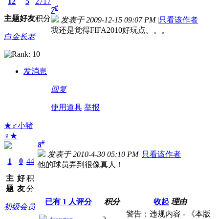
12
5
2717
#
7
主题
好友
积分
发表于 2009-12-15 09:07 PM
|
只看该作者
我还是觉得FIFA2010好玩点。。。
白金长老
发消息
回复
使用道具
举报
★♂小猪
♀★
#
8
发表于 2010-4-30 05:10 PM
|
只看该作者
1
0
44
他的球员弄到很像真人！
主
好
积
题
友
分
已有
1
人评分
积分
收起
理由
初级会员
警告：违规内容 - 《本版