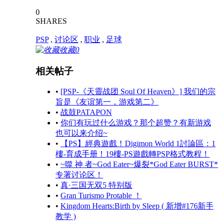
0
SHARES
PSP
,
讨论区
,
职业
,
足球
收藏
0
相关帖子
•
[PSP-《天靈战团 Soul Of Heaven》] 我们的宗
旨是《友谊第一，游戏第二》
•
战鼓PATAPON
•
你们有玩过什么游戏？那个超赞？有新游戏
也可以来介绍~
•
【PS】經典遊戲！Digimon World 1討論區：1
樓-育成手册！19樓-PS遊戲轉PSP格式教程！
•
~噬 神 者~God Eater~爆裂*God Eater BURST*
专署讨论区！
•
真·三国无双5 特别版
•
Gran Turismo Protable ！
•
Kingdom Hearts:Birth by Sleep ( 新增#176新手
教学 )