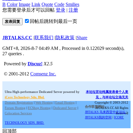
B
Color
Image
Link
Quote
Code
Smilies
您需要登录后才可以回帖
登录
|
注册
回帖后跳转到最后一页
发表回复
JBTALKS.CC
|
联系我们
|
隐私政策
|
Share
GMT+8, 2026-8-7 04:49 AM
, Processed in 0.122029 second(s),
27 queries .
Powered by
Discuz!
X2.5
© 2001-2012
Comsenz Inc.
Ultra High-performance Dedicated Server powered by
本论坛言论纯属发表者个人意
iCore Technology Sdn. Bhd.
见，与本论坛立场无关
Domain Registration
|
Web Hosting
|
Email Hosting
|
Copyright © 2003-2012
合作联盟网站:
Forum Hosting
|
ECShop Hosting
|
Dedicated Server
|
JBTALKS.CC All Rights
JBTALKS 马来西亚中文论坛
|
Colocation Services
Reserved
JBTALKS我的空间
|
ICORE
TECHNOLOGY SDN. BHD.
回顶部