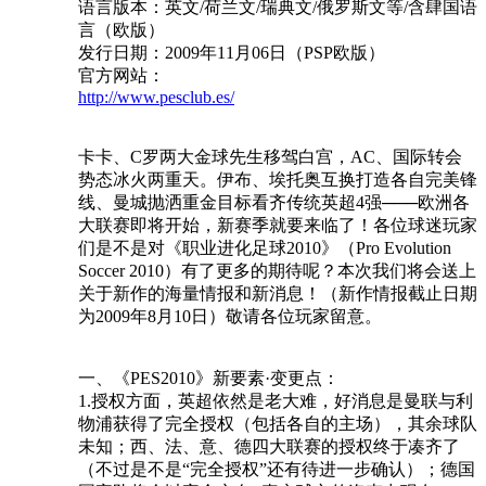
语言版本：英文/荷兰文/瑞典文/俄罗斯文等/含肆国语
言（欧版）
发行日期：2009年11月06日（PSP欧版）
官方网站：
http://www.pesclub.es/
卡卡、C罗两大金球先生移驾白宫，AC、国际转会
势态冰火两重天。伊布、埃托奥互换打造各自完美锋
线、曼城抛洒重金目标看齐传统英超4强───欧洲各
大联赛即将开始，新赛季就要来临了！各位球迷玩家
们是不是对《职业进化足球2010》（Pro Evolution
Soccer 2010）有了更多的期待呢？本次我们将会送上
关于新作的海量情报和新消息！（新作情报截止日期
为2009年8月10日）敬请各位玩家留意。
一、《PES2010》新要素·变更点：
1.授权方面，英超依然是老大难，好消息是曼联与利
物浦获得了完全授权（包括各自的主场），其余球队
未知；西、法、意、德四大联赛的授权终于凑齐了
（不过是不是“完全授权”还有待进一步确认）；德国