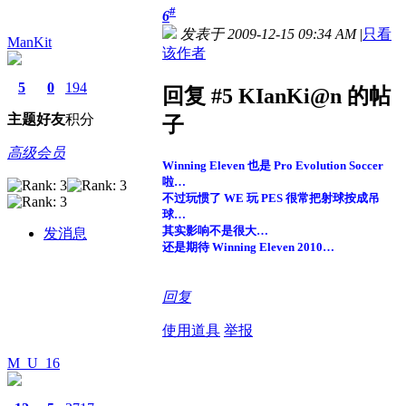
#
6
发表于 2009-12-15 09:34 AM
|
只看
ManKit
该作者
5
0
194
回复 #5 KIanKi@n 的帖
主题
好友
积分
子
高级会员
Winning Eleven 也是 Pro Evolution Soccer
啦…
不过玩惯了 WE 玩 PES 很常把射球按成吊
球…
其实影响不是很大…
发消息
还是期待 Winning Eleven 2010…
回复
使用道具
举报
M_U_16