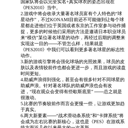
国家队将会以完全实名+真实球衣的姿态出现在
《PES2010》当中。
2.游戏中将会收录大量著名球员富有个人特色的“球
星动作”，不过KONAMI目前还不可能做到让每个球
星都走进他们位于英国或者东京的工作室参与动作捕
捉，更多的时候他们采用的方法是邀请日本职业球员
来“模仿”某位著名球星的动作，再经过后期的调整来
实现这一目的───不管怎么样，结果就是
《PES2010》中我们可以看到更多著名球星的标志性
动作。
3.新的游戏引擎将会强化球场的光照效果，球员的皮
肤以及表情较前作也都会更进一步，而且游戏的读盘
时间更短。
4.助威声浪得到强化，甚至会有很多针对不同球星的
助威声浪。针对著名球队的助威声浪也会有改
进，“现在观众会变得有些歇斯底里” ───总之就是
很激动。
5.比赛的节奏较前作而言会更慢一些，让游戏更加趋
于真实。
6.两大新要素───“战术滑动条系统”和“卡牌系统”将
会成为左右比赛的新核心，这也是《PES》在游戏系
统方面近几作以来最大的一次革新。