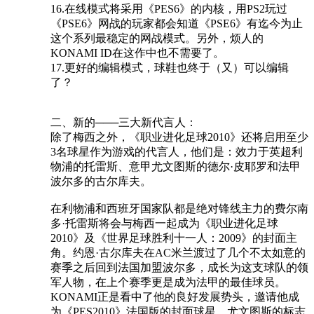
16.在线模式将采用《PES6》的内核，用PS2玩过
《PSE6》网战的玩家都会知道《PSE6》有迄今为止
这个系列最稳定的网战模式。另外，烦人的
KONAMI ID在这作中也不需要了。
17.更好的编辑模式，球鞋也终于（又）可以编辑
了？
二、新的───三大新代言人：
除了梅西之外，《职业进化足球2010》还将启用至少
3名球星作为游戏的代言人，他们是：效力于英超利
物浦的托雷斯、意甲尤文图斯的德尔·皮耶罗和法甲
波尔多的古尔库夫。
在利物浦和西班牙国家队都是绝对锋线主力的费尔南
多·托雷斯将会与梅西一起成为《职业进化足球
2010》及《世界足球胜利十一人：2009》的封面主
角。约恩·古尔库夫在AC米兰渡过了几个不太如意的
赛季之后回到法国加盟波尔多，成长为这支球队的领
军人物，在上个赛季更是成为法甲的最佳球员。
KONAMI正是看中了他的良好发展势头，邀请他成
为《PES2010》法国版的封面球星。尤文图斯的标志