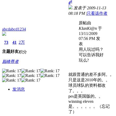
#
4
发表于 2009-11-13
08:18 PM
|
只看该作者
原帖由
KIanKi@n
于
abcdabcd1234
13/11/2009
07:56 PM 发
73
41
2万
表
用人玩过吗？
主题
好友
积分
可以告诉我好
玩么?
巅峰尊者
就跟普通的差不多阿。。
只是这是2010年的。。
球员球队的资料都改
发消息
了。。。
pes是英国版的。。
winning eleven
是。。。。。。（忘记
了）