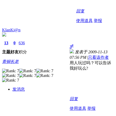
回复
使用道具
举报
KIanKi@n
13
0
636
#
3
主题
好友
积分
发表于 2009-11-13
07:56 PM
|
只看该作者
青铜长老
用人玩过吗？可以告诉
我好玩么?
发消息
回复
使用道具
举报