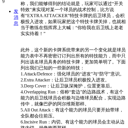
称，我们能够得到的结论就是，玩家可以通过“开关
特效”来实现对某一个球员的战术控制，比方说
发
有“EXTRA ATTACKER”特技卡牌的后卫球员，会积
消
极投入进攻，如果玩家把这个特技卡牌关掉，也就相
息
当于教练在指挥席上大喊：“你给我在后卫线上老老
实实待着！”
此外，这个新的卡牌系统带来的另一个变化就是球员
能力表中不再密密订订列出所有的特技能力，而中只
列出该名球员具务的特技卡牌，更加简单明了。下面
列出我们已知的一些新的特技：
1.Attack/Defence：强化球员的“进攻”与“防守”意识。
2.Extra Attacker：让后卫球员积极投入进攻。
3.Deep Cover：让后卫纵深掩护，位置更靠后。
4.Overlapping Run：俗称“套边”的边路战术，有这个
能力的后卫线球员会积极与边锋球员配合，实现边路
传中，就像巴萨的阿尔维斯那样。
5.All Out Attack：有这个能力的球员只要开始带球，
全队都会往前压。
6.Incisive Run：内切。有这个能力的球员会主动从边
路内切，就像梅西那样。