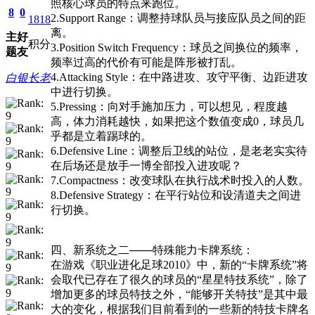
照核心球员的特点来跑位。
8
0
2.Support Range：调整持球队员与接应队员之间的距
1818
离。
主
好
积分
3.Position Switch Frequency：球员之间换位的频率，
题
友
频率过高的代价有可能是阵形被打乱。
4.Attacking Style：在中路进攻、攻守平衡、边距进攻
白银长老
中进行切换。
5.Pressing：向对手施加压力，可以想见，程度越
高，体力消耗越快，如果把这个数值变成0，球员几
乎都是立着踢球的。
6.Defensive Line：调整后卫线的站位，是老老实实待
在后场还是放手一博全部投入进攻呢？
7.Compactness：改变球队在执行战术时投入的人数。
8.Defensive Strategy：在平行站位和设清道夫之间进
行切换。
四、新系统之二───特殊能力卡牌系统：
在游戏《职业进化足球2010》中，新的“卡牌系统”将
会取代已存在了很久的球员的“星星特技系统”，除了
增加更多的球员特技之外，“能够开关特技”是其中最
大的变化，根据我们目前看到的一些新的特技卡牌名