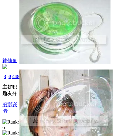
神仙鱼
3
0
448
主
好
积
题
友
分
翡翠长
老