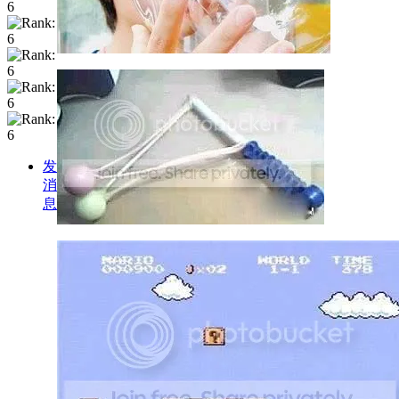
发
消
息