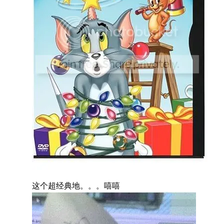
这个超经典地。。。嘻嘻