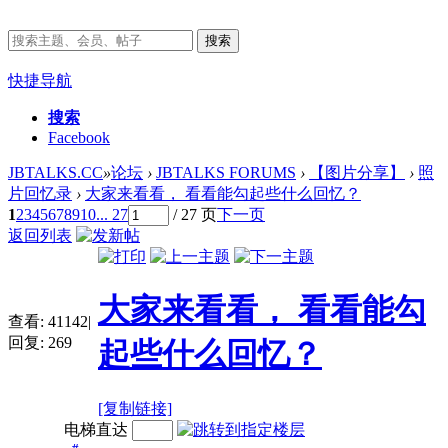
搜索
快捷导航
搜索
Facebook
JBTALKS.CC
»
论坛
›
JBTALKS FORUMS
›
【图片分享】
›
照
片回忆录
›
大家来看看， 看看能勾起些什么回忆？
1
2
3
4
5
6
7
8
9
10
... 27
/ 27 页
下一页
返回列表
大家来看看， 看看能勾
查看:
41142
|
回复:
269
起些什么回忆？
[复制链接]
电梯直达