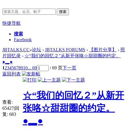
搜索
快捷导航
搜索
Facebook
JBTALKS.CC
»
论坛
›
JBTALKS FORUMS
›
【图片分享】
›
照
片回忆录
›
☆“我们的回忆２”从新开张咯☆甜甜圈的约定。
●▂●
1
2
3
4
5
6
7
8
9
10
... 69
/ 69 页
下一页
返回列表
☆“我们的回忆２”从新开
查看:
张咯☆甜甜圈的约定。
65427
|
回
复:
683
●▂●