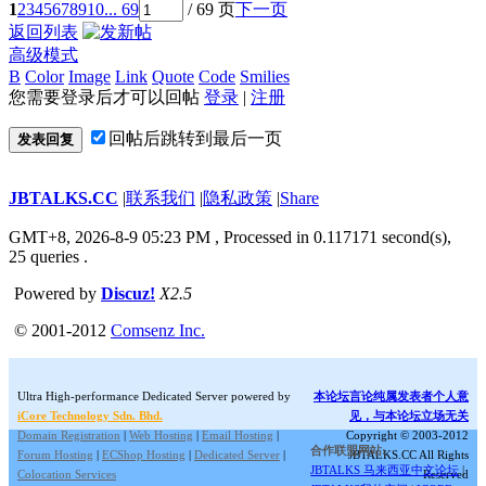
1
2
3
4
5
6
7
8
9
10
... 69
/ 69 页
下一页
返回列表
高级模式
B
Color
Image
Link
Quote
Code
Smilies
您需要登录后才可以回帖
登录
|
注册
回帖后跳转到最后一页
发表回复
JBTALKS.CC
|
联系我们
|
隐私政策
|
Share
GMT+8, 2026-8-9 05:23 PM
, Processed in 0.117171 second(s),
25 queries .
Powered by
Discuz!
X2.5
© 2001-2012
Comsenz Inc.
Ultra High-performance Dedicated Server powered by
本论坛言论纯属发表者个人意
iCore Technology Sdn. Bhd.
见，与本论坛立场无关
Domain Registration
|
Web Hosting
|
Email Hosting
|
Copyright © 2003-2012
合作联盟网站:
Forum Hosting
|
ECShop Hosting
|
Dedicated Server
|
JBTALKS.CC All Rights
JBTALKS 马来西亚中文论坛
|
Colocation Services
Reserved