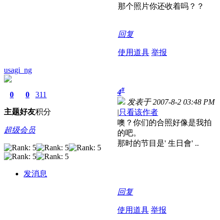
那个照片你还收着吗？？
回复
使用道具
举报
usagi_ng
#
4
0
0
311
发表于 2007-8-2 03:48 PM
主题
好友
积分
|
只看该作者
噢？你们的合照好像是我拍
超级会员
的吧。
那时的节目是' 生日會' ..
发消息
回复
使用道具
举报