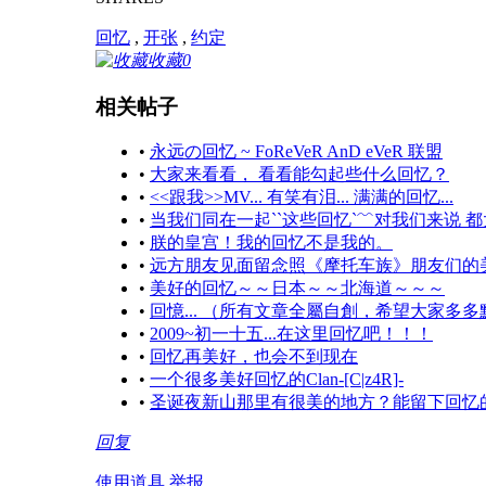
回忆
,
开张
,
约定
收藏
0
相关帖子
•
永远の回忆 ~ FoReVeR AnD eVeR 联盟
•
大家来看看， 看看能勾起些什么回忆？
•
<<跟我>>MV... 有笑有泪... 满满的回忆...
•
当我们同在一起``这些回忆`﹌对我们来说 都太深
•
朕的皇宫！我的回忆不是我的。
•
远方朋友见面留念照《摩托车族》朋友们的美好回忆~1
•
美好的回忆～～日本～～北海道～～～
•
回憶... （所有文章全屬自創，希望大家多多
•
2009~初一十五...在这里回忆吧！！！
•
回忆再美好，也会不到现在
•
一个很多美好回忆的Clan-[C|z4R]-
•
圣诞夜新山那里有很美的地方？能留下回忆
回复
使用道具
举报