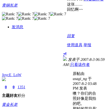
这张……
青铜长老
回忆啊~~
发消息
回复
使用道具
举报
#
7
发表于 2007-8-3 06:59
AM
|
只看该作者
原帖由
JoycE_LoW
usagi_ng
于
2007-8-2 03:48
0
0
1351
PM 发表
噢？你们的合
主题
好友
积分
照好像是我拍
的吧。
黄金长老
那时的节目是'