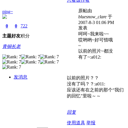
只看该作者
原帖由
ping~
bluesnow_clare
于
2007-8-3 01:06 PM
0
0
722
发表
呵呵~我来啦~~
主题
好友
积分
哎哟哟~好可惜哦
~
青铜长老
以前的照片~都没
有了~:a012:
发消息
以前的照片？？
没有了吗？？:a011:
应该还有在之前的那个“我们
的回忆”里啦～～
回复
使用道具
举报