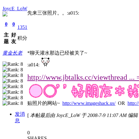
JoycE_LoW
先来三张照片。。:a015:
0
0
1351
主
好
积分
题
友
黄金长老
*聊天灌水那边已经被关了~
:a014:
http://www.jbtalks.cc/viewthread 
贴照片的网站~
http://www.imageshack.us/
OR
http:
发消
[
本帖最后由 JoycE_LoW 于 2008-7-9 11:07 AM 编辑
息
0
SHARES