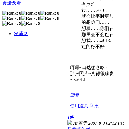
黄金长老
有点难
过……:a010:
就会比平时更加
的想你们……
想着……你们在
发消息
那里会不会也在
想我……:a013:
过的好不好 ...
呵呵~当然想念咯~
那张照片~真得很珍贵
~~:a013:
回复
使用道具
举报
#
10
发表于 2007-8-3 02:12 PM
|