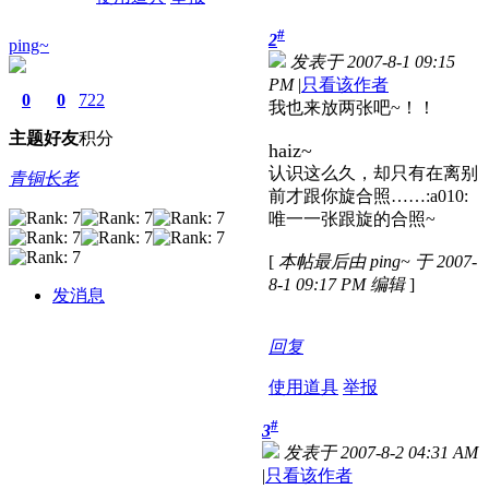
#
2
ping~
发表于 2007-8-1 09:15
PM
|
只看该作者
0
0
722
我也来放两张吧~！！
主题
好友
积分
haiz~
认识这么久，却只有在离别
青铜长老
前才跟你旋合照……:a010:
唯一一张跟旋的合照~
[
本帖最后由 ping~ 于 2007-
8-1 09:17 PM 编辑
]
发消息
回复
使用道具
举报
#
3
发表于 2007-8-2 04:31 AM
|
只看该作者