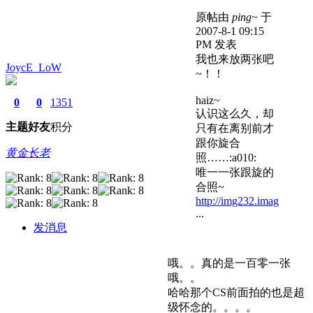
原帖由
ping~
于
2007-8-1 09:15
PM 发表
我也来放两张吧
JoycE_LoW
~！！
haiz~
0
0
1351
认识这么久，却
主题
好友
积分
只有在离别前才
跟你旋合
黄金长老
照……:a010:
唯一一张跟旋的
合照~
http://img232.imag
...
发消息
哦。。真的是一百零一张
哦。。
哈哈那个CS前面拍的也是超
级怀念的。。。。