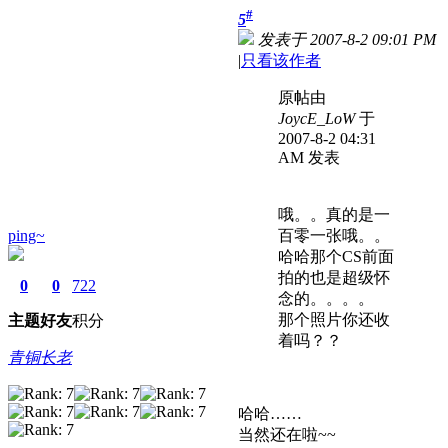
#
5
发表于 2007-8-2 09:01 PM
|
只看该作者
原帖由
JoycE_LoW
于
2007-8-2 04:31
AM 发表
哦。。真的是一
ping~
百零一张哦。。
哈哈那个CS前面
拍的也是超级怀
0
0
722
念的。。。。
那个照片你还收
主题
好友
积分
着吗？？
青铜长老
哈哈……
当然还在啦~~