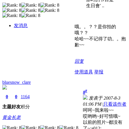
生日會' ..
发消息
哦。。？？是你拍的
哦？？
哈哈~~不记得了叻。。抱
歉~~
回复
使用道具
举报
bluesnow_clare
#
8
0
0
1164
发表于 2007-8-3
01:06 PM
|
只看该作者
主题
好友
积分
呵呵~我来啦~~
哎哟哟~好可惜哦~
黄金长老
以前的照片~都没有
了~:a012: