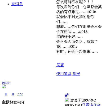
怎么可能不在呢？！！
发消息
每次看到你们，心里都会莫
名的有点难过……:a010:
就会比平时更加的想你
们……
想着……你们在那里会不会
也在想我……:a013:
过的好不好……
会不会久而久之，就忘了
我……:a001:
有时，还会下起雨来……
回复
使用道具
举报
ping~
0
0
722
#
6
发表于 2007-8-2
主题
好友
积分
09:05 PM
|
只看该作者