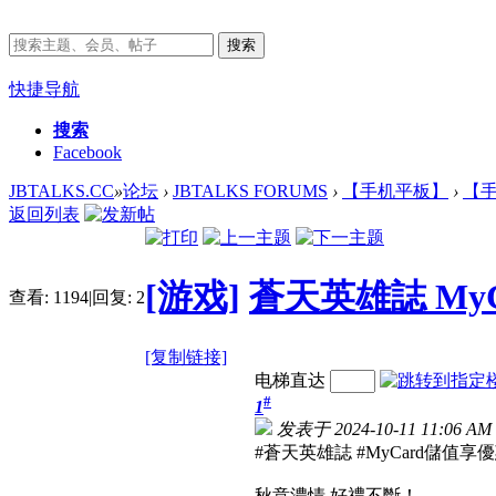
搜索
快捷导航
搜索
Facebook
JBTALKS.CC
»
论坛
›
JBTALKS FORUMS
›
【手机平板】
›
【手
返回列表
[游戏]
蒼天英雄誌 My
查看:
1194
|
回复:
2
[复制链接]
电梯直达
#
1
发表于 2024-10-11 11:06 AM
#蒼天英雄誌 #MyCard儲值享
秋意濃情 好禮不斷！