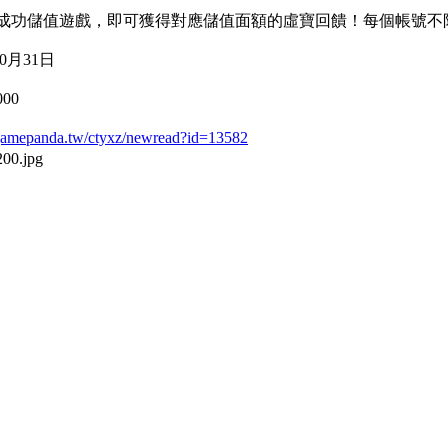
點數成功儲值遊戲，即可獲得對應儲值面額的虛寶回饋！每個帳號
10月31日
000
t.gamepanda.tw/ctyxz/newread?id=13582