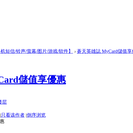
机短信/铃声/萤幕/图片/游戏/软件】
›
蒼天英雄誌 MyCard儲值
Card儲值享優惠
|
只看该作者
|
倒序浏览
優惠