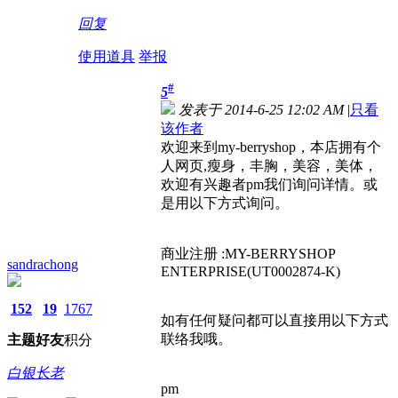
回复
使用道具
举报
#
5
发表于 2014-6-25 12:02 AM
|
只看
该作者
欢迎来到my-berryshop，本店拥有个
人网页,瘦身，丰胸，美容，美体，
欢迎有兴趣者pm我们询问详情。或
是用以下方式询问。
商业注册 :MY-BERRYSHOP
sandrachong
ENTERPRISE(UT0002874-K)
152
19
1767
如有任何疑问都可以直接用以下方式
联络我哦。
主题
好友
积分
白银长老
pm