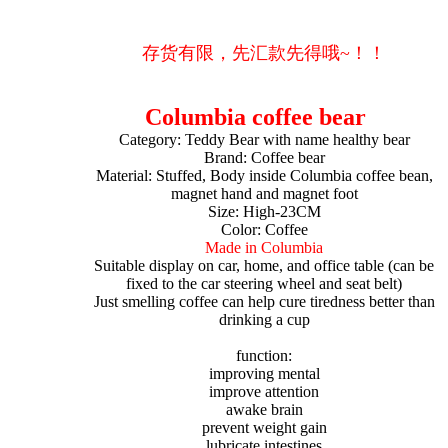
存货有限，先汇款先得哦~！！
Columbia coffee bear
Category: Teddy Bear with name healthy bear
Brand: Coffee bear
Material: Stuffed, Body inside Columbia coffee bean,
magnet hand and magnet foot
Size: High-23CM
Color: Coffee
Made in Columbia
Suitable display on car, home, and office table (can be
fixed to the car steering wheel and seat belt)
Just smelling coffee can help cure tiredness better than
drinking a cup
function:
improving mental
improve attention
awake brain
prevent weight gain
lubricate intestines