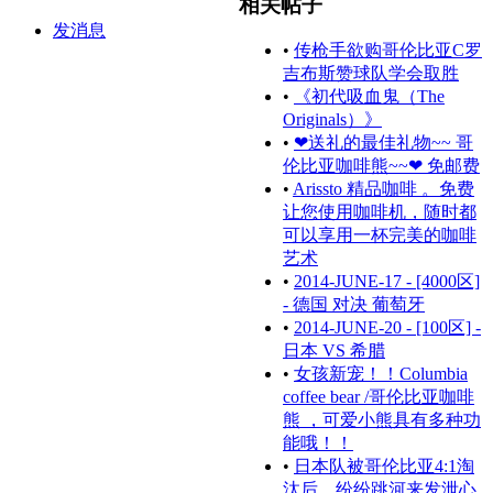
相关帖子
发消息
•
传枪手欲购哥伦比亚C罗
吉布斯赞球队学会取胜
•
《初代吸血鬼（The
Originals）》
•
❤送礼的最佳礼物~~ 哥
伦比亚咖啡熊~~❤ 免邮费
•
Arissto 精品咖啡 。免费
让您使用咖啡机，随时都
可以享用一杯完美的咖啡
艺术
•
2014-JUNE-17 - [4000区]
- 德国 对决 葡萄牙
•
2014-JUNE-20 - [100区] -
日本 VS 希腊
•
女孩新宠！！Columbia
coffee bear /哥伦比亚咖啡
熊 ，可爱小熊具有多种功
能哦！！
•
日本队被哥伦比亚4:1淘
汰后，纷纷跳河来发泄心