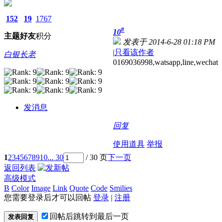
152
19
1767
#
10
主题
好友
积分
发表于 2014-6-28 01:18 PM
|
只看该作者
白银长老
0169036998,watsapp,line,wechat
发消息
回复
使用道具
举报
1
2
3
4
5
6
7
8
9
10
... 30
/ 30 页
下一页
返回列表
高级模式
B
Color
Image
Link
Quote
Code
Smilies
您需要登录后才可以回帖
登录
|
注册
回帖后跳转到最后一页
发表回复