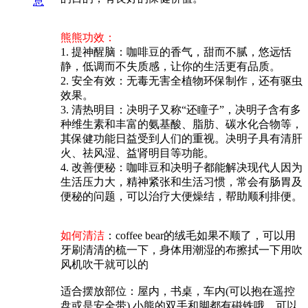
息
熊熊功效：
1. 提神醒脑：咖啡豆的香气，甜而不腻，悠远恬
静，低调而不失质感，让你的生活更有品质。
2. 安全有效：无毒无害全植物环保制作，还有驱虫
效果。
3. 清热明目：决明子又称“还瞳子”，决明子含有多
种维生素和丰富的氨基酸、脂肪、碳水化合物等，
其保健功能日益受到人们的重视。决明子具有清肝
火、祛风湿、益肾明目等功能。
4. 改善便秘：咖啡豆和决明子都能解决现代人因为
生活压力大，精神紧张和生活习惯，常会有肠胃及
便秘的问题，可以治疗大便燥结，帮助顺利排便。
如何清洁
：coffee bear的绒毛如果不顺了，可以用
牙刷清清的梳一下，身体用潮湿的布擦拭一下用吹
风机吹干就可以的
适合摆放部位：屋内，书桌，车内(可以抱在遥控
盘或是安全带) 小熊的双手和脚都有磁铁哦。可以