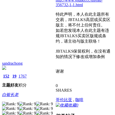
http://www.jbtalks.cc/thread-
356732-1-1.html
特此声明，本人在此主题所有
交易，JBTALKS高层或买卖区
版主，将不付上任何责任。
如若您发现本人在此主题有违
规JBTALKS买卖区版规或条
约，请主动与版主联络！
JBTALKS保留权利，在没有通
知的情况下修改或增加条例
sandrachong
谢谢
152
19
1767
主题
好友
积分
0
SHARES
白银长老
哥伦比亚
,
咖啡
收藏
0