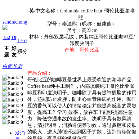
英/中文名称：Columbia coffee bear /哥伦比亚咖啡
熊
sandrachong
型号：泰迪熊（昵称：健康熊）
尺寸：高23cm
材料：外部双层毛绒，内装纯正哥伦比亚咖啡豆/
152
19
1767
印度决明子
主
好
产地：哥伦比亚
积分
题
友
白银长老
产品介绍：
哥伦比亚的咖啡豆是世界上最受欢迎的咖啡产品。
Coffee bear纯手工制作，内部填装纯正哥伦比亚咖
啡豆和印度决明子。咖啡除了具有提神醒脑的作用
外，还能防止发胖，防止心血管疾病的作用。咖啡
豆的香气可以使人的情绪稳定并能提高感官的灵敏
度，提高工作学习 效率，放在车里能够提高注意
力，降低交通事故的发生率。决明子具有散风清
热，清肝明目，润肠通便等功效，通过鼻腔和皮肤
的吸入，进入肺循环达到因子扩散，达到持续保健
发消
的目的，有良好的保健价值。