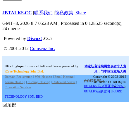
JBTALKS.CC
|
联系我们
|
隐私政策
|
Share
GMT+8, 2026-8-7 05:28 AM
, Processed in 0.128525 second(s),
24 queries .
Powered by
Discuz!
X2.5
© 2001-2012
Comsenz Inc.
Ultra High-performance Dedicated Server powered by
本论坛言论纯属发表者个人意
iCore Technology Sdn. Bhd.
见，与本论坛立场无关
Domain Registration
|
Web Hosting
|
Email Hosting
|
Copyright © 2003-2012
合作联盟网站:
Forum Hosting
|
ECShop Hosting
|
Dedicated Server
|
JBTALKS.CC All Rights
JBTALKS 马来西亚中文论坛
|
Colocation Services
Reserved
JBTALKS我的空间
|
ICORE
TECHNOLOGY SDN. BHD.
回顶部