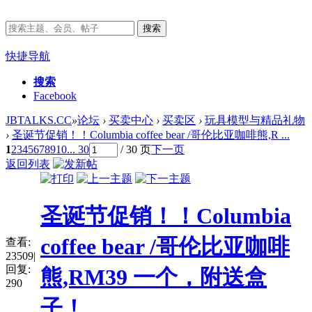
搜索
快捷导航
搜索
Facebook
JBTALKS.CC
»
论坛
›
买卖中心
›
买卖区
›
玩具模型与精品礼物
›
圣诞节促销！！Columbia coffee bear /哥伦比亚咖啡熊,R ...
1
2
3
4
5
6
7
8
9
10
... 30
/ 30 页
下一页
返回列表
圣诞节促销！！Columbia
coffee bear /哥伦比亚咖啡
查看:
23509
|
回复:
熊,RM39 一个，附送盒
290
子！