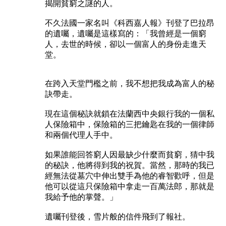
揭開貧窮之謎的人。
不久法國一家名叫《科西嘉人報》刊登了巴拉昂
的遺囑，遺囑是這樣寫的：「我曾經是一個窮
人，去世的時候，卻以一個富人的身份走進天
堂。
在跨入天堂門檻之前，我不想把我成為富人的秘
訣帶走。
現在這個秘訣就鎖在法蘭西中央銀行我的一個私
人保險箱中，保險箱的三把鑰匙在我的一個律師
和兩個代理人手中。
如果誰能回答窮人因最缺少什麼而貧窮，猜中我
的秘訣，他將得到我的祝賀。當然，那時的我已
經無法從墓穴中伸出雙手為他的睿智歡呼，但是
他可以從這只保險箱中拿走一百萬法郎，那就是
我給予他的掌聲。」
遺囑刊登後，雪片般的信件飛到了報社。