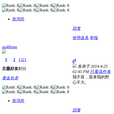
发消息
回复
使用道具
举报
au48long
5
2
1321
#
6
发表于 2014-4-25
主题
好友
积分
02:45 PM
|
只看该作者
我不富，原来我的野
黄金长老
心不大。
发消息
回复