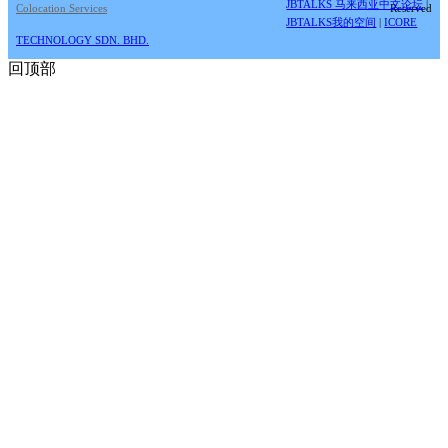
JBTALKS 马来西亚中文论坛
|
Colocation Services
Reserved
JBTALKS我的空间
|
ICORE
TECHNOLOGY SDN. BHD.
回顶部