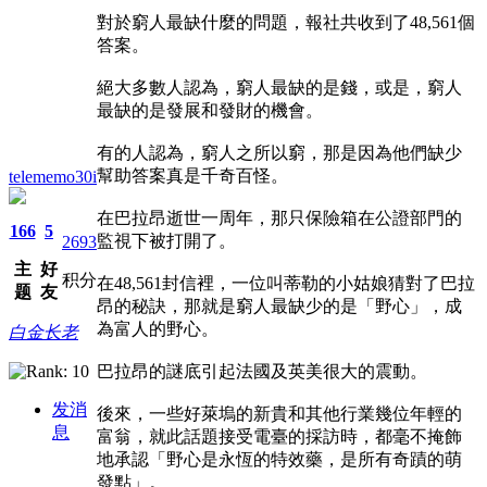
對於窮人最缺什麼的問題，報社共收到了48,561個
答案。
絕大多數人認為，窮人最缺的是錢，或是，窮人
最缺的是發展和發財的機會。
有的人認為，窮人之所以窮，那是因為他們缺少
幫助答案真是千奇百怪。
telememo30i
在巴拉昂逝世一周年，那只保險箱在公證部門的
166
5
監視下被打開了。
2693
主
好
积分
在48,561封信裡，一位叫蒂勒的小姑娘猜對了巴拉
题
友
昂的秘訣，那就是窮人最缺少的是「野心」，成
為富人的野心。
白金长老
巴拉昂的謎底引起法國及英美很大的震動。
发消
後來，一些好萊塢的新貴和其他行業幾位年輕的
息
富翁，就此話題接受電臺的採訪時，都毫不掩飾
地承認「野心是永恆的特效藥，是所有奇蹟的萌
發點」。