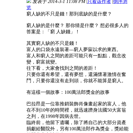
发表于 2014-3-1 11:08 PM
|
只看该作者
|
倒序浏
览
窮人缺的不只是錢！那到底缺的是什麼？
窮人缺的是什麼？ 那你猜是什麼？ 想必很多人的
答案是：「窮 人缺錢」！
其實窮人缺的不只是錢！
富人的口袋永遠裝著---窮人夢寐以求的東西。
富人和窮人之間的差距可能只有一點點，觀念改
變，窮富就變。
往下看，大家會找到之間的差距！
只要你還有希望，還有夢想，還滿懷著激情在奮
鬥，只要你還沒有走到頭，你就不能算是窮人。
有這樣一個故事：100萬法郎獎金的故事
巴拉昂是一位靠推銷裝飾肖像畫起家的富人，他
在不到10年的時間裡，就迅速躋身法國50大富翁
之列，在1998年因病去世。
臨終前，他留下遺囑，除了將自己的大部分資產
捐獻給醫院外，另有100萬法郎作為獎金，獎給能