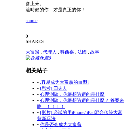
會上來。
這時候的你！才是真正的你！
source
0
SHARES
大富翁
,
代理人
,
科西嘉
,
法國
,
故事
收藏
0
相关帖子
•
.容易成为大富翁的血型?
•
[思考] 四夫人
•
心理測驗，你最想逃避的是什麼
•
心理測驗，你最想逃避的是什麼？ 答案来
咯！！！！！
•
[影片] 必试的用iPhone/ iPad混合传统大富
翁新玩法
•
你是否会成为大富翁