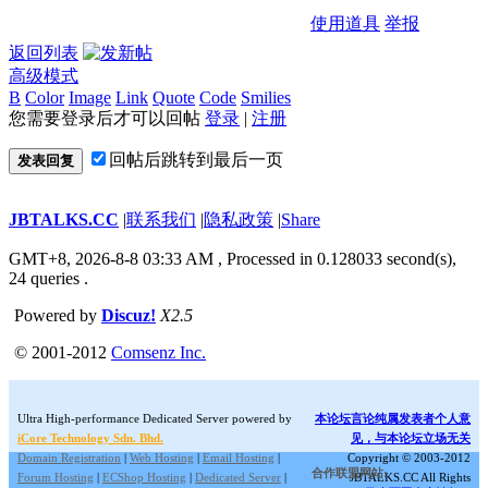
使用道具
举报
返回列表
高级模式
B
Color
Image
Link
Quote
Code
Smilies
您需要登录后才可以回帖
登录
|
注册
回帖后跳转到最后一页
发表回复
JBTALKS.CC
|
联系我们
|
隐私政策
|
Share
GMT+8, 2026-8-8 03:33 AM
, Processed in 0.128033 second(s),
24 queries .
Powered by
Discuz!
X2.5
© 2001-2012
Comsenz Inc.
Ultra High-performance Dedicated Server powered by
本论坛言论纯属发表者个人意
iCore Technology Sdn. Bhd.
见，与本论坛立场无关
Domain Registration
|
Web Hosting
|
Email Hosting
|
Copyright © 2003-2012
合作联盟网站:
Forum Hosting
|
ECShop Hosting
|
Dedicated Server
|
JBTALKS.CC All Rights