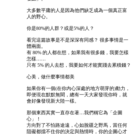
大多數平庸的人是因為他們缺乏成為一個真正富
人的野心。
你是80%的人群？或是5%的人？
看完這篇故事是不是深深有同感？ 很多事情是一
體兩面。
有 80% 的人都在想，如果我有很多錢，我要怎樣
怎樣……
只有 5% 的人去想，我要如何才能實踐去累積錢？
心美，做什麼事情都美
如果你有一個(在你內心深處的地方萌芽的)動力，
即便現在默默無聞，總有一天大家發現你時，就
會好像發現新大陸一樣。
那個東西其實一直存在著…我們稱它為「企圖
心」！
方向對了不怕路途遠，心如脫疆之野馬，當任何
阻礙都擋不住你的決定與熱情時，你的企圖心才