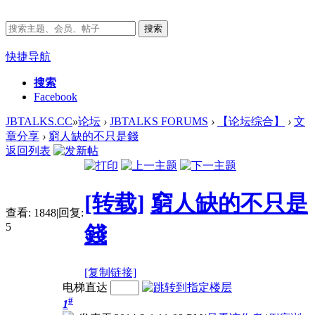
搜索
快捷导航
搜索
Facebook
JBTALKS.CC
»
论坛
›
JBTALKS FORUMS
›
【论坛综合】
›
文
章分享
›
窮人缺的不只是錢
返回列表
[转载]
窮人缺的不只是
查看:
1848
|
回复:
5
錢
[复制链接]
电梯直达
#
1