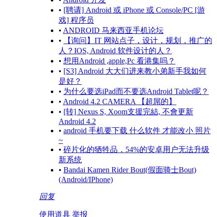
•
[聘请] Android 或 iPhone 或 Console/PC [游
戏] 程序员
•
ANDROID 马来西亚手机论坛
•
【询问】IT 网站点子，设计，规划，推广的
人？IOS, Android 软件设计的人？
•
想用Android ,apple,Pc 看港集吗？
•
[S3] Android 大大们进来教小弟新手我如何
是好？
•
为什么要选iPad而不要选Android Tablet呢？
•
Android 4.2 CAMERA 【超屌的】
•
[转] Nexus S, Xoom支援完結, 不會更新
Android 4.2
•
android 手机要下载 什么软件 才能改小 照片
~
•
碎片化的牺牲品，54%的安卓用户无法升级
新系统
•
Bandai Kamen Rider Bout(假面骑士Bout)
(Android/IPhone)
回复
使用道具
举报