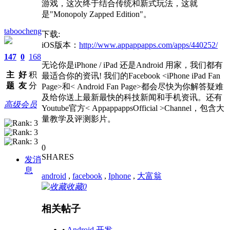
游戏，这次终于结合传统和新式玩法，这就
是"Monopoly Zapped Edition"。
taboocheng
下载:
iOS版本：
http://www.appappapps.com/apps/440252/
147
0
168
无论你是iPhone / iPad 还是Android 用家，我们都有
主
好
积
最适合你的资讯! 我们的Facebook <iPhone iPad Fan
题
友
分
Page>和< Android Fan Page>都会尽快为你解答疑难
及给你送上最新最快的科技新闻和手机资讯。还有
高级会员
Youtube官方< AppappappsOfficial >Channel，包含大
量教学及评测影片。
0
SHARES
发消
息
android
,
facebook
,
Iphone
,
大富翁
收藏
0
相关帖子
•
Android 开发