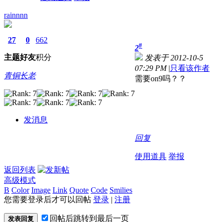
rainnnn
27
0
662
#
2
主题
好友
积分
发表于 2012-10-5
07:29 PM
|
只看该作者
青铜长老
需要on9吗？？
发消息
回复
使用道具
举报
返回列表
高级模式
B
Color
Image
Link
Quote
Code
Smilies
您需要登录后才可以回帖
登录
|
注册
回帖后跳转到最后一页
发表回复