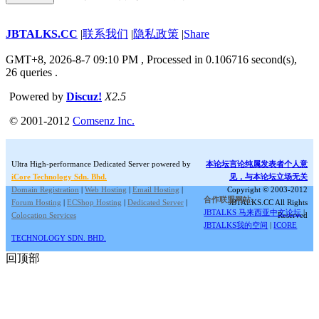
JBTALKS.CC
|
联系我们
|
隐私政策
|
Share
GMT+8, 2026-8-7 09:10 PM
, Processed in 0.106716 second(s),
26 queries .
Powered by
Discuz!
X2.5
© 2001-2012
Comsenz Inc.
Ultra High-performance Dedicated Server powered by
本论坛言论纯属发表者个人意
iCore Technology Sdn. Bhd.
见，与本论坛立场无关
Domain Registration
|
Web Hosting
|
Email Hosting
|
Copyright © 2003-2012
合作联盟网站:
Forum Hosting
|
ECShop Hosting
|
Dedicated Server
|
JBTALKS.CC All Rights
JBTALKS 马来西亚中文论坛
|
Colocation Services
Reserved
JBTALKS我的空间
|
ICORE
TECHNOLOGY SDN. BHD.
回顶部