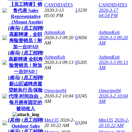
【员工聘请】销
CANDIDATES
CANDIDATES
2020-3-13
1
3239
2020-3-17
售代表 Sales
05:01 PM
04:54 PM
Representative
（Mount Austin)
[
南马
]
[
员工招聘
]
AshtonKoh
AshtonKoh
高薪聘请，全职
2020-3-3 09:20
0
3056
2020-3-3 09:20
寿险营销员！附
AM
AM
加一台IPAD
[
南马
]
[
员工招聘
]
AshtonKoh
AshtonKoh
高薪聘请 全职寿
2020-3-3 09:13
0
5205
2020-3-3 09:13
险营销员！附加
AM
AM
一台IPAD !
[
南马
]
[
员工招聘
]
新山区诚聘房屋
贷款执行员/保险
Qingying94
Qingying94
2020-3-2 10:04
0
3245
2020-3-2 10:04
代理-时间自由，
AM
AM
每月拥有固定的
被动收入
[
其他
]
[
员工招聘
]
Mm135
2020-2-
Mm135
2020-2-
0
3204
20 10:22 AM
20 10:22 AM
Outdoor Sales
[
南马
]
[
员工招聘
]