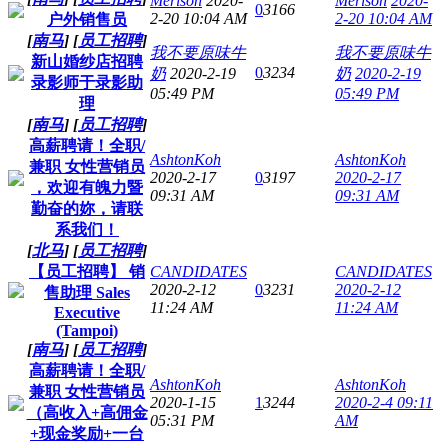
Merison
2020-
Merison
2020-
0
3166
2-20 10:04 AM
2-20 10:04 AM
户外销售员
[
南马
]
[
员工招聘
]
我不要原味牛
我不要原味牛
新山婚纱店招聘
0
3234
奶
2020-2-19
奶
2020-2-19
录影师于录影助
05:49 PM
05:49 PM
理
[
南马
]
[
员工招聘
]
高薪聘请！全职/
AshtonKoh
AshtonKoh
兼职 女性营销员
2020-2-17
0
3197
2020-2-17
，欢迎有魄力暨
09:31 AM
09:31 AM
勤奋的妳，请联
系我们！
[
北马
]
[
员工招聘
]
【员工招聘】 销
CANDIDATES
CANDIDATES
2020-2-12
0
3231
2020-2-12
售助理 Sales
11:24 AM
11:24 AM
Executive
(Tampoi)
[
南马
]
[
员工招聘
]
高薪聘请！全职/
AshtonKoh
AshtonKoh
兼职 女性营销员
2020-1-15
1
3244
2020-2-4 09:11
（高收入+高佣金
05:31 PM
AM
+现金奖励+一台