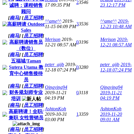
2
3546
17 09:35 PM
23 12:17 PM
诚聘：课程销售
顾问
[
南马
]
[
员工招聘
]
^^ame^^
2019-
^^ame^^
2019-
3
3536
高薪聘请 Outdoor
11-15 04:09 PM
12-23 10:48 AM
Sales
[
南马
]
[
员工招聘
]
Merison
2019-
Merison
2019-
高薪聘请销售员
0
3196
12-21 08:57 AM
12-21 08:57 AM
（数位）
[
南马
]
[
员工招聘
]
五福城/Taman
peter_gijb
2019-
peter_gijb
2019-
Sutera Utama 教
0
3280
12-18 07:24 PM
12-18 07:24 PM
育中心销售接待
员
[
南马
]
[
员工招聘
]
Qingying94
Qingying94
财务规划师专业
2019-11-21
0
3118
2019-11-21
04:19 PM
04:19 PM
培训
[
南马
]
[
员工招聘
]
AshtonKoh
AshtonKoh
高薪聘请！全职/
2019-10-31
1
3359
2019-11-20
兼职 女性营销员
03:00 PM
09:01 AM
[
南马
]
[
员工招聘
]