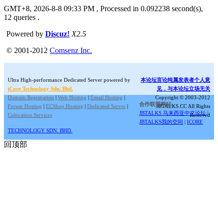
GMT+8, 2026-8-8 09:33 PM
, Processed in 0.092238 second(s),
12 queries .
Powered by
Discuz!
X2.5
© 2001-2012
Comsenz Inc.
Ultra High-performance Dedicated Server powered by
本论坛言论纯属发表者个人意
iCore Technology Sdn. Bhd.
见，与本论坛立场无关
Domain Registration
|
Web Hosting
|
Email Hosting
|
Copyright © 2003-2012
合作联盟网站:
Forum Hosting
|
ECShop Hosting
|
Dedicated Server
|
JBTALKS.CC All Rights
JBTALKS 马来西亚中文论坛
|
Colocation Services
Reserved
JBTALKS我的空间
|
ICORE
TECHNOLOGY SDN. BHD.
回顶部