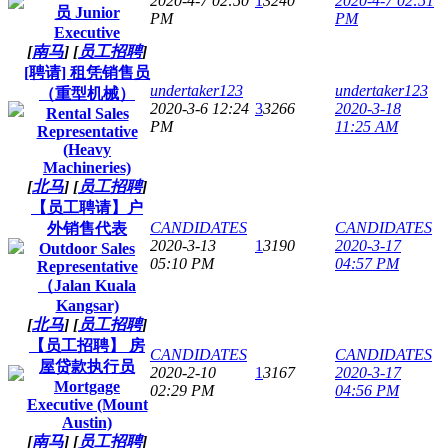
2020-4-7 02:50
1
3240
2020-4-7 02:51
员 Junior
PM
PM
Executive
[
南马
]
[
员工招聘
]
[聘请] 租凭销售员
undertaker123
undertaker123
（重型机械）
2020-3-6 12:24
3
3266
2020-3-18
Rental Sales
PM
11:25 AM
Representative
(Heavy
Machineries)
[
北马
]
[
员工招聘
]
【员工聘请】户
CANDIDATES
CANDIDATES
外销售代表
2020-3-13
1
3190
2020-3-17
Outdoor Sales
05:10 PM
04:57 PM
Representative
（Jalan Kuala
Kangsar)
[
北马
]
[
员工招聘
]
【员工招聘】 房
CANDIDATES
CANDIDATES
屋贷款执行员
2020-2-10
1
3167
2020-3-17
Mortgage
02:29 PM
04:56 PM
Executive (Mount
Austin)
[
南马
]
[
员工招聘
]