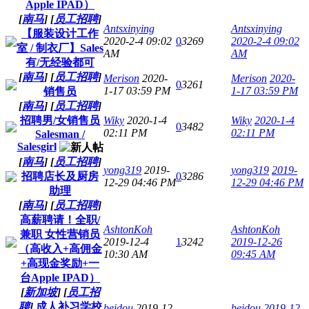
Apple IPAD）
[
南马
]
[
员工招聘
]
Antsxinying
Antsxinying
【服装设计工作
2020-2-4 09:02
0
3269
2020-2-4 09:02
室 / 制衣厂】Sales
AM
AM
有/无经验都可
[
南马
]
[
员工招聘
]
Merison
2020-
Merison
2020-
0
3261
1-17 03:59 PM
1-17 03:59 PM
销售员
[
南马
]
[
员工招聘
]
招聘男/女销售员
Wiky
2020-1-4
Wiky
2020-1-4
0
3482
02:11 PM
02:11 PM
Salesman /
Salesgirl
[
南马
]
[
员工招聘
]
yong319
2019-
yong319
2019-
招聘店长及厨房
0
3286
12-29 04:46 PM
12-29 04:46 PM
助理
[
南马
]
[
员工招聘
]
高薪聘请！全职/
AshtonKoh
AshtonKoh
兼职 女性营销员
2019-12-4
1
3242
2019-12-26
（高收入+高佣金
10:30 AM
09:45 AM
+高现金奖励+一
台Apple IPAD）
[
新加坡
]
[
员工招
聘
]
成人补习学校
beidou
2019-12-
beidou
2019-12-