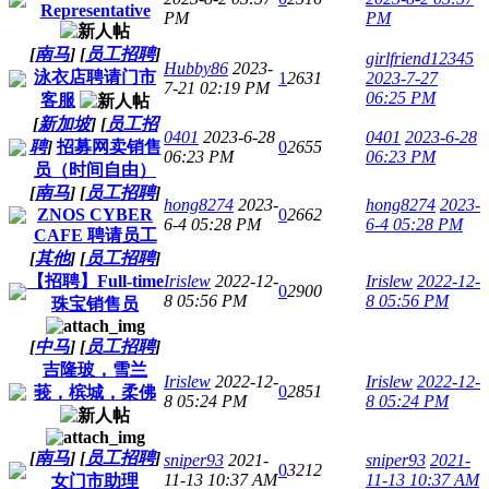
Representative
PM
PM
[
南马
]
[
员工招聘
]
girlfriend12345
Hubby86
2023-
泳衣店聘请门市
1
2631
2023-7-27
7-21 02:19 PM
06:25 PM
客服
[
新加坡
]
[
员工招
0401
2023-6-28
0401
2023-6-28
聘
]
招募网卖销售
0
2655
06:23 PM
06:23 PM
员（时间自由）
[
南马
]
[
员工招聘
]
hong8274
2023-
hong8274
2023-
ZNOS CYBER
0
2662
6-4 05:28 PM
6-4 05:28 PM
CAFE 聘请员工
[
其他
]
[
员工招聘
]
【招聘】Full-time
Irislew
2022-12-
Irislew
2022-12-
0
2900
8 05:56 PM
8 05:56 PM
珠宝销售员
[
中马
]
[
员工招聘
]
吉隆玻，雪兰
Irislew
2022-12-
Irislew
2022-12-
0
2851
莪，槟城，柔佛
8 05:24 PM
8 05:24 PM
[
南马
]
[
员工招聘
]
sniper93
2021-
sniper93
2021-
0
3212
11-13 10:37 AM
11-13 10:37 AM
女门市助理