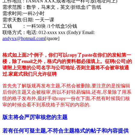
工作地点 : TAMAN XXX,或者地址一样可放(地址同上)
需求范围：数学，马来文，英文/折纸盒/广告纸
需求时间:一科2小时
需求天数/日期: 一天一课
工钱 ：一科50块 /1个纸盒5分钱
联络方式：电话: 012-xxxx xxx (Endy)/ Email:
andyxx@hotmail.com
[/quote]
格式如上面2个例子，你们可以copy了paste在你们的发帖第一
楼，除了email之外，格式内的资料都必须填上。征聘(公司)的
请附上完整的公司名字与公司地址.否则主题将不会被审核通
过.家庭式我们只允许征聘
首先先了解版规再发布主题,不然会被删除,要注意的是按编辑
后你的主题又会被核审,所以不好轻易编辑,还有,尽量除了用系
统的格子发布外,最好手动copy一份在下面,不然有时候我们核
审的时候会看不到系统格子所写的内容的.
版主将会严厉审核您的主题
若有任何可疑主题,不符合主题格式的帖子和内容提供