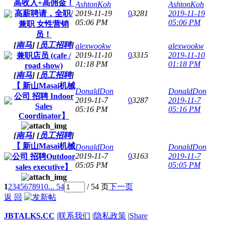
高收入+高佣金！
AshtonKoh
AshtonKoh
高薪聘请，全职/
2019-11-19
0
3281
2019-11-19
05:06 PM
05:06 PM
兼职 女性营销
员！
[
南马
]
[
员工招聘
]
alexwookw
alexwookw
2019-11-10
0
3315
2019-11-10
兼职店员 (cafe /
01:18 PM
01:18 PM
road show)
[
南马
]
[
员工招聘
]
【 新山Masai机械
DonaldDon
DonaldDon
公司 招聘 Indoor
2019-11-7
0
3287
2019-11-7
Sales
05:16 PM
05:16 PM
Coordinator】
[
南马
]
[
员工招聘
]
【 新山Masai机械
DonaldDon
DonaldDon
2019-11-7
0
3163
2019-11-7
公司 招聘Outdoor
05:05 PM
05:05 PM
sales executive】
1
2
3
4
5
6
7
8
9
10
... 54
/ 54 页
下一页
返 回
JBTALKS.CC
|
联系我们
|
隐私政策
|
Share