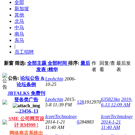
全部
新加坡
其他
北马
中马
南马
东马
|
员工招聘
新窗
筛选:
全部主题
全部时间
排序:
最后
作
回复/查
最后发
发表
|
精华
者
看
表
公告:
论坛公告 &
Lpohchin
2006-
10-25
论坛条例
JBTALKS 免费刊
Lpohchin
2015-
635823ko
2019-
登各类广告
128
1912970
5-8 11:39 PM
6-13 12:09 AM
...
2
3
4
5
6
..
13
IcoreTechnology
IcoreTechnology
SME 公司网页设
2014-1-21
0
284883
2014-1-21
计 RM999 !
11:40 AM
11:40 AM
网络商店系统出