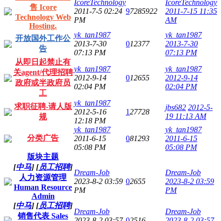
IcoreTechnology
IcoreTechnology
售 Icore
2011-7-5 02:24
9
7285922
2011-7-15 11:35
Technology Web
PM
AM
Hosting.
yk_tan1987
yk_tan1987
开放国外工作公
2013-7-30
0
12377
2013-7-30
告
07:13 PM
07:13 PM
从即日起禁止有
yk_tan1987
yk_tan1987
关agent/代理招聘
2012-9-14
0
12655
2012-9-14
政府或半政府员
02:04 PM
02:04 PM
工
yk_tan1987
求职征聘-请人版
jbs682
2012-5-
2012-5-16
1
27728
19 11:13 AM
规
12:18 PM
yk_tan1987
yk_tan1987
分类广告
2011-6-15
0
81293
2011-6-15
05:08 PM
05:08 PM
版块主题
[
中马
]
[
员工招聘
]
Dream-Job
Dream-Job
人力资源管理
2023-8-2 03:59
0
2655
2023-8-2 03:59
Human Resource
PM
PM
Admin
[
中马
]
[
员工招聘
]
Dream-Job
Dream-Job
销售代表 Sales
2023-8-2 03:57
0
2516
2023-8-2 03:57