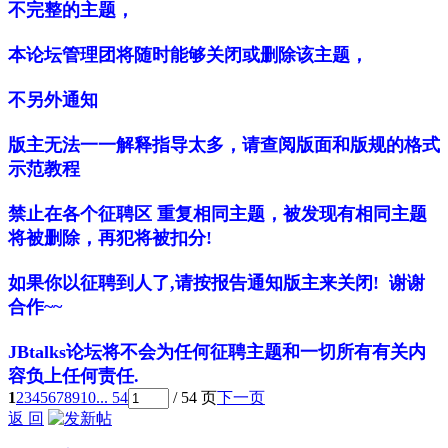
不完整的主题，
本论坛管理团将随时能够关闭或删除该主题，
不另外通知
版主无法一一解释指导太多，请查阅版面和版规的格式
示范教程
禁止在各个征聘区 重复相同主题，被发现有相同主题
将被删除，再犯将被扣分!
如果你以征聘到人了,请按报告通知版主来关闭! 谢谢
合作~~
JBtalks论坛将不会为任何征聘主题和一切所有有关内
容负上任何责任.
1
2
3
4
5
6
7
8
9
10
... 54
/ 54 页
下一页
返 回