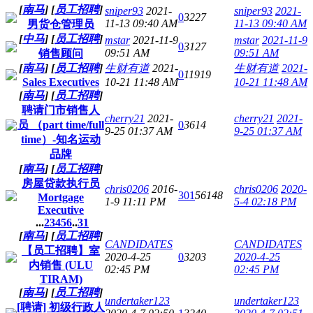
[
南马
]
[
员工招聘
]
sniper93
2021-
sniper93
2021-
0
3227
11-13 09:40 AM
11-13 09:40 AM
男货仓管理员
[
中马
]
[
员工招聘
]
mstar
2021-11-9
mstar
2021-11-9
0
3127
09:51 AM
09:51 AM
销售顾问
[
南马
]
[
员工招聘
]
生财有道
2021-
生财有道
2021-
0
11919
Sales Executives
10-21 11:48 AM
10-21 11:48 AM
[
南马
]
[
员工招聘
]
聘请门市销售人
cherry21
2021-
cherry21
2021-
员 （part time/full
0
3614
9-25 01:37 AM
9-25 01:37 AM
time）-知名运动
品牌
[
南马
]
[
员工招聘
]
房屋贷款执行员
chris0206
2016-
chris0206
2020-
301
56148
Mortgage
1-9 11:11 PM
5-4 02:18 PM
Executive
...
2
3
4
5
6
..
31
[
南马
]
[
员工招聘
]
CANDIDATES
CANDIDATES
【员工招聘】室
2020-4-25
0
3203
2020-4-25
内销售 (ULU
02:45 PM
02:45 PM
TIRAM)
[
南马
]
[
员工招聘
]
undertaker123
undertaker123
[聘请] 初级行政人