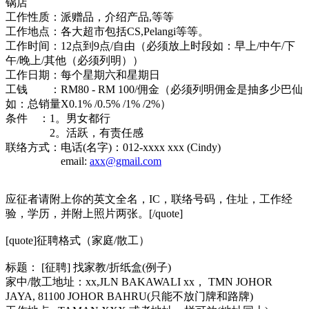
锅店
工作性质：派赠品，介绍产品,等等
工作地点：各大超市包括CS,Pelangi等等。
工作时间：12点到9点/自由（必须放上时段如：早上/中午/下
午/晚上/其他（必须列明））
工作日期：每个星期六和星期日
工钱 ：RM80 - RM 100/佣金（必须列明佣金是抽多少巴仙
如：总销量X0.1% /0.5% /1% /2%）
条件 ：1。男女都行
2。活跃，有责任感
联络方式：电话(名字)：012-xxxx xxx (Cindy)
email:
axx@gmail.com
应征者请附上你的英文全名，IC，联络号码，住址，工作经
验，学历，并附上照片两张。[/quote]
[quote]征聘格式（家庭/散工）
标题： [征聘] 找家教/折纸盒(例子)
家中/散工地址：xx,JLN BAKAWALI xx， TMN JOHOR
JAYA, 81100 JOHOR BAHRU(只能不放门牌和路牌)