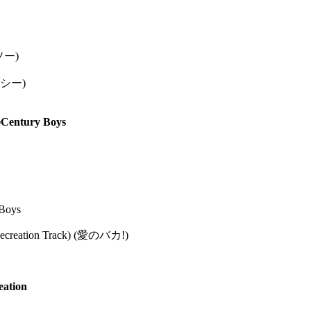
グソー)
ハーシー)
Century Boys
 Boys
(Recreation Track) (愛のバカ!)
ation