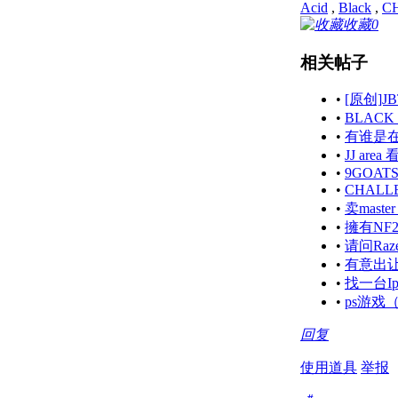
Acid
,
Black
,
C
收藏
0
相关帖子
•
[原创]J
•
BLACK
•
有谁是在
•
JJ are
•
9GOATS
•
CHALL
•
卖master 
•
擁有NF20
•
请问Raze
•
有意出
•
找一台Iph
•
ps游戏（
回复
使用道具
举报