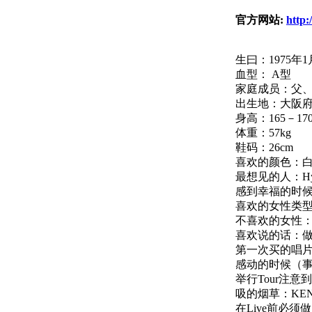
官方网站
:
http:
生曰：1975年1
血型： A型
家庭成员：父
出生地：大阪
身高：165－170
体重：57kg
鞋码：26cm
喜欢的颜色：
最想见的人：Hy
感到幸福的时
喜欢的女性类型：
不喜欢的女性
喜欢说的话：
第一次买的唱片：
感动的时候（事
举行Tour注
吸的烟草：KEN
在Live前必须