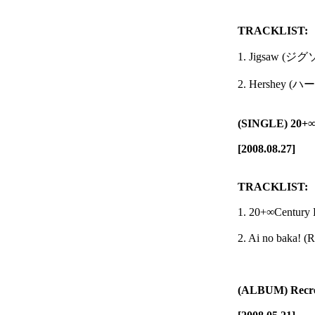
TRACKLIST:
1. Jigsaw (ジ
2. Hershey (
(SINGLE) 20+∞
[2008.08.27]
TRACKLIST:
1. 20+∞Century
2. Ai no baka! 
(ALBUM) Recre