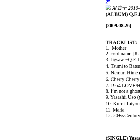
#
2
发表于 2010-6
(ALBUM) Q.E.
[2009.08.26]
TRACKLIST:
1. Mother
2. cord name [J
3. Jigsaw ~Q.E
4. Tsumi to 
5. Nemuri Him
6. Cherry C
7. 1954 LOVE/
8. I’m not a ghos
9. Yasashii U
10. Kuroi Tai
11. Maria
12. 20+∞Centur
(SINGLE) Yasas