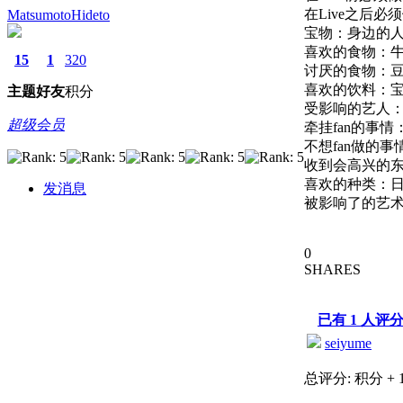
在Live之后
MatsumotoHideto
宝物：身边的
喜欢的食物：
15
1
320
讨厌的食物：
喜欢的饮料：
主题
好友
积分
受影响的艺人：M
超级会员
牵挂fan的事
不想fan做的
收到会高兴的
喜欢的种类：
发消息
被影响了的艺术家
0
SHARES
已有
1
人评
seiyume
总评分:
积分 + 