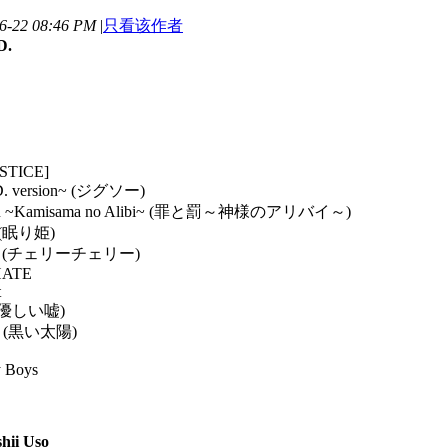
-22 08:46 PM
|
只看该作者
D.
USTICE]
.D. version~ (ジグソー)
Batsu ~Kamisama no Alibi~ (罪と罰～神様のアリバイ～)
e (眠り姫)
herry (チェリーチェリー)
HATE
t
so (優しい嘘)
you (黒い太陽)
y Boys
hii Uso