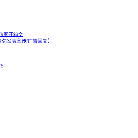
4号独家开箱文
讨论区【请勿发表宣传/广告回复】
TS