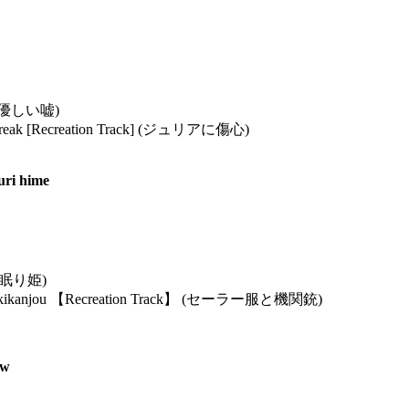
so (優しい嘘)
artbreak [Recreation Track] (ジュリアに傷心)
ri hime
e (眠り姫)
u to kikanjou 【Recreation Track】 (セーラー服と機関銃)
aw