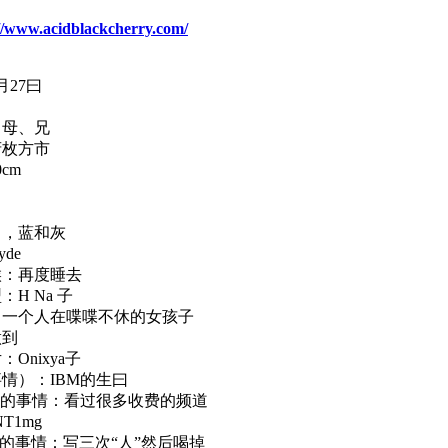
//www.acidblackcherry.com/
月27曰
、母、兄
府枚方市
cm
白，蓝和灰
de
候：再度睡去
H Na 子
：一个人在喋喋不休的女孩子
做到
Onixya子
情）：IBM的生曰
意到的事情：看过很多收费的频道
T1mg
做的事情：写三次“人”然后喝掉