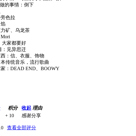
必须做的事情：倒下
人
牛旁色拉
豆馅
宝力矿、乌龙茶
ori
情：大家都要好
事情：见异思迁
东西：信、衣服、饰物
日本传统音乐，流行歌曲
：DEAD END、BOOWY
分
积分
收起
理由
+ 10
感谢分享
10
查看全部评分