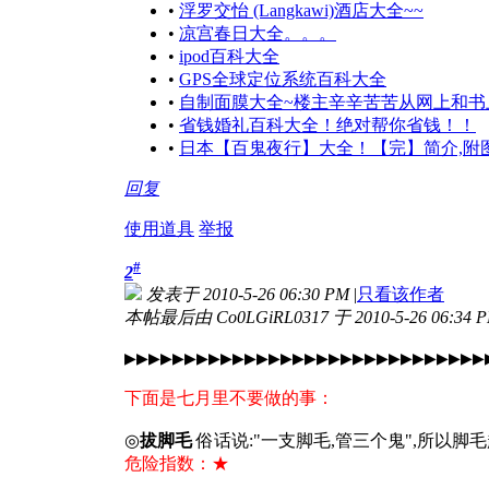
•
浮罗交怡 (Langkawi)酒店大全~~
•
凉宫春日大全。。。
•
ipod百科大全
•
GPS全球定位系统百科大全
•
自制面膜大全~楼主辛辛苦苦从网上和书
•
省钱婚礼百科大全！绝对帮你省钱！！
•
日本【百鬼夜行】大全！【完】简介,附图
回复
使用道具
举报
#
2
发表于 2010-5-26 06:30 PM
|
只看该作者
本帖最后由 Co0LGiRL0317 于 2010-5-26 06:34
▶▶▶▶▶▶▶▶▶▶▶▶▶▶▶▶▶▶▶▶▶▶▶▶▶▶▶▶▶▶
下面是七月里不要做的事：
◎
拔脚毛
俗话说:"一支脚毛,管三个鬼",所以
危险指数：★