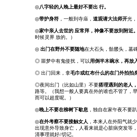
◎
八字轻的人晚上最好不要出 行。
◎
带护身符
，一般到寺庙，
道观请大法师开
光，
◎
家中亲人去世的 应常拜，神像不要放到附近
时候灵界 放的。）
◎
出门在野外不要随地
在大石头，骷髅头，墓
◎ 噩梦中有鬼侵扰，可以
用倒半木碗水，再放
◎ 出门回来，拿
毛巾或红布什么的在门外拍拍
◎夜间出门（比如山里）不要
搭理遇到的老人
路等。（我想一般人要真在外的谁也不管了，早
而可以超度呢。）
◎
晚上不要在柳树下歇息
，独自在家午夜不要趴
◎
在外考察不要接触女人
，本来人在外阳气就少
出现意外导致身亡，人看来就是心脏病突发等，
清事理就好//切记。