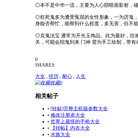
◎本不是中华一流，主要为人心阴暗面影射，碰
◎枉死鬼多为遭受冤屈的女性形象，一为厉鬼，
身能否帮忙，能帮到什么程度，多无害，但不
◎克鬼法宝 通常为开光玉饰品。此为最好，但难
关，可能会招鬼到来 门神 需为手工绘制，带
0
SHARES
大全
,
经历
,
耐心
,
人生
收藏
0
相关帖子
•
[转贴]完整主机版参数大全
•
修改注册表大全
•
世界上最怪的手枪大全
•
【转帖】内衣大全
•
水族大全