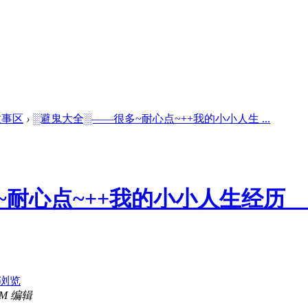
故事区
›
░避鬼大全░——很多~耐心点~++我的小小人生 ...
耐心点~++我的小小人生经历__
浏览
 PM 编辑