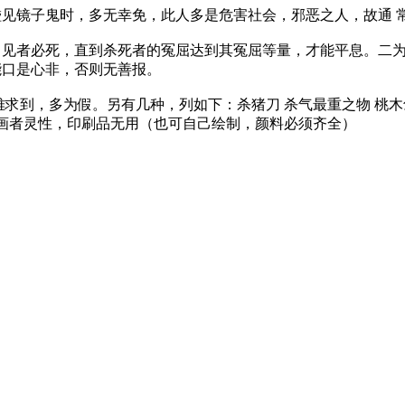
见镜子鬼时，多无幸免，此人多是危害社会，邪恶之人，故通 
见者必死，直到杀死者的冤屈达到其冤屈等量，才能平息。二为
能口是心非，否则无善报。
求到，多为假。另有几种，列如下：杀猪刀 杀气最重之物 桃木剑
有画者灵性，印刷品无用（也可自己绘制，颜料必须齐全）