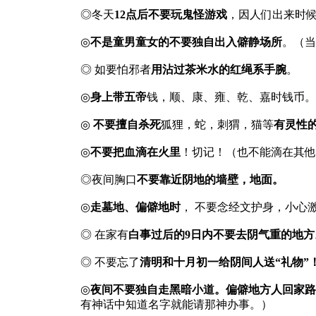
◎冬天
12点后不要玩鬼怪游戏
，因人们出来时候
◎
不是童男童女的不要独自出入僻静场所
。（当
◎ 如要怕邪者
用沾过茶米水的红绳系手腕
。
◎
身上带五帝
钱，顺、康、雍、乾、嘉时钱币。
◎
不要擅自杀死
狐狸，蛇，刺猬，猫等
有灵性
◎
不要把血滴在火里
！切记！（也不能滴在其他
◎夜间胸口
不要靠近阴地的墙壁，地面。
◎
走墓地、偏僻地时
， 不要念经文护身，小心
◎ 在家有
白事过后的9日内不要去阴气重的地方
◎ 不要忘了
清明和十月初一给阴间人送“礼物”
◎
夜间不要独自走黑暗小道。偏僻地方人回家路
有神话中知道名字就能请那神办事。）