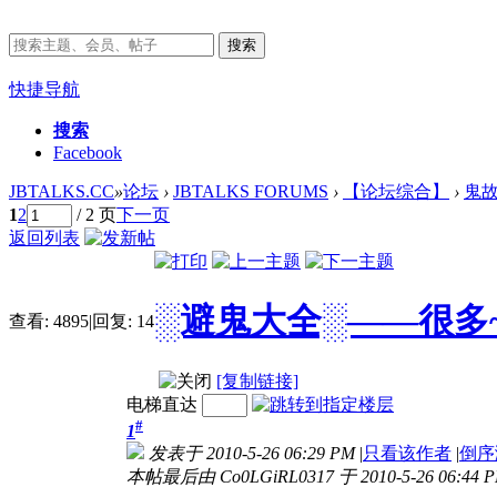
搜索
快捷导航
搜索
Facebook
JBTALKS.CC
»
论坛
›
JBTALKS FORUMS
›
【论坛综合】
›
鬼
1
2
/ 2 页
下一页
返回列表
░避鬼大全░——很多~
查看:
4895
|
回复:
14
[复制链接]
电梯直达
#
1
发表于 2010-5-26 06:29 PM
|
只看该作者
|
倒序
本帖最后由 Co0LGiRL0317 于 2010-5-26 06:44