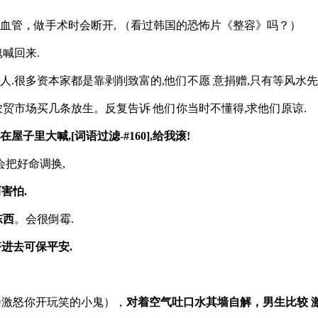
血管，做手术时会断开, （看过韩国的恐怖片《整容》吗？）
喊回来.
人.很多资本家都是靠剥削致富的,他们不愿 意捐赠,只有等风水
贸市场买几条放生。反复告诉 他们你当时不懂得,求他们原谅.
屋子里大喊,[词语过滤-#160],给我滚!
会把好命调换,
害怕.
东西
。会很倒霉.
进去可保平安.
会激怒你开玩笑的小鬼），
对着空气吐口水其墙自解，男生比较 