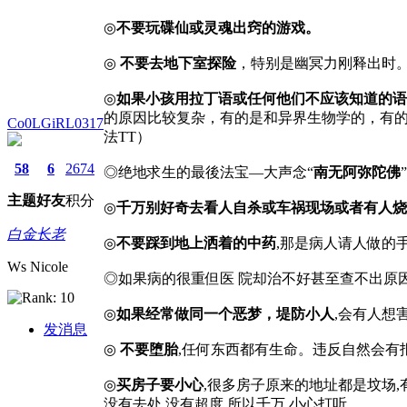
◎
不要玩碟仙或灵魂出窍的游戏。
◎
不要去地下室探险
，特别是幽冥力刚释出时
◎
如果小孩用拉丁语或任何他们不应该知道的语
的原因比较复杂，有的是和异界生物学的，有的
Co0LGiRL0317
法TT）
58
6
2674
◎绝地求生的最後法宝—大声念“
南无阿弥陀佛
主题
好友
积分
◎
千万别好奇去看人自杀或车祸现场或者有人烧
白金长老
◎
不要踩到地上洒着的中药
,那是病人请人做的
Ws Nicole
◎如果病的很重但医 院却治不好甚至查不出原
◎
如果经常做同一个恶梦，堤防小人
,会有人想害
发消息
◎
不要堕胎
,任何东西都有生命。违反自然会有
◎
买房子要小心
,很多房子原来的地址都是坟场,
没有去处,没有超度,所以千万 小心打听.