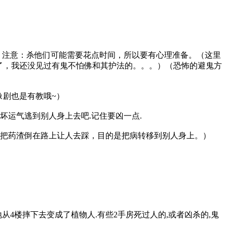
。注意：杀他们可能需要花点时间，所以要有心理准备。（这里
了，我还没见过有鬼不怕佛和其护法的。。。）（恐怖的避鬼方
的偶像剧也是有教哦~）
坏运气逃到别人身上去吧.记住要凶一点.
多人把药渣倒在路上让人去踩，目的是把病转移到别人身上。）
从4楼摔下去变成了植物人.有些2手房死过人的,或者凶杀的,鬼