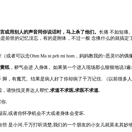
。
言或用别人的声音同你说话时，马上杀了他们。
长痛 不如短痛
是前世的记忆没忘，有的是附体，不过一般 念佛什么的就搞定
”!（或者可以念Ohm Ma ni peh mi hom，妈妈教我的~恶灵05
黄纸
，秽气会进 入身体。如果第一个进入现场那么狠狠地说3遍:
手 脚，有魔咒。结果是病人好了你却病了千万记住. （以前很
因，请快找灵界达人帮忙,
求道不求医,求医不求道.
你.
报应,或者你怀孕机会不大或者身体会变坏.
有些 是小河,千万打听清楚,我们的一个朋友的小女儿就莫名其妙地