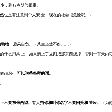
少，到12点阴气很重。
然也是有注意到个人安 全，现在的社会很危险哦。）
的动物
，后果自负。（杀生当然不好……）
的什么用具 上，如果滴上了立刻把那东西烧掉，否则一百天内
激怒鬼怪，
可以说些祭拜的话。
。
！
上不要东张西望。
有人
拍你和叫你名字不要回头和 答应。
（为