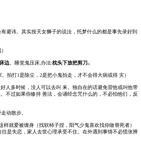
会有避讳。其实按天女狮子的说法，托梦什么的都是事先录好到
祸）
床边
。睡觉鬼压床,办法:
枕头下放把剪刀..
。拍打1是除尘，2是把小鬼拍走，才不会得大病或得 灾）
好人多时候，没人可以去叫 来。独自在的话避免背他或叫他带
。不过如果你修持 善法，会诵经念咒什么的，不必怕他们，反
旁走动散步。
，这样就爱被缠身（找软柿子捏，阳气少鬼喜欢找你做替死者）
往往是失恋，家人去世心理承受不住。在外遇到事情不必慌张辨