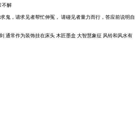
常不解
求鬼，请求见者帮忙伸冤， 请碰见者量力而行，答应前说明自
 通常作为装饰挂在床头 木匠墨盒 大智慧象征 风铃和风水有