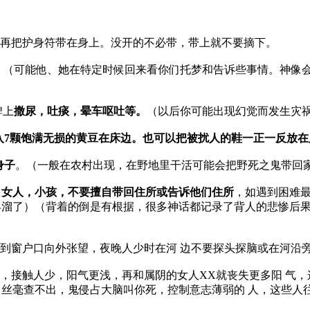
再把护身符带在身上。没开的不必带，带上就不要摘下。
。
（可能他、她在特定时候回来看你们托梦和告诉些事情。神像
碑上
撒尿，吐痰，晕车呕吐等。
（以后你可能出现幻觉而发生灾
入7颗饱满无损的黄豆在床边。也可以把被扰人的鞋一正一反放在
身子
。（一般在农村出现，在野地里干活可能会把野死之鬼带回家
，女人，小孩，不要擅自带回住所或告诉他们住所
，如遇到困难最
溜了）（背着的倒是有根据，很多神话都记录了背人的悲惨后果
到窗户口向外张望，夜晚人少时在河 边不要探头探脑或在河沿
，接触人少，阳气更浅，再和属阴的女人XX就丧失更多阳 气
丝毫查不出，鬼侵占大脑叫你死，控制意志薄弱的 人，这些人