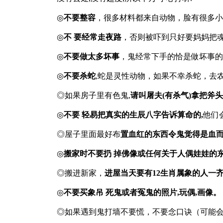
◎
不要整容
，很多材料都来自动物，脸有很多小
◎
不 要经常走夜路
，否则被吓到只好要妈妈把魂
◎
不要做太多坏事
，鬼经常下手的恰是做坏事的
◎
不要杀蛇
,蛇是灵性动物，如果不幸杀蛇，去农
◎如果房子里有色鬼,
请叫屠夫(有杀气)拿把斧头在
◎
不要 轻易把真实的生辰八字告诉算命的,
他们
◎屋子里面最好布
置血红的东西令鬼觉得是血而
◎
搬家时不要扔 掉佛像或任何关于人偶娃娃的
◎搬进新家，
进屋当天要有12生肖属象的人一齐
◎
不要买象吊 死鬼或者冤鬼的照片,玩偶,画像。
◎如果遇到鬼打墙不要慌，不要念口诀（可能