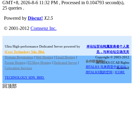
GMT+8, 2026-8-6 11:32 PM
, Processed in 0.104793 second(s),
25 queries .
Powered by
Discuz!
X2.5
© 2001-2012
Comsenz Inc.
Ultra High-performance Dedicated Server powered by
本论坛言论纯属发表者个人意
iCore Technology Sdn. Bhd.
见，与本论坛立场无关
Domain Registration
|
Web Hosting
|
Email Hosting
|
Copyright © 2003-2012
合作联盟网站:
Forum Hosting
|
ECShop Hosting
|
Dedicated Server
|
JBTALKS.CC All Rights
JBTALKS 马来西亚中文论坛
|
Colocation Services
Reserved
JBTALKS我的空间
|
ICORE
TECHNOLOGY SDN. BHD.
回顶部