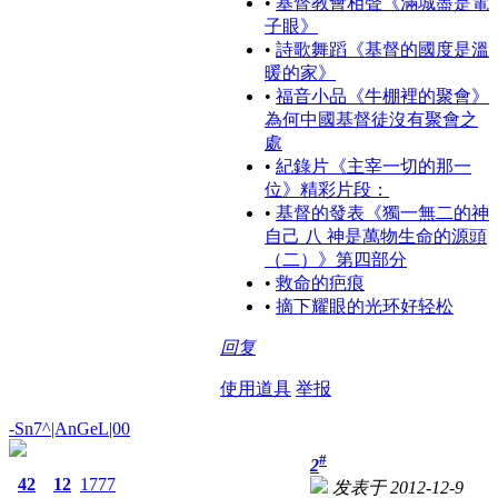
•
基督教會相聲《滿城盡是電
子眼》
•
詩歌舞蹈《基督的國度是溫
暖的家》
•
福音小品《牛棚裡的聚會》
為何中國基督徒沒有聚會之
處
•
紀​​錄片《主宰一切的那一
位》精彩片段：
•
基督的發表《獨一無二的神
自己 八 神是萬物生命的源頭
（二）》第四部分
•
救命的疤痕
•
摘下耀眼的光环好轻松
回复
使用道具
举报
-Sn7^|AnGeL|00
#
2
42
12
1777
发表于 2012-12-9