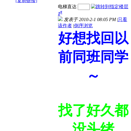
[复制链接]
电梯直达
#
1
发表于 2010-2-1 08:05 PM
|
只看
该作者
|
倒序浏览
好想找回以
前同班同学
～
找了好久都
没头绪