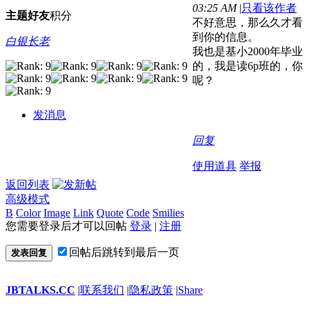
03:25 AM
|
只看该作者
主题
好友
积分
不好意思，那么久才看
到你的信息。
白银长老
我也是基小2000年毕业
的，我是读6p班的，你
呢？
发消息
回复
使用道具
举报
返回列表
高级模式
B
Color
Image
Link
Quote
Code
Smilies
您需要登录后才可以回帖
登录
|
注册
回帖后跳转到最后一页
发表回复
JBTALKS.CC
|
联系我们
|
隐私政策
|
Share