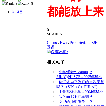
都能放上来
发消息
0
SHARES
Chung
,
Hwa
,
Presbyterian
,
SJK
,
基督
收藏
0
相关帖子
•
小学聚会!!!warning!!
SJK(C)PU SZE - 2005年毕业
•
你们认为立敬真的喜欢美慧
吗？（SJK（C）PULAI）
•
中化基督小学 - 2004年毕业
•
我的面书不在单调咯...
•
女兒的婚姻誰作主？