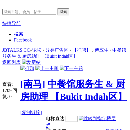
搜索
快捷导航
搜索
Facebook
JBTALKS.CC
»
论坛
›
分类广告区
›
【征聘】
›
侍应生
›
中餐馆
服务生 & 厨房助理 【Bukit Indah区】
返回列表
[南马]
中餐馆服务生 & 厨
查看:
1709
|
回
房助理 【Bukit Indah区】
复:
0
[复制链接]
电梯直达
#
1