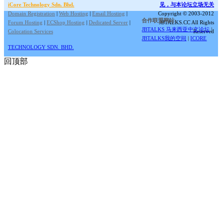
iCore Technology Sdn. Bhd.
见，与本论坛立场无关
Domain Registration
|
Web Hosting
|
Email Hosting
|
Copyright © 2003-2012
合作联盟网站:
Forum Hosting
|
ECShop Hosting
|
Dedicated Server
|
JBTALKS.CC All Rights
JBTALKS 马来西亚中文论坛
|
Colocation Services
Reserved
JBTALKS我的空间
|
ICORE
TECHNOLOGY SDN. BHD.
回顶部