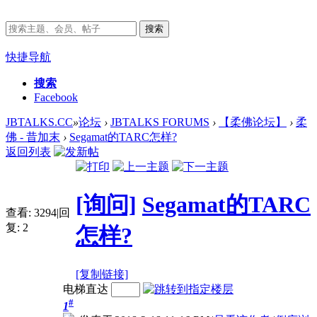
搜索
快捷导航
搜索
Facebook
JBTALKS.CC
»
论坛
›
JBTALKS FORUMS
›
【柔佛论坛】
›
柔
佛 - 昔加末
›
Segamat的TARC怎样?
返回列表
[询问]
Segamat的TARC
查看:
3294
|
回
复:
2
怎样?
[复制链接]
电梯直达
#
1