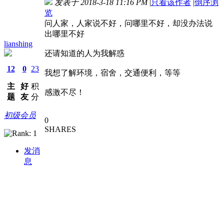
发表于 2018-3-18 11:16 PM
|
只看该作者
|
倒序浏
览
问人家，人家说不好，问哪里不好，却没办法说
出哪里不好
lianshing
还请知道的人为我解惑
12
0
23
我想了解环境，宿舍，交通便利，等等
主
好
积
感激不尽！
题
友
分
初级会员
0
SHARES
发消
息