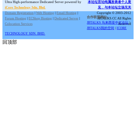
Ultra High-performance Dedicated Server powered by
本论坛言论纯属发表者个人意
iCore Technology Sdn. Bhd.
见，与本论坛立场无关
Domain Registration
|
Web Hosting
|
Email Hosting
|
Copyright © 2003-2012
合作联盟网站:
Forum Hosting
|
ECShop Hosting
|
Dedicated Server
|
JBTALKS.CC All Rights
JBTALKS 马来西亚中文论坛
|
Colocation Services
Reserved
JBTALKS我的空间
|
ICORE
TECHNOLOGY SDN. BHD.
回顶部