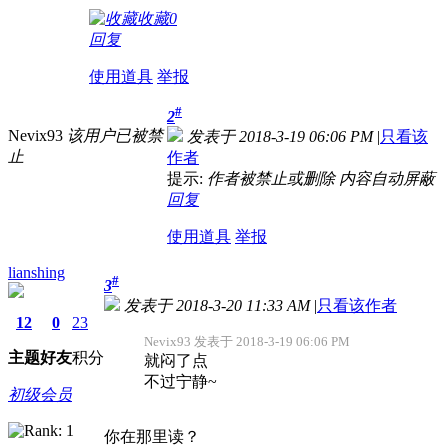
收藏
0
回复
使用道具
举报
#
2
Nevix93
该用户已被禁
发表于 2018-3-19 06:06 PM
|
只看该
止
作者
提示:
作者被禁止或删除 内容自动屏蔽
回复
使用道具
举报
lianshing
#
3
发表于 2018-3-20 11:33 AM
|
只看该作者
12
0
23
Nevix93 发表于 2018-3-19 06:06 PM
主题
好友
积分
就闷了点
不过宁静~
初级会员
你在那里读？