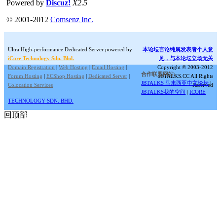
Powered by
Discuz!
X2.5
© 2001-2012
Comsenz Inc.
Ultra High-performance Dedicated Server powered by
本论坛言论纯属发表者个人意
iCore Technology Sdn. Bhd.
见，与本论坛立场无关
Domain Registration
|
Web Hosting
|
Email Hosting
|
Copyright © 2003-2012
合作联盟网站:
Forum Hosting
|
ECShop Hosting
|
Dedicated Server
|
JBTALKS.CC All Rights
JBTALKS 马来西亚中文论坛
|
Colocation Services
Reserved
JBTALKS我的空间
|
ICORE
TECHNOLOGY SDN. BHD.
回顶部