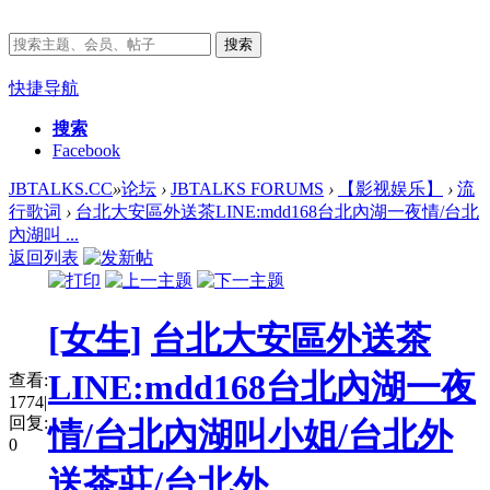
搜索
快捷导航
搜索
Facebook
JBTALKS.CC
»
论坛
›
JBTALKS FORUMS
›
【影视娱乐】
›
流
行歌词
›
台北大安區外送茶LINE:mdd168台北內湖一夜情/台北
內湖叫 ...
返回列表
[女生]
台北大安區外送茶
LINE:mdd168台北內湖一夜
查看:
1774
|
回复:
情/台北內湖叫小姐/台北外
0
送茶莊/台北外...