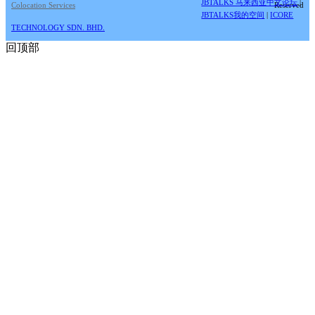
JBTALKS 马来西亚中文论坛
|
Colocation Services
Reserved
JBTALKS我的空间
|
ICORE
TECHNOLOGY SDN. BHD.
回顶部