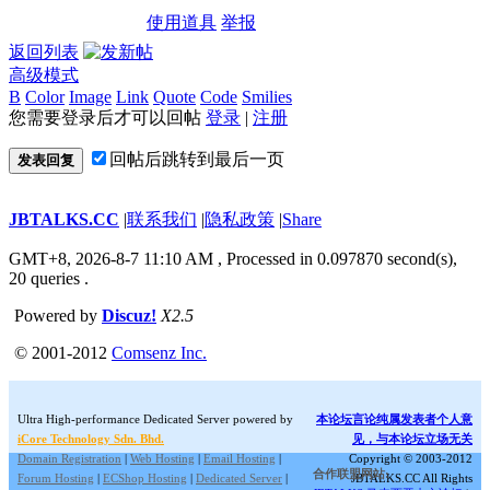
使用道具
举报
返回列表
高级模式
B
Color
Image
Link
Quote
Code
Smilies
您需要登录后才可以回帖
登录
|
注册
回帖后跳转到最后一页
发表回复
JBTALKS.CC
|
联系我们
|
隐私政策
|
Share
GMT+8, 2026-8-7 11:10 AM
, Processed in 0.097870 second(s),
20 queries .
Powered by
Discuz!
X2.5
© 2001-2012
Comsenz Inc.
Ultra High-performance Dedicated Server powered by
本论坛言论纯属发表者个人意
iCore Technology Sdn. Bhd.
见，与本论坛立场无关
Domain Registration
|
Web Hosting
|
Email Hosting
|
Copyright © 2003-2012
合作联盟网站:
Forum Hosting
|
ECShop Hosting
|
Dedicated Server
|
JBTALKS.CC All Rights