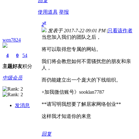
回复
使用道具
举报
#
2
发表于 2017-7-22 09:01 PM
|
只看该作者
当您加入我们的团队之后，
wen7824
将可以取得您专属的网站。
4
0
54
我们将会教您如何不需骚扰您的朋友和亲
主题
好友
积分
人，
中级会员
而仍能建立出一个庞大的下线组织。
+加我微信账号》sooklan7787
**请写明我想要了解居家网络创业**
发消息
这样我才知道你的来意
回复