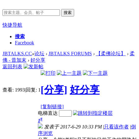
搜索
快捷导航
搜索
Facebook
JBTALKS.CC
»
论坛
›
JBTALKS FORUMS
›
【柔佛论坛】
›
柔
佛 - 昔加末
›
好分享
返回列表
[分享]
好分享
查看:
1993
|
回复:
1
[复制链接]
电梯直达
#
1
发表于 2017-6-29 10:33 PM
|
只看该作者
|
倒
序浏览