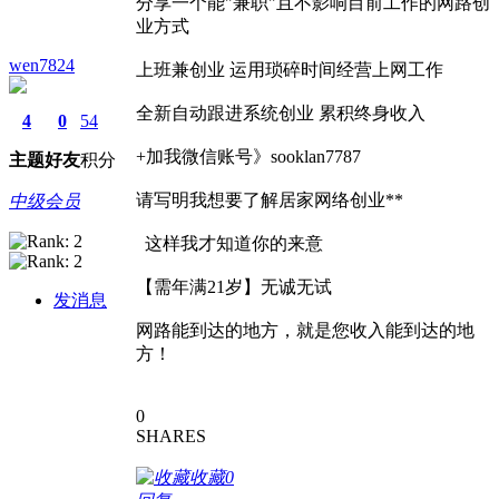
分享一个能"兼职"且不影响目前工作的网路创
业方式
wen7824
上班兼创业 运用琐碎时间经营上网工作
全新自动跟进系统创业 累积终身收入
4
0
54
+加我微信账号》sooklan7787
主题
好友
积分
请写明我想要了解居家网络创业**
中级会员
这样我才知道你的来意
【需年满21岁】无诚无试
发消息
网路能到达的地方，就是您收入能到达的地
方！
0
SHARES
收藏
0