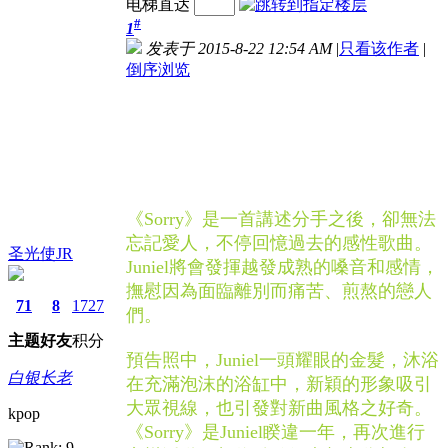
电梯直达
#
1
发表于 2015-8-22 12:54 AM
|
只看该作者
|
倒序浏览
《Sorry》是一首講述分手之後，卻無法
忘記愛人，不停回憶過去的感性歌曲。
圣光使JR
Juniel將會發揮越發成熟的嗓音和感情，
撫慰因為面臨離別而痛苦、煎熬的戀人
71
8
1727
們。
主题
好友
积分
預告照中，Juniel一頭耀眼的金髮，沐浴
白银长老
在充滿泡沫的浴缸中，新穎的形象吸引
大眾視線，也引發對新曲風格之好奇。
kpop
《Sorry》是Juniel睽違一年，再次進行