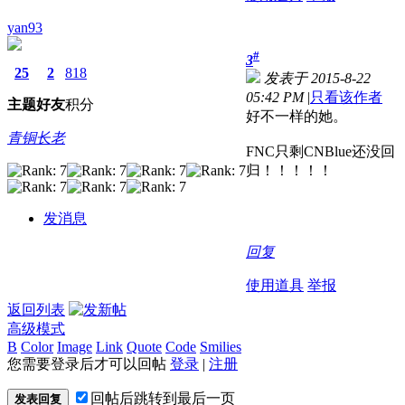
yan93
#
3
25
2
818
发表于 2015-8-22
05:42 PM
|
只看该作者
主题
好友
积分
好不一样的她。
青铜长老
FNC只剩CNBlue还没回
归！！！！！
发消息
回复
使用道具
举报
返回列表
高级模式
B
Color
Image
Link
Quote
Code
Smilies
您需要登录后才可以回帖
登录
|
注册
回帖后跳转到最后一页
发表回复