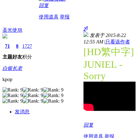
回复
使用道具
举报
#
2
圣光使JR
发表于 2015-8-22
12:55 AM
|
只看该作者
71
8
1727
[HD繁中字]
主题
好友
积分
JUNIEL -
白银长老
Sorry
kpop
发消息
回复
使用道具
举报