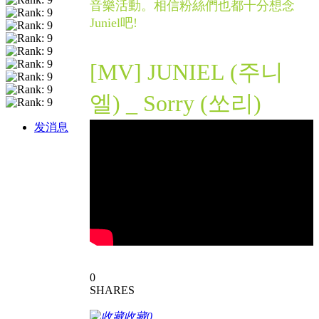
音樂活動。相信粉絲們也都十分想念
Juniel吧!
[MV] JUNIEL (주니
엘) _ Sorry (쏘리)
发消息
0
SHARES
收藏
0