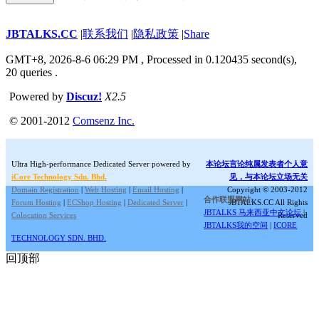
JBTALKS.CC
|
联系我们
|
隐私政策
|
Share
GMT+8, 2026-8-6 06:29 PM
, Processed in 0.120435 second(s),
20 queries .
Powered by
Discuz!
X2.5
© 2001-2012
Comsenz Inc.
Ultra High-performance Dedicated Server powered by
本论坛言论纯属发表者个人意
iCore Technology Sdn. Bhd.
见，与本论坛立场无关
Domain Registration
|
Web Hosting
|
Email Hosting
|
Copyright © 2003-2012
合作联盟网站:
Forum Hosting
|
ECShop Hosting
|
Dedicated Server
|
JBTALKS.CC All Rights
JBTALKS 马来西亚中文论坛
|
Colocation Services
Reserved
JBTALKS我的空间
|
ICORE
TECHNOLOGY SDN. BHD.
回顶部