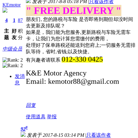
发表于 2017-8-8 05:18 PM
|
只看该作者
KEmotor
" FREE DELIVERY "
朋友们, 您的路税与车险 是否即将到期但却没时间
4
1
87
去更新及排队呢？
主
好
积
如果是，我们能为您服务,更新路税与车险无需车
题
友
分
卡，让我们为您计算您需缴付的费用，
处理好了保单路税还能送到您府上;一切服务无需排
中级会员
队等待，省时,省钱;以及快捷。
012-330 0425
有兴趣者请联系
K&E Motor Agency
发消
Email: kemotor88
@gmail.com
息
回复
使用道具
举报
#
92
发表于 2017-8-15 03:14 PM
|
只看该作者