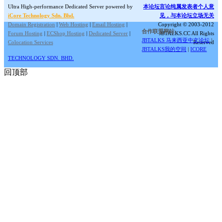
Ultra High-performance Dedicated Server powered by
本论坛言论纯属发表者个人意
iCore Technology Sdn. Bhd.
见，与本论坛立场无关
Domain Registration
|
Web Hosting
|
Email Hosting
|
Copyright © 2003-2012
合作联盟网站:
Forum Hosting
|
ECShop Hosting
|
Dedicated Server
|
JBTALKS.CC All Rights
JBTALKS 马来西亚中文论坛
|
Colocation Services
Reserved
JBTALKS我的空间
|
ICORE
TECHNOLOGY SDN. BHD.
回顶部