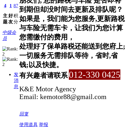
朋友们, 您的路税与车险 是否即将
4
1
87
到期但却没时间去更新及排队呢？
主
好
积
如果是，我们能为您服务,更新路税
题
友
分
与车险无需车卡，让我们为您计算
中级会
您需缴付的费用，
员
处理好了保单路税还能送到您府上;
一切服务无需排队等待，省时,省
钱;以及快捷。
012-330 0425
有兴趣者请联系
发
消
息
K&E Motor Agency
Email: kemotor88
@gmail.com
回复
使用道具
举报