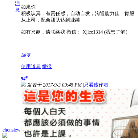
消
如果你
息
积极认真，有责任感，自动自发，沟通能力佳，肯服
从上司，配合团队达到业绩
如有兴趣，请联络我 微信： Xjlee1314 (我想了解）
回复
使用道具
举报
#
94
发表于 2017-9-3 09:45 PM
|
只看该作者
chensiew