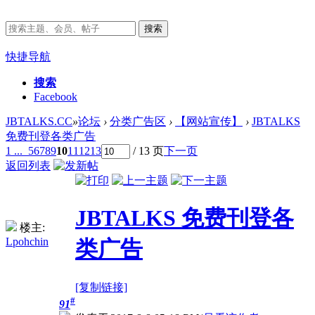
搜索
快捷导航
搜索
Facebook
JBTALKS.CC
»
论坛
›
分类广告区
›
【网站宣传】
›
JBTALKS
免费刊登各类广告
1 ...
5
6
7
8
9
10
11
12
13
/ 13 页
下一页
返回列表
JBTALKS 免费刊登各
楼主:
Lpohchin
类广告
[复制链接]
#
91