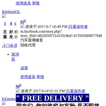
使用道具
举报
BigStoreOL
#
95
1
0
4
发表于 2017-9-7 10:49 PM
|
只看该作者
m.facebook.com/story.php?
主
好
积
story_fbid=482205972141191&id=473505069677948
题
友
分
汽车玻璃修复
招收代理
入门会员
发消
息
回复
使用道具
举报
#
96
发表于 2017-9-14 01:31 PM
|
只看该作者
" FREE DELIVERY "
KEmotor