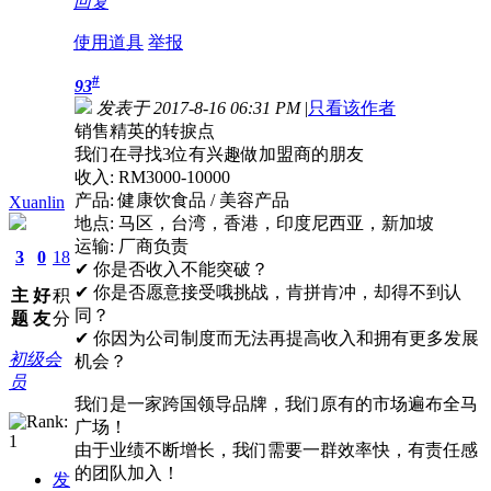
回复
使用道具
举报
#
93
发表于 2017-8-16 06:31 PM
|
只看该作者
销售精英的转捩点
我们在寻找3位有兴趣做加盟商的朋友
收入: RM3000-10000
产品: 健康饮食品 / 美容产品
Xuanlin
地点: 马区，台湾，香港，印度尼西亚，新加坡
运输: 厂商负责
3
0
18
✔ 你是否收入不能突破？
✔ 你是否愿意接受哦挑战，肯拼肯冲，却得不到认
主
好
积
同？
题
友
分
✔ 你因为公司制度而无法再提高收入和拥有更多发展
初级会
机会？
员
我们是一家跨国领导品牌，我们原有的市场遍布全马
广场！
由于业绩不断增长，我们需要一群效率快，有责任感
的团队加入！
发