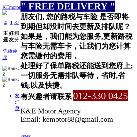
" FREE DELIVERY "
KEmotor
朋友们, 您的路税与车险 是否即将
4
1
87
到期但却没时间去更新及排队呢？
主
好
积
如果是，我们能为您服务,更新路税
题
友
分
与车险无需车卡，让我们为您计算
中级会
您需缴付的费用，
员
处理好了保单路税还能送到您府上;
一切服务无需排队等待，省时,省
钱;以及快捷。
012-330 0425
有兴趣者请联系
发
消
息
K&E Motor Agency
Email: kemotor88
@gmail.com