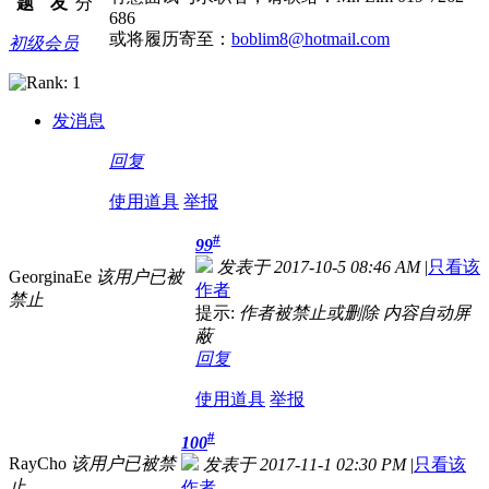
题
友
分
686
或将履历寄至：
boblim8@hotmail.com
初级会员
发消息
回复
使用道具
举报
#
99
发表于 2017-10-5 08:46 AM
|
只看该
GeorginaEe
该用户已被
作者
禁止
提示:
作者被禁止或删除 内容自动屏
蔽
回复
使用道具
举报
#
100
RayCho
该用户已被禁
发表于 2017-11-1 02:30 PM
|
只看该
止
作者