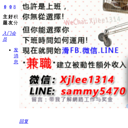
0
0
8
主
好
积
题
友
分
入门会
员
发
消
息
回复