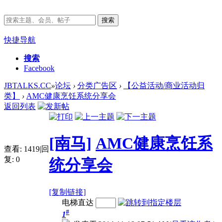
搜索
快捷导航
搜索
Facebook
JBTALKS.CC
»
论坛
›
分类广告区
›
【公益活动/商业活动归
类】
›
AMC健康烹饪系统分享会
返回列表
[南马]
AMC健康烹饪系
查看:
1419
|
回
复:
0
统分享会
[复制链接]
电梯直达
#
1