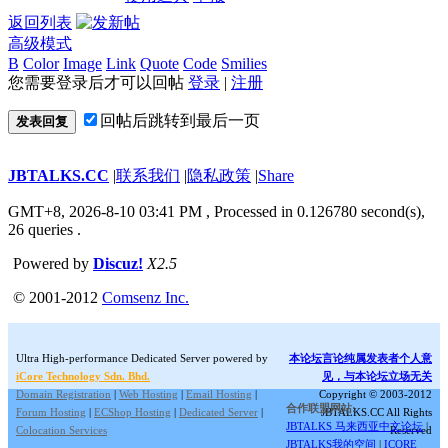
返回列表
高级模式
B
Color
Image
Link
Quote
Code
Smilies
您需要登录后才可以回帖
登录
|
注册
回帖后跳转到最后一页
发表回复
JBTALKS.CC
|
联系我们
|
隐私政策
|
Share
GMT+8, 2026-8-10 03:41 PM
, Processed in 0.126780 second(s),
26 queries .
Powered by
Discuz!
X2.5
© 2001-2012
Comsenz Inc.
Ultra High-performance Dedicated Server powered by
本论坛言论纯属发表者个人意
iCore Technology Sdn. Bhd.
见，与本论坛立场无关
Domain Registration
|
Web Hosting
|
Email Hosting
|
Copyright © 2003-2012
合作联盟网站:
Forum Hosting
|
ECShop Hosting
|
Dedicated Server
|
JBTALKS.CC All Rights
JBTALKS 马来西亚中文论坛
|
Colocation Services
Reserved
JBTALKS我的空间
|
ICORE