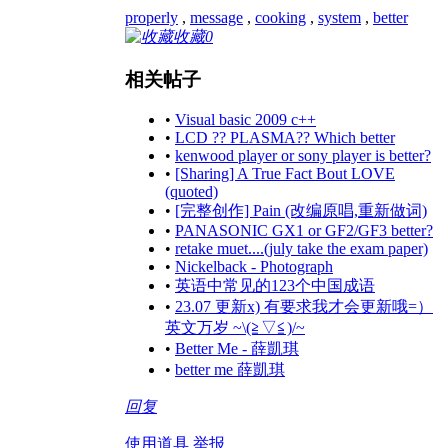
properly
,
message
,
cooking
,
system
,
better
收藏
0
相关帖子
•
Visual basic 2009 c++
•
LCD ?? PLASMA?? Which better
•
kenwood player or sony player is better?
•
[Sharing] A True Fact Bout LOVE
(quoted)
•
[完整创作] Pain (改编原唱,重新做词)
•
PANASONIC GX1 or GF2/GF3 better?
•
retake muet....(july take the exam paper)
•
Nickelback - Photograph
•
英语中常见的123个中国成语
•
23.07 更新x) 有要求我才会更新哦=）
英文万岁 ~\(≧▽≦)/~
•
Better Me - 薛凱琪
•
better me 薛凱琪
回复
使用道具
举报