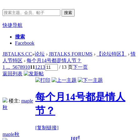
搜索
快捷导航
搜索
Facebook
JBTALKS.CC
»
论坛
›
JBTALKS FORUMS
›
【论坛特区】
›
情
人节特区
›
每个月14号都是情人节？
1 ...
5
6
7
8
9
10
11
12
13
/ 13 页
下一页
返回列表
每个月14号都是情人
楼主:
maple
秋
节？
[复制链接]
maple秋
#
101