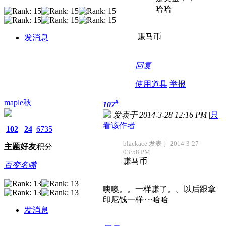
哈哈
赚马币
发消息
回复
使用道具
举报
maple秋
#
107
发表于 2014-3-28 12:16 PM
|
只
看该作者
102
24
6735
blackace 发表于 2014-3-27
主题
好友
积分
03:58 PM
赚马币
百变名嘴
噢噢。。一样赚了。。以后跟拿
印尼钱一样~~哈哈
发消息