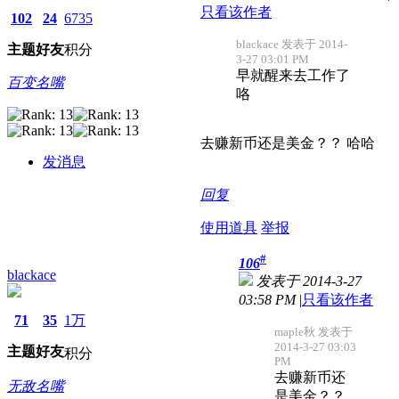
只看该作者
102
24
6735
blackace 发表于 2014-
主题
好友
积分
3-27 03:01 PM
早就醒来去工作了
百变名嘴
咯
去赚新币还是美金？？ 哈哈
发消息
回复
使用道具
举报
#
106
blackace
发表于 2014-3-27
03:58 PM
|
只看该作者
71
35
1万
maple秋 发表于
2014-3-27 03:03
主题
好友
积分
PM
去赚新币还
无敌名嘴
是美金？？