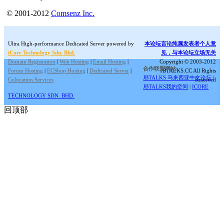
© 2001-2012
Comsenz Inc.
Ultra High-performance Dedicated Server powered by
本论坛言论纯属发表者个人意
iCore Technology Sdn. Bhd.
见，与本论坛立场无关
Domain Registration
|
Web Hosting
|
Email Hosting
|
Copyright © 2003-2012
合作联盟网站:
Forum Hosting
|
ECShop Hosting
|
Dedicated Server
|
JBTALKS.CC All Rights
JBTALKS 马来西亚中文论坛
|
Colocation Services
Reserved
JBTALKS我的空间
|
ICORE
TECHNOLOGY SDN. BHD.
回顶部