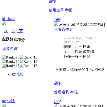
回复
使用道具
举报
blackace
#
108
发表于 2014-3-28 12:32 PM
|
只看该作者
71
35
1万
maple秋 发表于 2014-3-
主题
好友
积分
28 12:16 PM
噢噢。。一样赚
无敌名嘴
了。。以后跟拿印
尼钱一样~~哈哈
不要咯，这样子的生活很难咯
发消息
回复
使用道具
举报
maple秋
#
109
发表于 2014-3-28 03:16 PM
|