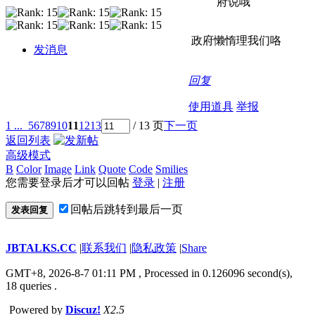
府说哦
政府懒惰理我们咯
发消息
回复
使用道具
举报
1 ...
5
6
7
8
9
10
11
12
13
/ 13 页
下一页
返回列表
高级模式
B
Color
Image
Link
Quote
Code
Smilies
您需要登录后才可以回帖
登录
|
注册
回帖后跳转到最后一页
发表回复
JBTALKS.CC
|
联系我们
|
隐私政策
|
Share
GMT+8, 2026-8-7 01:11 PM
, Processed in 0.126096 second(s),
18 queries .
Powered by
Discuz!
X2.5