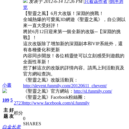
发表于 2012-6-14 12:26 PM
|
只看该作者
|
倒序浏
览
【聖靈之風】6月大改版！深淵的挑戰！
全城熱爆的可愛風3D網遊《聖靈之風》，自公測以
來一直大受好評！
將於6月12日迎來第一個全新的改版─【深淵的挑
戰】！
這次改版除了增加新的深淵副本和VIP系統外，還
有各種優化和更新
內容同步開放！各位精靈使可以立刻感受到遊戲的
全面性革新！
想了解這次的改版的詳情內容。請馬上到活動頁及
官方網站查詢。
《聖靈之風》改版活動頁：
小書
http://slevent.funmily.com/20120611_chevent/
《聖靈之風》官方網站：
http://sl.funmily.com/
《聖靈之風》Facebook粉絲團：
109
5
2723
http://www.facebook.com/sl.funmily
主
好
积分
题
友
0
SHARES
白金长老