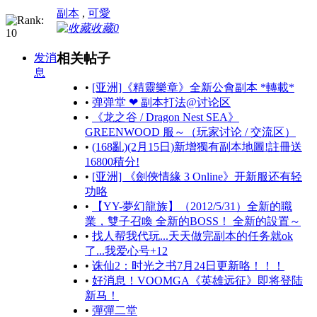
副本
,
可愛
收藏
0
相关帖子
发消
息
•
[亚洲]《精靈樂章》全新公會副本 *轉載*
•
弹弹堂 ❤ 副本打法@讨论区
•
《龙之谷 / Dragon Nest SEA》
GREENWOOD 服～（玩家讨论 / 交流区）
•
(168亂)(2月15日)新增獨有副本地圖!註冊送
16800積分!
•
[亚洲] 《劍俠情緣 3 Online》开新服还有轻
功咯
•
【YY-夢幻龍族】（2012/5/31）全新的職
業，雙子召喚 全新的BOSS！ 全新的設置～
•
找人帮我代玩...天天做完副本的任务就ok
了...我爱心号+12
•
诛仙2：时光之书7月24日更新咯！！！
•
好消息！VOOMGA《英雄远征》即将登陆
新马！
•
彈彈二堂