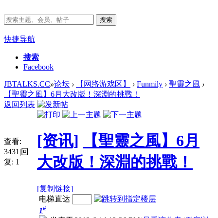
搜索
快捷导航
搜索
Facebook
JBTALKS.CC
»
论坛
›
【网络游戏区】
›
Funmily
›
聖靈之風
›
【聖靈之風】6月大改版！深淵的挑戰！
返回列表
[资讯]
【聖靈之風】6月
查看:
3431
|
回
大改版！深淵的挑戰！
复:
1
[复制链接]
电梯直达
#
1