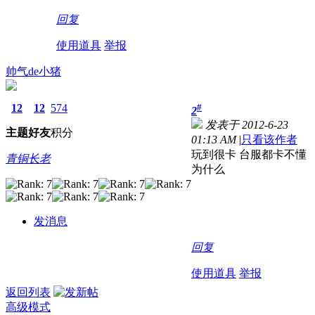
回复
使用道具
举报
帅气de小猪
12
12
574
#
2
发表于 2012-6-23
主题
好友
积分
01:13 AM
|
只看该作者
玩到很卡
台服都卡不懂
青铜长老
为什么
发消息
回复
使用道具
举报
返回列表
高级模式