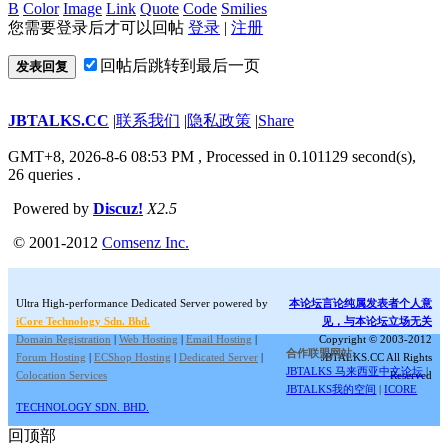
B
Color
Image
Link
Quote
Code
Smilies
您需要登录后才可以回帖
登录
|
注册
回帖后跳转到最后一页
发表回复
JBTALKS.CC
|
联系我们
|
隐私政策
|
Share
GMT+8, 2026-8-6 08:53 PM
, Processed in 0.101129 second(s),
26 queries .
Powered by
Discuz!
X2.5
© 2001-2012
Comsenz Inc.
Ultra High-performance Dedicated Server powered by
本论坛言论纯属发表者个人意
iCore Technology Sdn. Bhd.
见，与本论坛立场无关
Domain Registration
|
Web Hosting
|
Email Hosting
|
Copyright © 2003-2012
合作联盟网站:
Forum Hosting
|
ECShop Hosting
|
Dedicated Server
|
JBTALKS.CC All Rights
JBTALKS 马来西亚中文论坛
|
Colocation Services
Reserved
JBTALKS我的空间
|
ICORE
TECHNOLOGY SDN. BHD.
回顶部