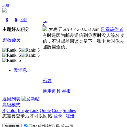
308
8
6
347
#
7
主题
好友
积分
发表于 2014-7-2 02:52 AM
|
只看该作者
有时是因为邮差送信到你家时没人签名收
超级会员
信，不过邮差因该会留下一张卡片叫你去
邮政局拿信。
发消息
回复
使用道具
举报
返回列表
高级模式
B
Color
Image
Link
Quote
Code
Smilies
您需要登录后才可以回帖
登录
|
注册
回帖后跳转到最后一页
发表回复