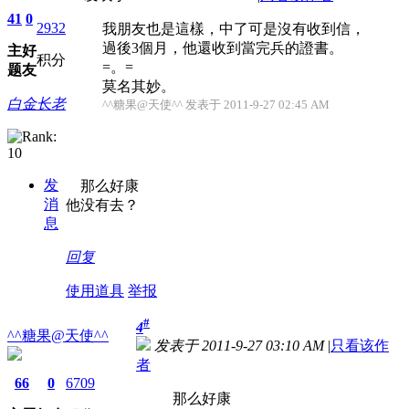
41
0
2932
我朋友也是這樣，中了可是沒有收到信，
過後3個月，他還收到當完兵的證書。
主
好
积分
=。=
题
友
莫名其妙。
白金长老
^^糖果@天使^^ 发表于 2011-9-27 02:45 AM
发
那么好康
消
他没有去？
息
回复
使用道具
举报
#
4
^^糖果@天使^^
发表于 2011-9-27 03:10 AM
|
只看该作
者
66
0
6709
那么好康