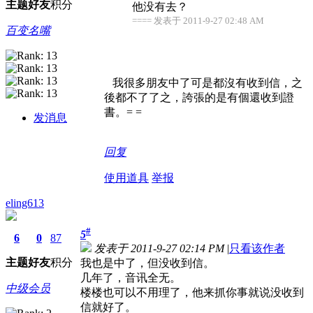
主题
好友
积分
他没有去？
==== 发表于 2011-9-27 02:48 AM
百变名嘴
我很多朋友中了可是都沒有收到信，之
後都不了了之，誇張的是有個還收到證
書。= =
发消息
回复
使用道具
举报
eling613
#
5
6
0
87
发表于 2011-9-27 02:14 PM
|
只看该作者
主题
好友
积分
我也是中了，但没收到信。
几年了，音讯全无。
中级会员
楼楼也可以不用理了，他来抓你事就说没收到
信就好了。