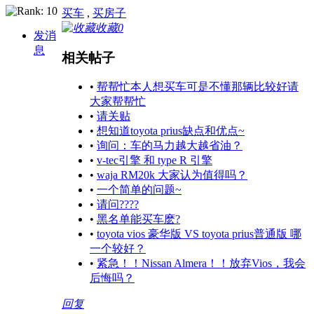
买车
,
买房子
收藏
0
发消
息
相关帖子
•
帮帮忙本人想买车可是不懂那辆比较好请
大家帮帮忙
•
请关贴
•
想知道toyota prius缺点和优点~
•
询问：车的马力越大越省油？
•
v-tec引擎 和 type R 引擎
•
waja RM20k 大家认为值得吗？
•
一个简单的问题~
•
请问????
•
黑名单能买车麽?
•
toyota vios 豪华版 VS toyota prius普通版 哪
一个较好？
•
紧急！！Nissan Almera！！放弃Vios，我会
后悔吗？
回复