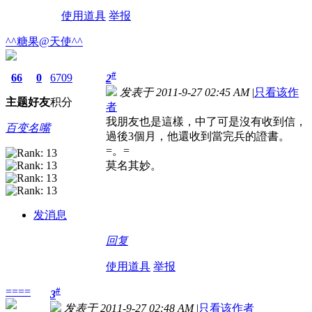
使用道具
举报
^^糖果@天使^^
#
66
0
6709
2
发表于 2011-9-27 02:45 AM
|
只看该作
主题
好友
积分
者
我朋友也是這樣，中了可是沒有收到信，
百变名嘴
過後3個月，他還收到當完兵的證書。
=。=
莫名其妙。
发消息
回复
使用道具
举报
====
#
3
发表于 2011-9-27 02:48 AM
|
只看该作者