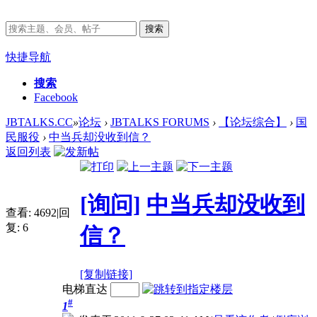
搜索
快捷导航
搜索
Facebook
JBTALKS.CC
»
论坛
›
JBTALKS FORUMS
›
【论坛综合】
›
国
民服役
›
中当兵却没收到信？
返回列表
[询问]
中当兵却没收到
查看:
4692
|
回
复:
6
信？
[复制链接]
电梯直达
#
1