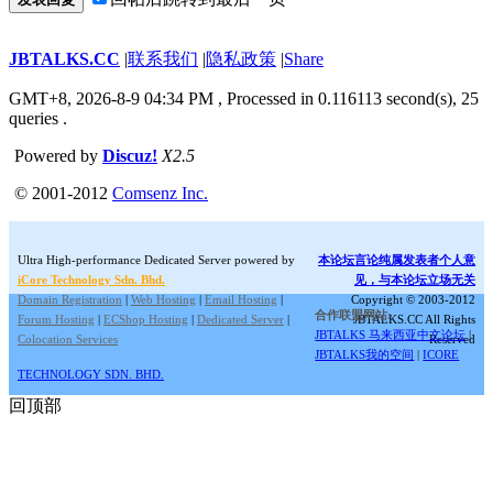
JBTALKS.CC
|
联系我们
|
隐私政策
|
Share
GMT+8, 2026-8-9 04:34 PM
, Processed in 0.116113 second(s), 25
queries .
Powered by
Discuz!
X2.5
© 2001-2012
Comsenz Inc.
Ultra High-performance Dedicated Server powered by
本论坛言论纯属发表者个人意
iCore Technology Sdn. Bhd.
见，与本论坛立场无关
Domain Registration
|
Web Hosting
|
Email Hosting
|
Copyright © 2003-2012
合作联盟网站:
Forum Hosting
|
ECShop Hosting
|
Dedicated Server
|
JBTALKS.CC All Rights
JBTALKS 马来西亚中文论坛
|
Colocation Services
Reserved
JBTALKS我的空间
|
ICORE
TECHNOLOGY SDN. BHD.
回顶部