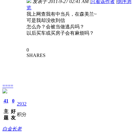
发表于 2011-9-27 02:41 AM
|
只看该作者
|
倒序浏
览
我上网查我有中当兵，在森美兰~
可是我却没收到信
怎么办？会被当做逃兵吗？
以后买车或买房子会有麻烦吗？
0
SHARES
====
41
0
2932
主
好
积分
题
友
白金长老