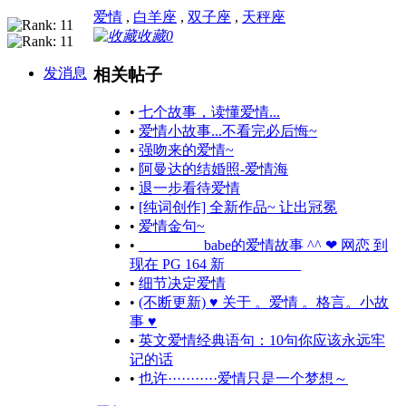
爱情
,
白羊座
,
双子座
,
天秤座
收藏
0
相关帖子
发消息
•
七个故事，读懂爱情...
•
爱情小故事...不看完必后悔~
•
强吻来的爱情~
•
阿曼达的结婚照-爱情海
•
退一步看待爱情
•
[纯词创作] 全新作品~ 让出冠冕
•
爱情金句~
•
_________babe的爱情故事 ^^ ❤ 网恋 到
现在 PG 164 新 __________
•
细节决定爱情
•
(不断更新) ♥ 关于 。爱情 。格言。小故
事 ♥
•
英文爱情经典语句：10句你应该永远牢
记的话
•
也许···········爱情只是一个梦想～