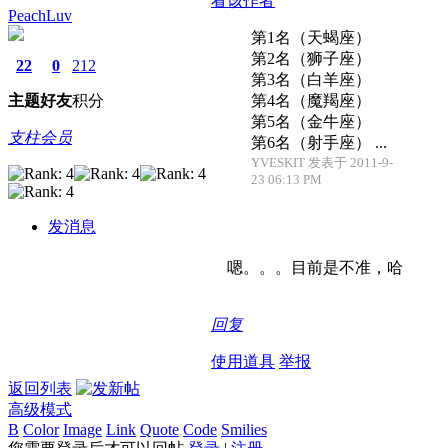
看该作者
PeachLuv
第1名（天蝎座）
第2名（狮子座）
22
0
212
第3名（白羊座）
主题
好友
积分
第4名（魔羯座）
第5名（金牛座）
支柱会员
第6名（射手座） ...
YVESKIT 发表于 2011-9-
23 06:13 PM
发消息
嗯。。。目前是不准，哈
回复
使用道具
举报
返回列表
高级模式
B
Color
Image
Link
Quote
Code
Smilies