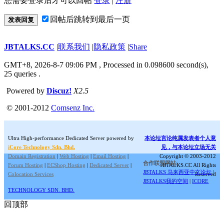
您需要登录后才可以回帖
登录
|
注册
回帖后跳转到最后一页
发表回复
JBTALKS.CC
|
联系我们
|
隐私政策
|
Share
GMT+8, 2026-8-7 09:06 PM
, Processed in 0.098600 second(s),
25 queries .
Powered by
Discuz!
X2.5
© 2001-2012
Comsenz Inc.
Ultra High-performance Dedicated Server powered by
本论坛言论纯属发表者个人意
iCore Technology Sdn. Bhd.
见，与本论坛立场无关
Domain Registration
|
Web Hosting
|
Email Hosting
|
Copyright © 2003-2012
合作联盟网站:
Forum Hosting
|
ECShop Hosting
|
Dedicated Server
|
JBTALKS.CC All Rights
JBTALKS 马来西亚中文论坛
|
Colocation Services
Reserved
JBTALKS我的空间
|
ICORE
TECHNOLOGY SDN. BHD.
回顶部