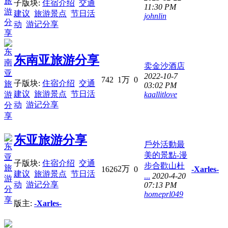
子版块:
住宿介绍
交通
11:30 PM
建议
旅游景点
节日活
johnlin
动
游记分享
东南亚旅游分享
卖金沙酒店
2022-10-7
742
1万
0
子版块:
住宿介绍
交通
03:02 PM
建议
旅游景点
节日活
kaallitlove
动
游记分享
东亚旅游分享
戶外活動最
美的景點-漫
子版块:
住宿介绍
交通
步合歡山杜
2万
1626
0
-Xarles-
建议
旅游景点
节日活
...
2020-4-20
动
游记分享
07:13 PM
homeprl049
版主:
-Xarles-