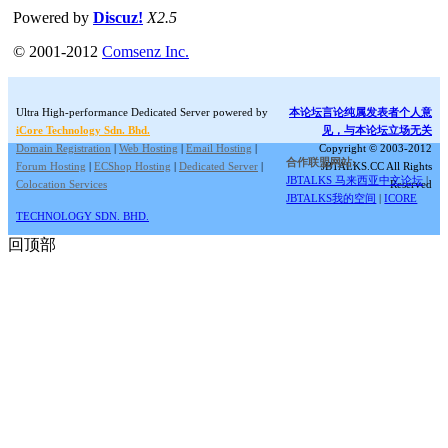
Powered by
Discuz!
X2.5
© 2001-2012
Comsenz Inc.
Ultra High-performance Dedicated Server powered by
本论坛言论纯属发表者个人意
iCore Technology Sdn. Bhd.
见，与本论坛立场无关
Domain Registration
|
Web Hosting
|
Email Hosting
|
Copyright © 2003-2012
合作联盟网站:
Forum Hosting
|
ECShop Hosting
|
Dedicated Server
|
JBTALKS.CC All Rights
JBTALKS 马来西亚中文论坛
|
Colocation Services
Reserved
JBTALKS我的空间
|
ICORE
TECHNOLOGY SDN. BHD.
回顶部