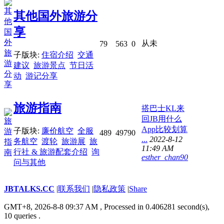
其他国外旅游分
享
从未
79
563
0
子版块:
住宿介绍
交通
建议
旅游景点
节日活
动
游记分享
旅游指南
搭巴士KL来
回JB用什么
App比较划算
子版块:
廉价航空
全服
489
4979
0
...
2022-8-12
务航空
渡轮
旅游展
旅
11:49 AM
行社 & 旅游配套介绍
询
esther_chan90
问与其他
JBTALKS.CC
|
联系我们
|
隐私政策
|
Share
GMT+8, 2026-8-8 09:37 AM
, Processed in 0.406281 second(s),
10 queries .