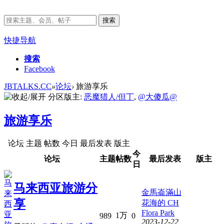
搜索
快捷导航
搜索
Facebook
JBTALKS.CC
»
论坛
›
旅游享乐
分区版主:
恶魔猎人/但丁
,
@大傻瓜@
旅游享乐
论坛
主题
帖数
今日
最后发表
版主
今
论坛
主题
帖数
最后发表
版主
日
马来西亚旅游分
金馬崙滿山
享
花海的 CH
Flora Park
1万
989
0
2023-12-22