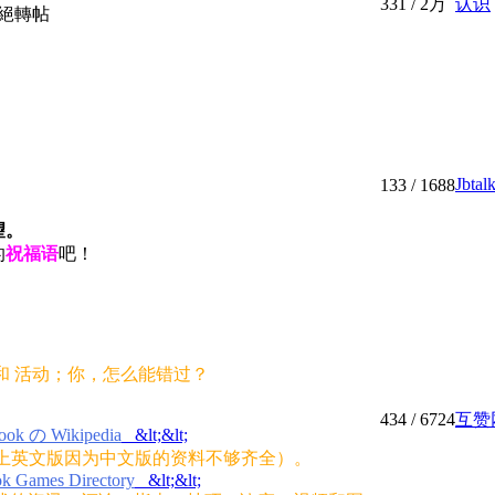
331
/
2万
认识
謝絕轉帖
Jbt
133
/ 1688
望。
的
祝福语
吧！
和 活动；你，怎么能错过？
434
/ 6724
互赞
ook の Wikipedia
&lt;&lt;
献上英文版因为中文版的资料不够齐全）。
k Games Directory
&lt;&lt;