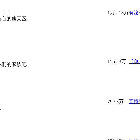
！！！
1万
/
18万
有沒
心心的聊天区。
155
/
3万
【单身
你们的家族吧！
79
/
3万
直播
~