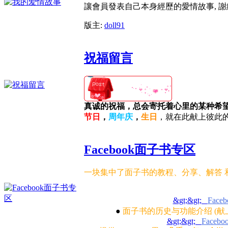
讓會員發表自己本身經歷的愛情故事, 
版主:
doll91
祝福留言
真诚的祝福，总会寄托着心里的某种希
节日
，
周年庆
，
生日
，就在此献上彼此
Facebook面子书专区
一块集中了面子书的教程、分享、解答 
&gt;&gt;
Faceb
●
面子书的历史与功能介绍 (
&gt;&gt;
Faceboo