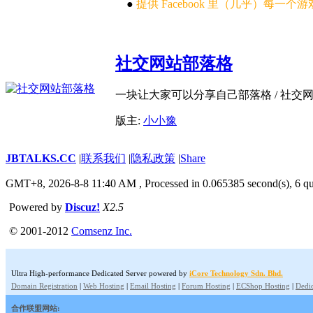
●
提供 Facebook 里（几乎）每
社交网站部落格
一块让大家可以分享自己部落格 / 社交网
版主:
小小豫
JBTALKS.CC
|
联系我们
|
隐私政策
|
Share
GMT+8, 2026-8-8 11:40 AM
, Processed in 0.065385 second(s), 6 qu
Powered by
Discuz!
X2.5
© 2001-2012
Comsenz Inc.
Ultra High-performance Dedicated Server powered by
iCore Technology Sdn. Bhd.
Domain Registration
|
Web Hosting
|
Email Hosting
|
Forum Hosting
|
ECShop Hosting
|
Dedic
合作联盟网站: