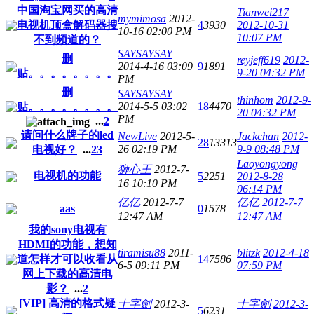
中国淘宝网买的高清
Tianwei217
mymimosa
2012-
电视机顶盒解码器搜
4
3930
2012-10-31
10-16 02:00 PM
10:07 PM
不到频道的？
SAYSAYSAY
删
reyjeff619
2012-
2014-4-16 03:09
9
1891
9-20 04:32 PM
贴。。。。。。。。
PM
删
SAYSAYSAY
thinhom
2012-9-
2014-5-5 03:02
18
4470
贴。。。。。。。。
20 04:32 PM
PM
...
2
请问什么牌子的led
NewLive
2012-5-
Jackchan
2012-
28
13313
26 02:19 PM
9-9 08:48 PM
电视好？
...
2
3
Laoyongyong
狮心王
2012-7-
电视机的功能
5
2251
2012-8-28
16 10:10 PM
06:14 PM
亿亿
2012-7-7
亿亿
2012-7-7
aas
0
1578
12:47 AM
12:47 AM
我的sony电视有
HDMI的功能，想知
tiramisu88
2011-
blitzk
2012-4-18
道怎样才可以收看从
14
7586
6-5 09:11 PM
07:59 PM
网上下载的高清电
影？
...
2
[VIP] 高清的格式疑
十字劍
2012-3-
十字劍
2012-3-
5
6231