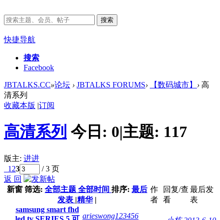
搜索
快捷导航
搜索
Facebook
JBTALKS.CC
»
论坛
›
JBTALKS FORUMS
›
【数码城市】
›
高
清系列
收藏本版
|
订阅
高清系列
今日:
0
|
主题:
117
版主:
进进
1
2
3
/ 3 页
返 回
新窗
筛选:
全部主题
全部时间
排序:
最后
作
回复/查
最后发
发表
|
精华
|
者
看
表
samsung smart fhd
arieswong123456
led tv SERIES 5 可