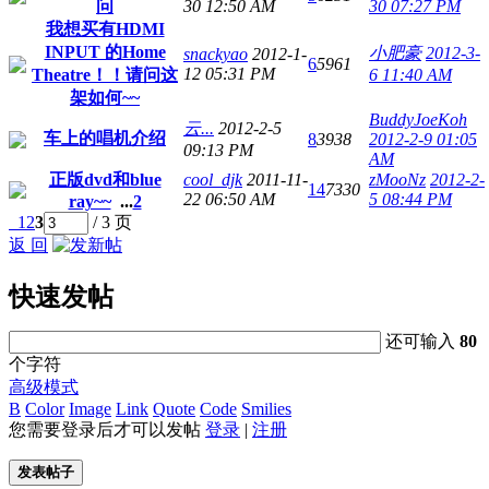
问
30 12:50 AM
30 07:27 PM
我想买有HDMI
INPUT 的Home
小肥豪
2012-3-
snackyao
2012-1-
6
5961
12 05:31 PM
Theatre！！请问这
6 11:40 AM
架如何~~
BuddyJoeKoh
云...
2012-2-5
车上的唱机介绍
8
3938
2012-2-9 01:05
09:13 PM
AM
正版dvd和blue
cool_djk
2011-11-
zMooNz
2012-2-
14
7330
22 06:50 AM
5 08:44 PM
ray~~
...
2
1
2
3
/ 3 页
返 回
快速发帖
还可输入
80
个字符
高级模式
B
Color
Image
Link
Quote
Code
Smilies
您需要登录后才可以发帖
登录
|
注册
发表帖子