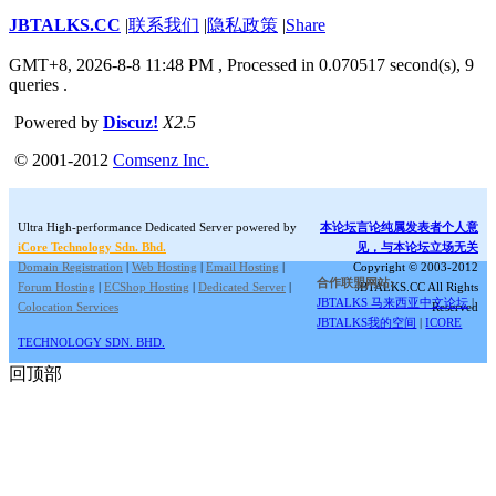
JBTALKS.CC
|
联系我们
|
隐私政策
|
Share
GMT+8, 2026-8-8 11:48 PM
, Processed in 0.070517 second(s), 9
queries .
Powered by
Discuz!
X2.5
© 2001-2012
Comsenz Inc.
Ultra High-performance Dedicated Server powered by
本论坛言论纯属发表者个人意
iCore Technology Sdn. Bhd.
见，与本论坛立场无关
Domain Registration
|
Web Hosting
|
Email Hosting
|
Copyright © 2003-2012
合作联盟网站:
Forum Hosting
|
ECShop Hosting
|
Dedicated Server
|
JBTALKS.CC All Rights
JBTALKS 马来西亚中文论坛
|
Colocation Services
Reserved
JBTALKS我的空间
|
ICORE
TECHNOLOGY SDN. BHD.
回顶部