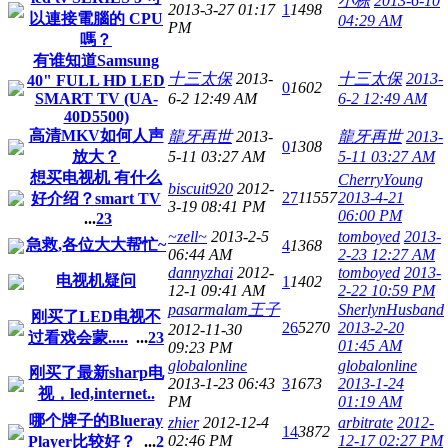
小栋
2013-6-10
2013-3-27 01:17
1
1498
以連接電腦的 CPU
04:29 AM
PM
嗎？
有谁知道Samsung
十三太保
2013-
十三太保
2013-
40" FULL HD LED
0
1602
SMART TV (UA-
6-2 12:49 AM
6-2 12:49 AM
40D5500)
高清MKV如何人声
龍牙再世
2013-
龍牙再世
2013-
0
1308
放大？
5-11 03:27 AM
5-11 03:27 AM
想买电视机 有什么
CherryYoung
biscuit920
2012-
27
11557
2013-4-21
好介绍？smart TV
3-19 08:41 PM
06:00 PM
...
2
3
~zell~
2013-2-5
tomboyed
2013-
急救,各位大大帮忙~
4
1368
06:44 AM
2-23 12:27 AM
dannyzhai
2012-
tomboyed
2013-
电视机疑问
1
1402
12-1 09:41 AM
2-22 10:59 PM
pasarmalam王子
SherlynHusband
刚买了LED电视不
26
5270
2013-2-20
2012-11-30
过看戏会蒙.....
...
2
3
01:45 AM
09:23 PM
globalonline
globalonline
刚买了最新sharp电
2013-1-23 06:43
3
1673
2013-1-24
视，led,internet..
PM
01:19 AM
哪个牌子的Blueray
zhier
2012-12-4
arbitrate
2012-
14
3872
02:46 PM
12-17 02:27 PM
Player比较好？
...
2