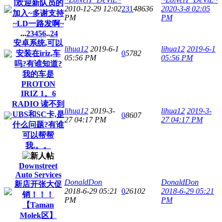
]欢迎新队员的
2010-12-29 12:02
231
48636
2020-3-8 02:05
加入~多谢支持
PM
PM
~LD一路发啊~
...
2
3
4
5
6
..
24
安卓系统,可以
lihua12
2019-6-1
lihua12
2019-6-1
安装在iriz,车
0
5782
05:56 PM
05:56 PM
吗?有谁知道?
我的车是
PROTON
IRIZ 1。6
RADIO 读不到
lihua12
2019-3-
lihua12
2019-3-
UBS和SC卡,是
0
8607
27 04:17 PM
27 04:17 PM
什么问题?有谁
可以帮帮
我.。。
Downstreet
Auto Services
DonaldDon
DonaldDon
新店开张大促
2018-6-29 05:21
0
26102
2018-6-29 05:21
销！！！
PM
PM
【Taman
Molek区】