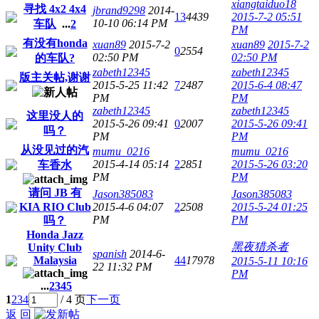
xiangtaiduo18
寻找 4x2 4x4
jbrand9298
2014-
13
4439
2015-7-2 05:51
10-10 06:14 PM
车队
...
2
PM
有没有honda
xuan89
2015-7-2
xuan89
2015-7-2
0
2554
02:50 PM
02:50 PM
的车队?
zabeth12345
zabeth12345
版主关帖,谢谢
2015-5-25 11:42
7
2487
2015-6-4 08:47
PM
PM
zabeth12345
zabeth12345
这里没人的
2015-5-26 09:41
0
2007
2015-5-26 09:41
吗？
PM
PM
从没见过的汽
mumu_0216
mumu_0216
2015-4-14 05:14
2
2851
2015-5-26 03:20
车香水
PM
PM
请问 JB 有
Jason385083
Jason385083
KIA RIO Club
2015-4-6 04:07
2
2508
2015-5-24 01:25
PM
PM
吗？
Honda Jazz
黑夜猎杀者
Unity Club
spanish
2014-6-
Malaysia
44
17978
2015-5-11 10:16
22 11:32 PM
PM
...
2
3
4
5
1
2
3
4
/ 4 页
下一页
返 回