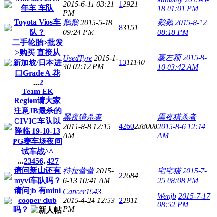
2015-6-11 03:21
1
2921
年车 车队
18 01:01 PM
PM
Toyota Vios车
鹅鹅
2015-5-18
鹅鹅
2015-8-12
8
3151
队？
09:24 PM
08:18 PM
二手轮胎>批发
>购买 直接从
赢左颖
2015-8-
UsedTyre
2015-1-
13
11140
新加坡/日本进
30 02:12 PM
10 03:42 AM
口Grade A 花
...
2
Team EK
Region请大家
注意JB最杀的
黑夜猎杀者
黑夜猎杀者
CIVIC车队以
4260
238008
2011-8-8 12:15
2015-8-6 12:14
降临 19-10-13
AM
AM
PG赛车场夜间
试车战^^
...
2
3
4
5
6
..
427
请问新山还有
特拉蕾蕾
2015-
宅宅猫
2015-7-
2
2684
myvi车队吗？
6-13 10:41 AM
25 08:08 PM
请问jb 有mini
Cancer1943
Wenjb
2015-7-17
cooper club
2015-4-24 12:53
2
2911
08:52 PM
PM
吗？