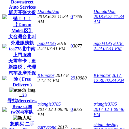
Downstreet
Auto Services
DonaldDon
DonaldDon
新店开张大促
2018-6-25 11:34
0
1766
2018-6-25 11:34
销！！！
AM
AM
【Taman
Molek区】
大台灣台北叫
外送服務賴
pqb04195
2018-
pqb04195
2018-
0
3077
2-24 07:41 PM
2-24 07:41 PM
tea778北中南
上門服務
无需车卡，更
新路税，代理
汽车及摩托保
KEmotor
2017-8-
KEmotor
2017-
29
10080
险 ( Free
2 12:14 PM
12-30 02:34 PM
Delivery )
...
2
3
寻找Mercedes-
triangle3785
triangle3785
Benz c200
2017-12-1 09:46
0
3065
2017-12-1 09:46
(w204)车队
PM
PM
想购买 二手
shinn_destiny
garrycong
2017-