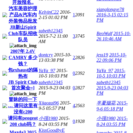
开放报名..
汽车美容护理
xianglongye78
KelvinC22
2016-
产品&汽车内
1
2091
2016-3-15 02:15
2-15 01:02 PM
PM
外装饰品批发
JB新山Spirit
zabeth12345
Club车队招收
BeoWulf
2015-10-
2015-7-2 11:00
3
3745
26 10:46 AM
队员
AM
2007年 2.4V
dontcry
2015-10-
jess19
2015-10-
CAMRY 多少
2
2826
13 03:38 PM
22 09:06 PM
钱？
包exhaust的隔
YaYa_97
2015-
YaYa_97
2015-
0
2392
10-5 10:03 PM
10-5 10:03 PM
热布
JB Spirit Club
zabeth12345
zabeth12345
首次聚会=]
2015-9-23 04:03
0
2827
2015-9-23 04:03
PM
PM
冒昧的问一下
Xiiaozai96
2015-
半夏烟花
2015-
… 请问这里有
4
2563
9-5 05:57 PM
9-6 05:18 PM
没有c200
请问有peogeot
小强1980
2015-
小强1980
2015-
0
1928
208 club吗？
8-24 03:55 PM
8-24 03:55 PM
KissGoodbyE
Mazda3 2015
kanashy
2015-8-