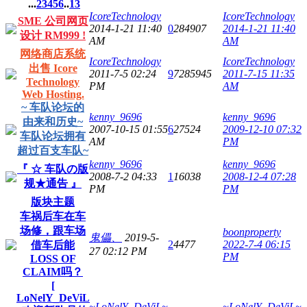
...
2
3
4
5
6
..
13
IcoreTechnology
IcoreTechnology
SME 公司网页
2014-1-21 11:40
0
284907
2014-1-21 11:40
设计 RM999 !
AM
AM
网络商店系统
IcoreTechnology
IcoreTechnology
出售 Icore
2011-7-5 02:24
9
7285945
2011-7-15 11:35
Technology
PM
AM
Web Hosting.
~ 车队论坛的
kenny_9696
kenny_9696
由来和历史~
2007-10-15 01:55
6
27524
2009-12-10 07:32
车队论坛拥有
AM
PM
超过百支车队~
kenny_9696
kenny_9696
『 ☆ 车队の版
2008-7-2 04:33
1
16038
2008-12-4 07:28
规★通告 』
PM
PM
版块主题
车祸后车在车
场修，跟车场
boonproperty
鬼儡、
2019-5-
2
4477
2022-7-4 06:15
借车后能
27 02:12 PM
PM
LOSS OF
CLAIM吗？
[
LoNelY_DeViL
~LoNelY_DeViL~
~LoNelY_DeViL~