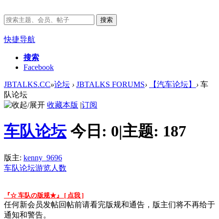
搜索
快捷导航
搜索
Facebook
JBTALKS.CC
»
论坛
›
JBTALKS FORUMS
›
【汽车论坛】
›
车
队论坛
收藏本版
|
订阅
车队论坛
今日:
0
|
主题:
187
版主:
kenny_9696
车队论坛游览人数
『☆ 车队の版规★』 [ 点我 ]
任何新会员发帖回帖前请看完版规和通告，版主们将不再给于
通知和警告。