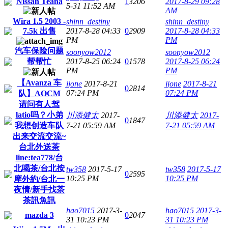
Nissan Teana
1
3206
2017-8-29 09:28
5-31 11:52 AM
AM
Wira 1.5 2003 -
shinn_destiny
shinn_destiny
7.5k 出售
2017-8-28 04:33
0
2909
2017-8-28 04:33
PM
PM
汽车保险问题
soonyow2012
soonyow2012
帮帮忙
2017-8-25 06:24
0
1578
2017-8-25 06:24
PM
PM
【Avanza 车
jjone
2017-8-21
jjone
2017-8-21
0
2814
07:24 PM
07:24 PM
队】AOCM
请问有人驾
latio吗？小弟
川添健太
2017-
川添健太
2017-
0
1847
我想创造车队
7-21 05:59 AM
7-21 05:59 AM
出来交流交流~
台北外送茶
line:tea778/台
北喝茶/台北按
tw358
2017-5-17
tw358
2017-5-17
0
2595
10:25 PM
10:25 PM
摩外約/台北一
夜情/新手找茶
茶訊魚訊
hao7015
2017-3-
hao7015
2017-3-
mazda 3
0
2047
31 10:23 PM
31 10:23 PM