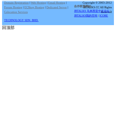
Domain Registration
|
Web Hosting
|
Email Hosting
|
Copyright © 2003-2012
合作联盟网站:
Forum Hosting
|
ECShop Hosting
|
Dedicated Server
|
JBTALKS.CC All Rights
JBTALKS 马来西亚中文论坛
|
Colocation Services
Reserved
JBTALKS我的空间
|
ICORE
TECHNOLOGY SDN. BHD.
回顶部