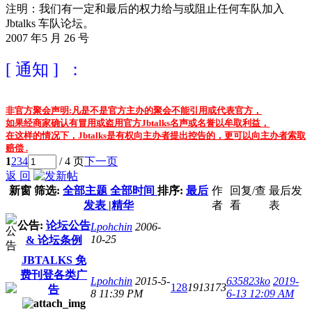
注明：我们有一定和最后的权力给与或阻止任何车队加入
Jbtalks 车队论坛。
2007 年5 月 26 号
[ 通知 ] ：
非官方聚会声明:凡是不是官方主办的聚会不能引用或代表官方，
如果经商家确认有冒用或盗用官方Jbtalks名声或名誉以牟取利益，
在这样的情况下，Jbtalks是有权向主办者提出控告的，更可以向主办者索取
赔偿 .
1
2
3
4
/ 4 页
下一页
返 回
新窗
筛选:
全部主题
全部时间
排序:
最后
作
回复/查
最后发
发表
|
精华
者
看
表
公告:
论坛公告
Lpohchin
2006-
10-25
& 论坛条例
JBTALKS 免
费刊登各类广
Lpohchin
2015-5-
635823ko
2019-
128
1913173
告
8 11:39 PM
6-13 12:09 AM